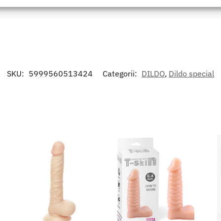
izare suplimentara puteti utiliza un
formațiilor solicitate în mod activ.
area securității, prevenirea și detectarea fraudei și corectarea
r, Furnizarea și prezentarea publicității și a conținutului,
Mer
 și comunicați opțiunile de confidențialitate.
SKU:
5999560513424
Categorii:
DILDO
,
Dildo special