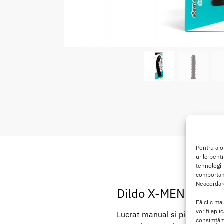
Pentru a o
urile pent
tehnologii
comportame
Neacordare
Dildo X-MEN Kerwin
Fă clic ma
vor fi apli
Lucrat manual si pictat manual
consimțămâ