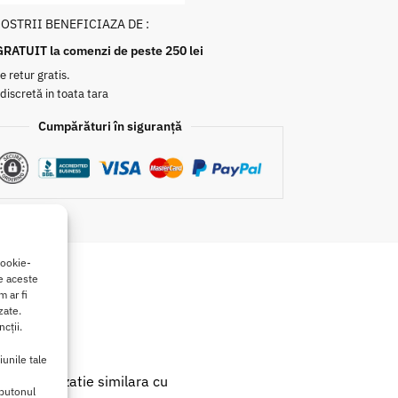
NOSTRII BENEFICIAZA DE :
GRATUIT la comenzi de peste 250 lei
e retur gratis.
 discretă in toata tara
Cumpărături în siguranță
cookie-
de aceste
 ar fi
zate.
cții.
iunile tale
s, cu o senzatie similara cu
 butonul