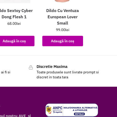
ldo Sextoy Cyber
Dildo Cu Ventuza
Dong Flesh 1
European Lover
Small
68.00
lei
99.00
lei
Adaugă în coș
Adaugă în coș
Discretie Maxima
i fi si
Toate produsele sunt livrate prompt si
discret in toata tara
r
bul nostru AVE si