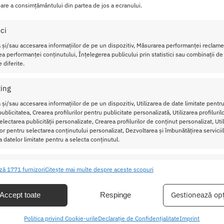
fara motor, foarte vascularizat, are o suprafata usor curbata.
are a consimțământului din partea de jos a ecranului.
a o suprafata plana.
ici
punctului G!
 și/sau accesarea informațiilor de pe un dispozitiv, Măsurarea performanței reclamel
a performanței conținutului, Înțelegerea publicului prin statistici sau combinații de
 diferite.
 Kerwin 12.2 inch
sului sunt:
ing
 și/sau accesarea informațiilor de pe un dispozitiv, Utilizarea de date limitate pentru
ublicitatea, Crearea profilurilor pentru publicitate personalizată, Utilizarea profiluril
lectarea publicității personalizate, Crearea profilurilor de conținut personalizat, Uti
ilor pentru selectarea conținutului personalizat, Dezvoltarea și îmbunătățirea serviciil
a datelor limitate pentru a selecta conținutul.
ristici
Mer
 copiilor.
ză 1771 furnizori
Citește mai multe despre aceste scopuri
ea și combinarea datelor din alte surse de date, Conectarea mai multor
ive, Identificarea dispozitivelor pe baza informațiilor transmise automat.
tilizati un lubrifiant pe baza de apa.
Gestionează opț
Accept toate
Respinge
inainte si dupa fiecare utilizare cu apa
area unor date precise de geolocație, Identificarea dispozitivelor pe
Politica privind Cookie-urile
Declarație de Confidențialitate
Imprint