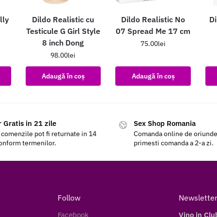
lly
Dildo Realistic cu
Dildo Realistic No
Di
Testicule G Girl Style
07 Spread Me 17 cm
8 inch Dong
75.00
lei
98.00
lei
Adaugă în coș
Adaugă în coș
 Gratis in 21 zile
Sex Shop Romania
 comenzile pot fi returnate in 14
Comanda online de oriunde a
conform termenilor.
primesti comanda a 2-a zi.
Follow
Newslette
Facebook
Vino in Clu