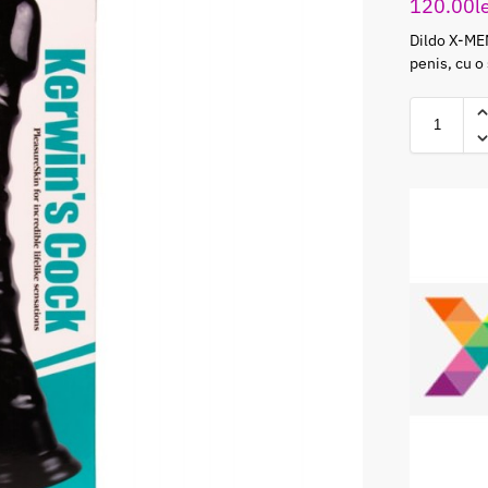
120.00
l
Dildo X-MEN
penis, cu o