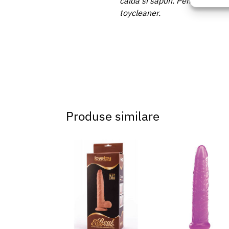
calda si sapun. Pentru o igien
baza in
toycleaner.
Asigur
erorilo
Salvați
Produse similare