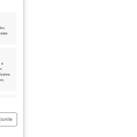
or,
 date
 a
or
lizarea
or,
eu activ
iunile