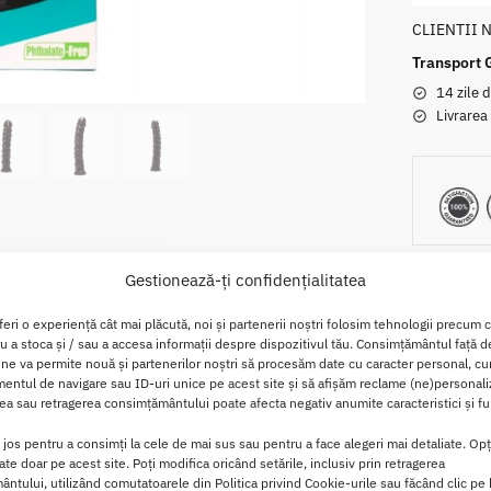
CLIENTII 
Transport 
14 zile d
Livrarea
Gestionează-ți confidențialitatea
feri o experiență cât mai plăcută, noi și partenerii noștri folosim tehnologii precum 
ru a stoca și / sau a accesa informații despre dispozitivul tău. Consimțământul față 
Descriere
Brand
Recenzii
0
 ne va permite nouă și partenerilor noștri să procesăm date cu caracter personal, cum
ntul de navigare sau ID-uri unice pe acest site și să afișăm reclame (ne)personali
a sau retragerea consimțământului poate afecta negativ anumite caracteristici și fun
 12.2 inch
i jos pentru a consimți la cele de mai sus sau pentru a face alegeri mai detaliate. Opț
cate doar pe acest site. Poți modifica oricând setările, inclusiv prin retragerea
 dintr-un material flexibil, de inalta calitate, in forma de peni
ntului, utilizând comutatoarele din Politica privind Cookie-urile sau făcând clic pe