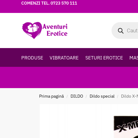
COMENZI TEL.
0723 570 111
PRODUSE
VIBRATOARE
SETURI EROTICE
MA
Prima pagină
DILDO
Dildo special
Dildo X-
/
/
/