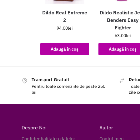
Dildo Real Extreme
Dildo Realistic Je
2
Benders Easy
Fighter
94.00
lei
63.00
lei
Adaugă în coș
Adaugă în coș
Transport Gratuit
Retur
Pentru toate comenziile de peste 250
Toate
lei
zile 
Despre Noi
Ajutor
Confidentialitatea datelor
Contul meu