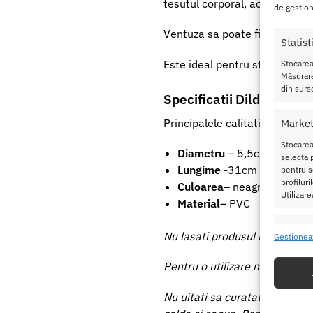
tesutul corporal, acest dildo 
de gestion
Ventuza sa poate fi atasata l
Statist
Este ideal pentru stimularea 
Stocarea
Măsurare
din surse
Specificatii Dildo X-MEN
Principalele calitati ale produ
Market
Stocarea
Diametru
– 5,5cm
selecta p
Lungime
-31cm
pentru se
profilur
Culoarea
– neagra
Utilizare
Material
– PVC
Caracte
Nu lasati produsul la indemana
Gestionea
Potrivir
dispozit
Pentru o utilizare mai usoara u
Nu uitati sa curatati produsul 
Utiliz