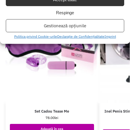
Respinge
Gestionează opțiunile
Politica privind Cookie-urile
Declarație de Confidențialitate
Imprint
Set Cadou Tease Me
Inel Penis Sti
78.00
lei
Adaugă în coș