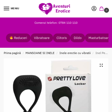
MENIU
0
Comenzi telefon: 0784 110 110
Reduceri
Vibratoare
Clitoris
Dildo
Masturbatoare
Prima pagină
MANSOANE SI INELE
Inele erectie cu vibratii
Inel Penis Pretty Love Locker
/
/
/