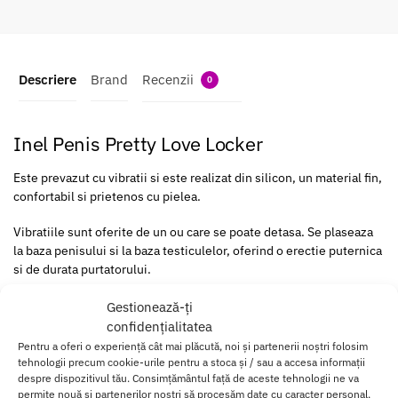
Descriere
Brand
Recenzii
0
Inel Penis Pretty Love Locker
Este prevazut cu vibratii si este realizat din silicon, un material fin,
confortabil si prietenos cu pielea.
Vibratiile sunt oferite de un ou care se poate detasa. Se plaseaza
la baza penisului si la baza testiculelor, oferind o erectie puternica
si de durata purtatorului.
Totodata, sensibilizeaza zona penisului, asadara placerile din
Gestionează-ți
timpul actului sexual se vor amplifica. Este ajustabil si are striatii
confidențialitatea
care stimuleaza clitorisul.
Pentru a oferi o experiență cât mai plăcută, noi și partenerii noștri folosim
tehnologii precum cookie-urile pentru a stoca și / sau a accesa informații
despre dispozitivul tău. Consimțământul față de aceste tehnologii ne va
C
permite nouă și partenerilor noștri să procesăm date cu caracter personal,