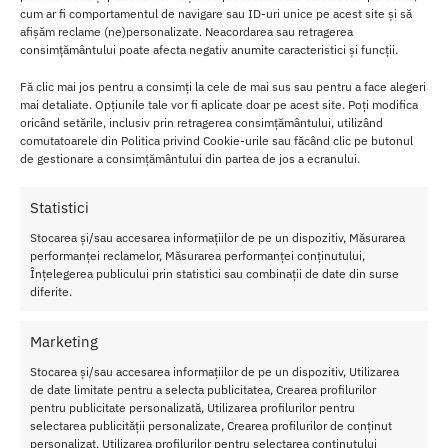
a
cum ar fi comportamentul de navigare sau ID-uri unice pe acest site și să
r
afișăm reclame (ne)personalizate. Neacordarea sau retragerea
consimțământului poate afecta negativ anumite caracteristici și funcții.
a
ct
Fă clic mai jos pentru a consimți la cele de mai sus sau pentru a face alegeri
e
mai detaliate. Opțiunile tale vor fi aplicate doar pe acest site. Poți modifica
ri
oricând setările, inclusiv prin retragerea consimțământului, utilizând
comutatoarele din Politica privind Cookie-urile sau făcând clic pe butonul
st
de gestionare a consimțământului din partea de jos a ecranului.
ic
i
Statistici
I
Stocarea și/sau accesarea informațiilor de pe un dispozitiv, Măsurarea
n
performanței reclamelor, Măsurarea performanței conținutului,
el
Înțelegerea publicului prin statistici sau combinații de date din surse
e
diferite.
r
ectie Pretty Love Locker
Marketing
Material: ABS
Stocarea și/sau accesarea informațiilor de pe un dispozitiv, Utilizarea
de date limitate pentru a selecta publicitatea, Crearea profilurilor
Lungime: 13.6 cm
pentru publicitate personalizată, Utilizarea profilurilor pentru
Diametru: 5 cm
selectarea publicității personalizate, Crearea profilurilor de conținut
Functii: cu vibratii, ajustabil
personalizat, Utilizarea profilurilor pentru selectarea conținutului