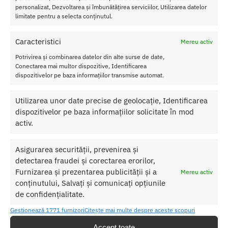
Rezistent la apa: Da
personalizat, Dezvoltarea și îmbunătățirea serviciilor, Utilizarea datelor
Baterii: 3 X LR41 (sunt incluse)
limitate pentru a selecta conținutul.
Culoare: Negru
Caracteristici
Mereu activ
Nu lasati produsul la indemana copiilor.
Potrivirea și combinarea datelor din alte surse de date,
Pentru o utilizare mai usoara utilizati un lubrifiant pe baza de apa.
Conectarea mai multor dispozitive, Identificarea
dispozitivelor pe baza informațiilor transmise automat.
Nu uitati sa curatati produsul inainte si dupa fiecare utilizare cu apa
calda si sapun. Pentru o igienizare suplimentara puteti utiliza un
Utilizarea unor date precise de geolocație, Identificarea
toycleaner.
dispozitivelor pe baza informațiilor solicitate în mod
activ.
SKU:
6959532318364
Asigurarea securității, prevenirea și
Categorii:
MANSOANE SI INELE
,
Inele erectie cu vibratii
detectarea fraudei și corectarea erorilor,
Etichetă:
Inel Penis Pretty Love Locker
Furnizarea și prezentarea publicității și a
Mereu activ
conținutului, Salvați și comunicați opțiunile
Produse similare
de confidențialitate.
Gestionează 1771 furnizori
Citește mai multe despre aceste scopuri
Accept toate