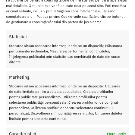
Fă clic mai jos pentru a consimți la cele de mai sus sau pentru a face alegeri
iar rezistenta la apa iti ofera libertatea de a-l utiliza in diverse
mai detaliate. Opțiunile tale vor fi aplicate doar pe acest site. Poți modifica
medii si situatii.
oricând setările, inclusiv prin retragerea consimțământului, utilizând
comutatoarele din Politica privind Cookie-urile sau făcând clic pe butonul
Gratie tehnologiei avansate, Bolster este rezistent la apa,
de gestionare a consimțământului din partea de jos a ecranului.
permitandu-ti sa experimentezi
placeri intense si satisfacatoare
in orice moment.
Statistici
Stocarea și/sau accesarea informațiilor de pe un dispozitiv, Măsurarea
Acest inel poate aduce un plus de excitatie in viata ta intima si
performanței reclamelor, Măsurarea performanței conținutului,
poate imbunatati performanta sexuala.
Înțelegerea publicului prin statistici sau combinații de date din surse
diferite.
Caracteristici Inel Penis Renegade Bolster Black
Lugime
: 9.3 cm
Marketing
Diametru
: 5 cm
Material
: Silicon
Stocarea și/sau accesarea informațiilor de pe un dispozitiv, Utilizarea
de date limitate pentru a selecta publicitatea, Crearea profilurilor
Culoare
: Negru
pentru publicitate personalizată, Utilizarea profilurilor pentru
Rezistent la apa
selectarea publicității personalizate, Crearea profilurilor de conținut
personalizat, Utilizarea profilurilor pentru selectarea conținutului
Nu lasati produsul la indemana copiilor.
personalizat, Dezvoltarea și îmbunătățirea serviciilor, Utilizarea datelor
limitate pentru a selecta conținutul.
Pentru o utilizare mai usoara utilizati un lubrifiant pe baza de apa.
Caracteristici
Mereu activ