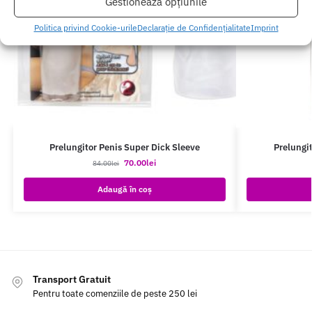
Gestionează opțiunile
Politica privind Cookie-urile
Declarație de Confidențialitate
Imprint
Prelungitor Penis Super Dick Sleeve
Prelungi
70.00
lei
84.00
lei
Adaugă în coș
Transport Gratuit
Pentru toate comenziile de peste 250 lei