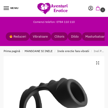
MENIU
0
Comenzi telefon: 0784 110 110
Reduceri
Vibratoare
Clitoris
Dildo
Masturbatoare
Prima pagină
MANSOANE SI INELE
Inele erectie fara vibratii
Inel Penis Renegade Bolster Black
/
/
/