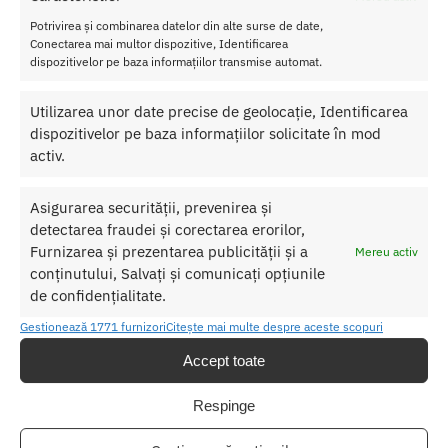
Nu uitati sa curatati produsul inainte si dupa fiecare utilizare cu apa
calda si sapun.
Potrivirea și combinarea datelor din alte surse de date,
Conectarea mai multor dispozitive, Identificarea
Pentru o igienizare suplimentara puteti utiliza un toycleaner.
dispozitivelor pe baza informațiilor transmise automat.
Utilizarea unor date precise de geolocație, Identificarea
SKU:
657447108396
dispozitivelor pe baza informațiilor solicitate în mod
Categorii:
MANSOANE SI INELE
,
Inele erectie fara vibratii
activ.
Produse similare
Asigurarea securității, prevenirea și
detectarea fraudei și corectarea erorilor,
Furnizarea și prezentarea publicității și a
Mereu activ
-17%
conținutului, Salvați și comunicați opțiunile
de confidențialitate.
Gestionează 1771 furnizori
Citește mai multe despre aceste scopuri
Accept toate
Respinge