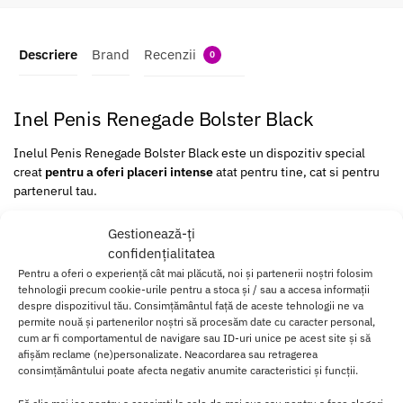
Descriere
Brand
Recenzii
0
Inel Penis Renegade Bolster Black
Inelul Penis Renegade Bolster Black este un dispozitiv special
creat
pentru a oferi placeri intense
atat pentru tine, cat si pentru
partenerul tau.
Prin fixarea sa sigura, Bolster te va ajuta sa progresezi catre
Gestionează-ți
extazul dorit.
confidențialitatea
Pentru a oferi o experiență cât mai plăcută, noi și partenerii noștri folosim
Fabricat din silicon
confortabil si sigur pentru corp
, acest inel
tehnologii precum cookie-urile pentru a stoca și / sau a accesa informații
este potrivit pentru toate tipurile de lubrifianti.
despre dispozitivul tău. Consimțământul față de aceste tehnologii ne va
permite nouă și partenerilor noștri să procesăm date cu caracter personal,
Cu dimensiunile sale de 5 cm in diametru si 9.3 cm in lungime,
cum ar fi comportamentul de navigare sau ID-uri unice pe acest site și să
afișăm reclame (ne)personalizate. Neacordarea sau retragerea
inelul este conceput pentru a se potrivi
perfect si confortabil
.
consimțământului poate afecta negativ anumite caracteristici și funcții.
Culoarea neagra eleganta si discreta
ii confera un aspect rafinat
,