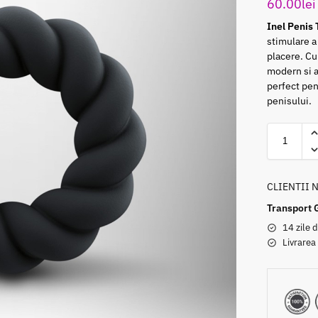
60.00
lei
Inel Penis
stimulare a
placere. Cu
modern si at
perfect pent
penisului.
CLIENTII 
Transport 
14 zile d
Livrarea