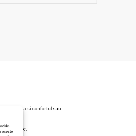
lexibilitatea si confortul sau
cookie-
practicitate.
de aceste