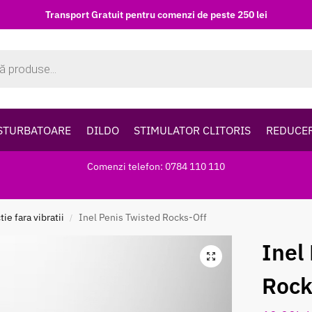
Transport Gratuit pentru comenzi de peste 250 lei
STURBATOARE
DILDO
STIMULATOR CLITORIS
REDUCE
Comenzi telefon: 0784 110 110
ie fara vibratii
Inel Penis Twisted Rocks-Off
/
Inel
Rock