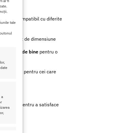
 ar fi
zate.
cții.
si este compatibil cu diferite
iunile tale
 butonul
la indiferent de dimensiune
unei stari de bine
pentru o
or,
 date
ne excelenta pentru cei care
 a
or
 conceput pentru a satisface
lizarea
or,
eu activ