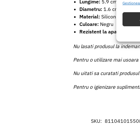
Lungime:
5.9 cm
Gestionea
Diametru:
1.6 cm
Potrivir
dispozit
Material:
Silicon
Culoare:
Negru
Utiliz
Rezistent la apa
baza in
Nu lasati produsul la indemana
Asigur
Pentru o utilizare mai usoara u
erorilo
Salvați
Nu uitati sa curatati produsul 
Pentru o igienizare suplimenta
SKU:
81104101550