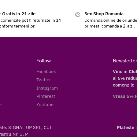
 Gratis in 21 zile
Sex Shop Romania
 comenzile pot fi returnate in 14
Comanda online de oriunde a
conform termenilor.
primesti comanda a 2-a zi.
Follow
Newslette
Facebook
Vino in Clu
ai 5% reduc
Twitter
comenzile
Instagram
Pinterest
Vreau 5% 
e
Youtube
vate. SIGNAL UP SRL, CUI
Plateste 
stru Nr. 3, P