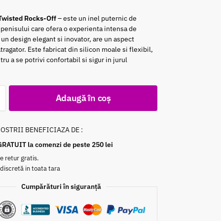
 Twisted Rocks-Off
– este un inel puternic de
 penisului care ofera o experienta intensa de
 un design elegant si inovator, are un aspect
ragator. Este fabricat din silicon moale si flexibil,
ru a se potrivi confortabil si sigur in jurul
Adaugă în coș
NOSTRII BENEFICIAZA DE :
GRATUIT la comenzi de peste 250 lei
e retur gratis.
 discretă in toata tara
Cumpărături în siguranță