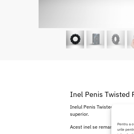
Inel Penis Twisted 
Inelul Penis Twisted este fabr
superior.
Pentru a o
Acest inel se remarca prin de
urile pent