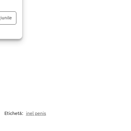
iunile
eu activ
Etichetă:
inel penis