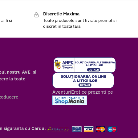
Discretie Maxima
i fi si
Toate produsele sunt livrate prompt si
discret in toata tara
r
bul nostru AVE si
ere la toate
AventuriErotice prezenti pe
Reducere
in siguranta cu Cardul