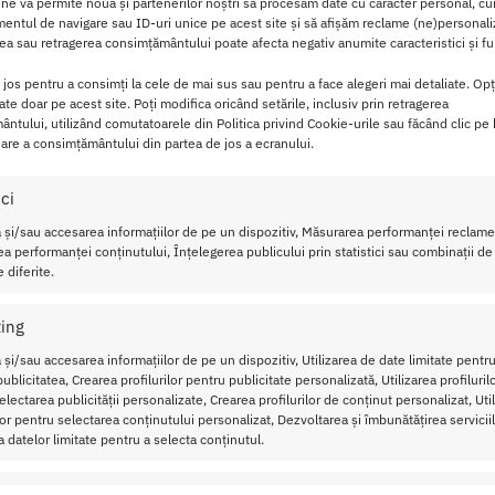
 ne va permite nouă și partenerilor noștri să procesăm date cu caracter personal, cum
ial cu ajutorul unui lubrifiant pe baza de apa.
ntul de navigare sau ID-uri unice pe acest site și să afișăm reclame (ne)personali
a sau retragerea consimțământului poate afecta negativ anumite caracteristici și fun
lungime si 1.6 cm in diametru, inelul
se adapteaza confortabil
i jos pentru a consimți la cele de mai sus sau pentru a face alegeri mai detaliate. Opț
cate doar pe acest site. Poți modifica oricând setările, inclusiv prin retragerea
ntului, utilizând comutatoarele din Politica privind Cookie-urile sau făcând clic pe
 muleaza perfect
pe formele corpului, oferind o potrivire idea
are a consimțământului din partea de jos a ecranului.
fluxului sanguin, Inelul Penis Twisted contribuie
la mentinerea 
ici
ara a compromite confortul.
 și/sau accesarea informațiilor de pe un dispozitiv, Măsurarea performanței reclamel
a performanței conținutului, Înțelegerea publicului prin statistici sau combinații de
combinatie perfecta intre stil si functionalitate, fiind o optiu
 diferite.
l.
ing
confortul oferite de Inelul Penis Twisted!
 și/sau accesarea informațiilor de pe un dispozitiv, Utilizarea de date limitate pentru
ublicitatea, Crearea profilurilor pentru publicitate personalizată, Utilizarea profiluril
e a bunastarii
cu acest produs de incredere si inalta calitate,
lectarea publicității personalizate, Crearea profilurilor de conținut personalizat, Uti
ilor pentru selectarea conținutului personalizat, Dezvoltarea și îmbunătățirea serviciil
a datelor limitate pentru a selecta conținutul.
sted Rocks-Off
ristici
Mer