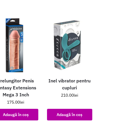
relungitor Penis
Inel vibrator pentru
ntasy Extensions
cupluri
Mega 3 Inch
210.00
lei
175.00
lei
Adaugă în coș
Adaugă în coș