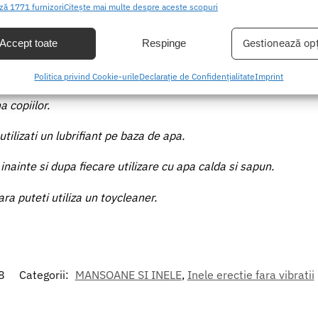
ză 1771 furnizori
Citește mai multe despre aceste scopuri
ea și combinarea datelor din alte surse de date, Conectarea mai multor
ive, Identificarea dispozitivelor pe baza informațiilor transmise automat.
Gestionează opț
Accept toate
Respinge
area unor date precise de geolocație, Identificarea dispozitivelor pe
Politica privind Cookie-urile
Declarație de Confidențialitate
Imprint
formațiilor solicitate în mod activ.
 copiilor.
area securității, prevenirea și detectarea fraudei și corectarea
tilizati un lubrifiant pe baza de apa.
r, Furnizarea și prezentarea publicității și a conținutului,
Mer
 și comunicați opțiunile de confidențialitate.
inainte si dupa fiecare utilizare cu apa calda si sapun.
ra puteti utiliza un toycleaner.
8
Categorii:
MANSOANE SI INELE
,
Inele erectie fara vibratii