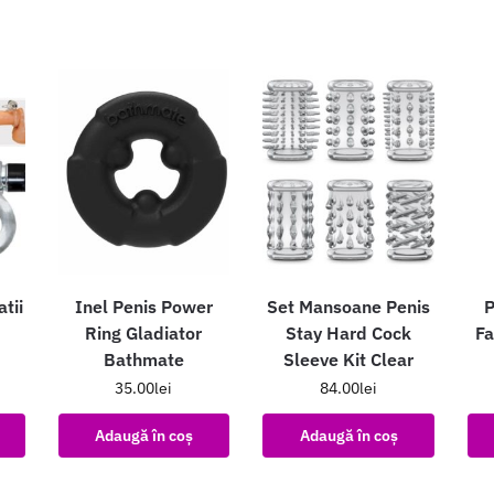
tii
Inel Penis Power
Set Mansoane Penis
P
Ring Gladiator
Stay Hard Cock
Fa
Bathmate
Sleeve Kit Clear
35.00
lei
84.00
lei
Adaugă în coș
Adaugă în coș