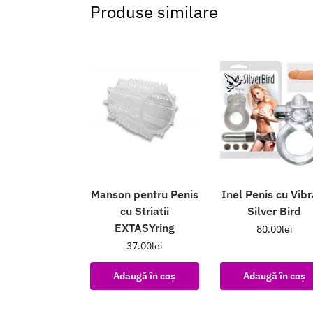
Produse similare
Manson pentru Penis
Inel Penis cu Vibra
cu Striatii
Silver Bird
EXTASYring
80.00
lei
37.00
lei
Adaugă în coș
Adaugă în coș