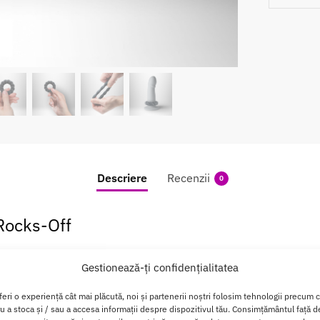
Descriere
Recenzii
0
Rocks-Off
icat din
silicon de inalta calitate
, un material apreciat pentru f
Gestionează-ți confidențialitatea
feri o experiență cât mai plăcută, noi și partenerii noștri folosim tehnologii precum 
signul sau unic, cu un model torsionat care adauga eleganta si 
ru a stoca și / sau a accesa informații despre dispozitivul tău. Consimțământul față 