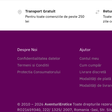
Transport Gratuit
Retur
Pentru toate comenziile de peste 250
Toate
lei
zile 
Despre Noi
Ajutor
Confidentialitatea datelor
Contul meu
Termeni si Conditii
Cum cumpăr
Protectia Consumatorului
Livrare discretă
Modalități de plată
Modalități de livrar
© 2010 – 2026
AventuriErotice
Toate drepturile rezer
RO21659340, J22/ 1325/ 2007, Romania -Iasi, Str. Silve