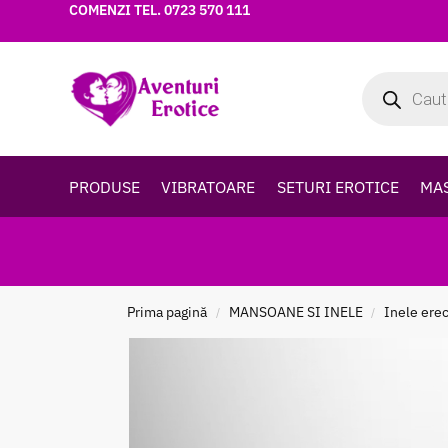
COMENZI TEL.
0723 570 111
PRODUSE
VIBRATOARE
SETURI EROTICE
MA
Prima pagină
MANSOANE SI INELE
Inele erect
/
/