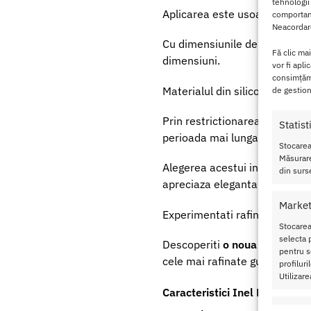
tehnologii
Aplicarea este usoara, in spec
comportame
Neacordare
Cu dimensiunile de 5.9 cm in 
Fă clic ma
dimensiuni.
vor fi apli
consimțămâ
Materialul din silicon lichid
se
de gestion
Prin restrictionarea usoara a 
Statist
perioada mai lunga de timp, f
Stocarea
Măsurare
Alegerea acestui inel aduce o 
din surse
apreciaza eleganta si confortu
Market
Experimentati rafinamentul si 
Stocarea
selecta p
Descoperiti
o noua dimensiun
pentru se
cele mai rafinate gusturi.
profilur
Utilizare
Caracteristici Inel Penis Twi
Caracte