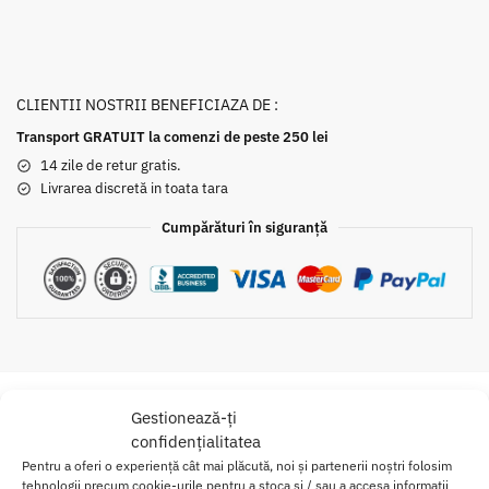
CLIENTII NOSTRII BENEFICIAZA DE :
Transport GRATUIT la comenzi de peste 250 lei
14 zile de retur gratis.
Livrarea discretă in toata tara
Cumpărături în siguranță
Gestionează-ți
Descriere
Informații suplimentare
Brand
confidențialitatea
Pentru a oferi o experiență cât mai plăcută, noi și partenerii noștri folosim
tehnologii precum cookie-urile pentru a stoca și / sau a accesa informații