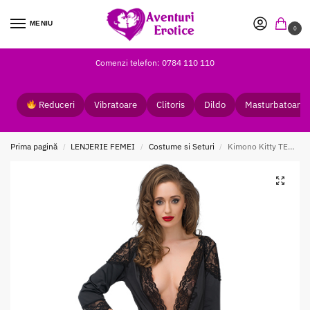
MENIU
0
Comenzi telefon: 0784 110 110
Reduceri
Vibratoare
Clitoris
Dildo
Masturbatoare
Prima pagină
LENJERIE FEMEI
Costume si Seturi
Kimono Kitty TET Lingerie din plasa si dantela negru
/
/
/