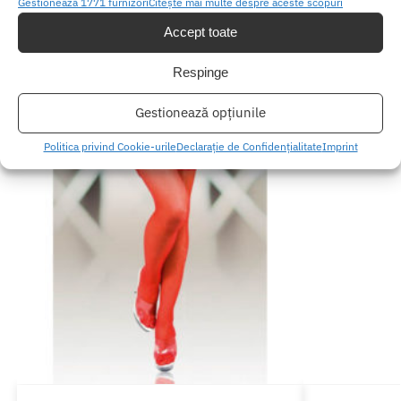
Produse similare
Gestionează 1771 furnizori
Citește mai multe despre aceste scopuri
Accept toate
Respinge
Gestionează opțiunile
Politica privind Cookie-urile
Declarație de Confidențialitate
Imprint