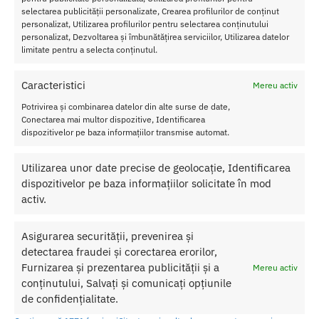
no
selectarea publicității personalizate, Crearea profilurilor de conținut
Kitty
personalizat, Utilizarea profilurilor pentru selectarea conținutului
:
personalizat, Dezvoltarea și îmbunătățirea serviciilor, Utilizarea datelor
limitate pentru a selecta conținutul.
Princip
alele
Caracteristici
Mereu activ
calitati
ale
Potrivirea și combinarea datelor din alte surse de date,
lenjeri
Conectarea mai multor dispozitive, Identificarea
ei sexy
dispozitivelor pe baza informațiilor transmise automat.
sunt
urmatoarele:
Utilizarea unor date precise de geolocație, Identificarea
dispozitivelor pe baza informațiilor solicitate în mod
Material:
· Poliamidă 87%
activ.
· Elastan 13%
Culoare
: Negru
Asigurarea securității, prevenirea și
detectarea fraudei și corectarea erorilor,
SKU:
Nu se aplică
Furnizarea și prezentarea publicității și a
Mereu activ
Categorii:
LENJERIE FEMEI
,
Costume si Seturi
conținutului, Salvați și comunicați opțiunile
de confidențialitate.