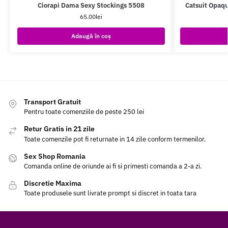
Ciorapi Dama Sexy Stockings 5508
Catsuit Opaqu
65.00
lei
Adaugă în coș
Transport Gratuit
Pentru toate comenziile de peste 250 lei
Retur Gratis in 21 zile
Toate comenzile pot fi returnate in 14 zile conform termenilor.
Sex Shop Romania
Comanda online de oriunde ai fi si primesti comanda a 2-a zi.
Discretie Maxima
Toate produsele sunt livrate prompt si discret in toata tara