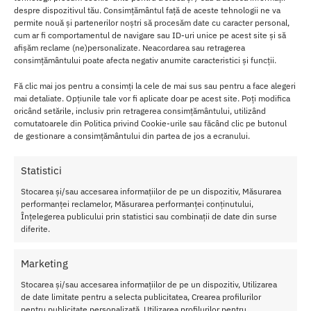
Recenzii
0
despre dispozitivul tău. Consimțământul față de aceste tehnologii ne va
permite nouă și partenerilor noștri să procesăm date cu caracter personal,
cum ar fi comportamentul de navigare sau ID-uri unice pe acest site și să
Kimono Kitty TET Lingerie din plasa si
afișăm reclame (ne)personalizate. Neacordarea sau retragerea
consimțământului poate afecta negativ anumite caracteristici și funcții.
dantela negru
Fă clic mai jos pentru a consimți la cele de mai sus sau pentru a face alegeri
mai detaliate. Opțiunile tale vor fi aplicate doar pe acest site. Poți modifica
Acest fabulos peignoir este gata sa va incante si sa va ofere multa
oricând setările, inclusiv prin retragerea consimțământului, utilizând
placere!
comutatoarele din Politica privind Cookie-urile sau făcând clic pe butonul
de gestionare a consimțământului din partea de jos a ecranului.
Kimonoul Kitty este pentru aspecte seducatoare si intarzieri
relaxate.
Statistici
Kimono negru scurt, realizat din plasa si dantela moale. Manecile
Stocarea și/sau accesarea informațiilor de pe un dispozitiv, Măsurarea
lungi si o forma scurta o fac completarea perfecta a garderobei tale
performanței reclamelor, Măsurarea performanței conținutului,
de lenjerie.
Înțelegerea publicului prin statistici sau combinații de date din surse
diferite.
Carac
teristi
Marketing
ci
Stocarea și/sau accesarea informațiilor de pe un dispozitiv, Utilizarea
Kimo
de date limitate pentru a selecta publicitatea, Crearea profilurilor
pentru publicitate personalizată, Utilizarea profilurilor pentru