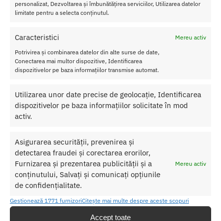
personalizat, Dezvoltarea și îmbunătățirea serviciilor, Utilizarea datelor
calitati
limitate pentru a selecta conținutul.
ale
lenjeri
Caracteristici
ei sexy
Mereu activ
sunt
Potrivirea și combinarea datelor din alte surse de date,
urmato
Conectarea mai multor dispozitive, Identificarea
arele:
dispozitivelor pe baza informațiilor transmise automat.
Material:
· Poliamidă 87%
Utilizarea unor date precise de geolocație, Identificarea
· Elastan 13%
dispozitivelor pe baza informațiilor solicitate în mod
Culoare
: Negru
activ.
SKU:
Nu se aplică
Asigurarea securității, prevenirea și
Categorii:
Costume si Seturi
,
LENJERIE FEMEI
detectarea fraudei și corectarea erorilor,
Furnizarea și prezentarea publicității și a
Mereu activ
conținutului, Salvați și comunicați opțiunile
Produse similare
de confidențialitate.
Gestionează 1771 furnizori
Citește mai multe despre aceste scopuri
Accept toate