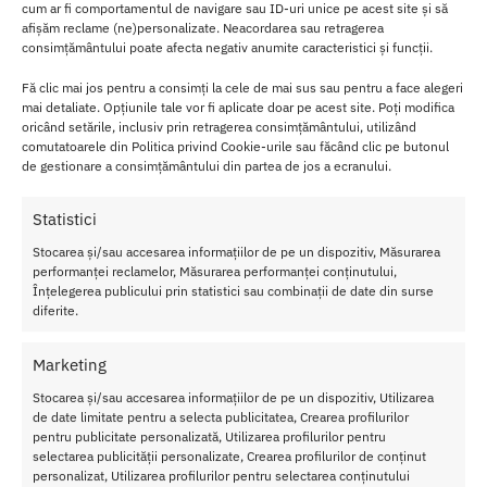
Recenzii
0
cum ar fi comportamentul de navigare sau ID-uri unice pe acest site și să
afișăm reclame (ne)personalizate. Neacordarea sau retragerea
consimțământului poate afecta negativ anumite caracteristici și funcții.
Kimono Lilu TET Lingerie,din plasa cu
Fă clic mai jos pentru a consimți la cele de mai sus sau pentru a face alegeri
mai detaliate. Opțiunile tale vor fi aplicate doar pe acest site. Poți modifica
dantela negru
oricând setările, inclusiv prin retragerea consimțământului, utilizând
comutatoarele din Politica privind Cookie-urile sau făcând clic pe butonul
Este facut din dantela cocheta si centura frivole din satin.
de gestionare a consimțământului din partea de jos a ecranului.
Peignoir Lilu este o combinatie fantastica ce arata uimitor.
Statistici
Faceti-va visele sa devina realitate!
Stocarea și/sau accesarea informațiilor de pe un dispozitiv, Măsurarea
performanței reclamelor, Măsurarea performanței conținutului,
Carac
Înțelegerea publicului prin statistici sau combinații de date din surse
diferite.
teristi
ci
Marketing
Kimo
no
Stocarea și/sau accesarea informațiilor de pe un dispozitiv, Utilizarea
de date limitate pentru a selecta publicitatea, Crearea profilurilor
Lilu
:
pentru publicitate personalizată, Utilizarea profilurilor pentru
Princip
selectarea publicității personalizate, Crearea profilurilor de conținut
personalizat, Utilizarea profilurilor pentru selectarea conținutului
alele