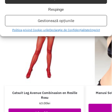
Respinge
Gestionează opțiunile
Politica privind Cookie-urile
Declarație de Confidențialitate
Imprint
Catsuit Leg Avenue Combinasion en Resille
Manusi Sof
Rosu
63.00
lei