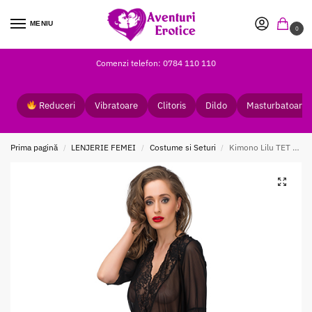
MENIU
0
Comenzi telefon: 0784 110 110
Reduceri
Vibratoare
Clitoris
Dildo
Masturbatoare
Prima pagină
LENJERIE FEMEI
Costume si Seturi
Kimono Lilu TET Lingerie din plasa cu dantela negru
/
/
/