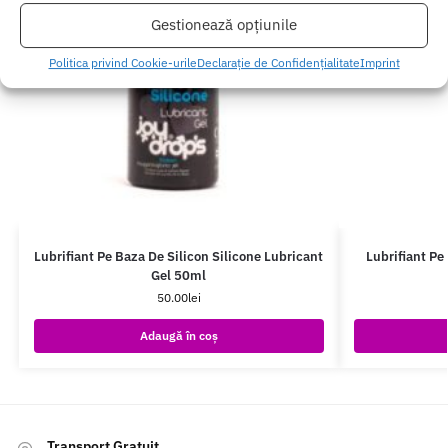
Gestionează opțiunile
Politica privind Cookie-urile
Declarație de Confidențialitate
Imprint
Lubrifiant Pe Baza De Silicon Silicone Lubricant
Lubrifiant P
Gel 50ml
50.00
lei
Adaugă în coș
Transport Gratuit