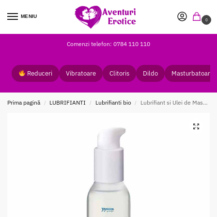
MENIU
0
Comenzi telefon: 0784 110 110
Reduceri
Vibratoare
Clitoris
Dildo
Masturbatoare
Prima pagină
LUBRIFIANTI
Lubrifianti bio
Lubrifiant si Ulei de Masaj BIOglide
/
/
/