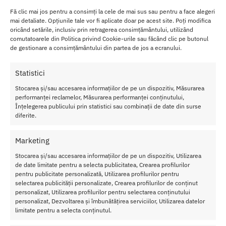
t
Fă clic mai jos pentru a consimți la cele de mai sus sau pentru a face alegeri
Lubri
mai detaliate. Opțiunile tale vor fi aplicate doar pe acest site. Poți modifica
oricând setările, inclusiv prin retragerea consimțământului, utilizând
fiant
comutatoarele din Politica privind Cookie-urile sau făcând clic pe butonul
si
de gestionare a consimțământului din partea de jos a ecranului.
Ulei
de
Statistici
Masa
j
Stocarea și/sau accesarea informațiilor de pe un dispozitiv, Măsurarea
BIOg
performanței reclamelor, Măsurarea performanței conținutului,
lide,
Înțelegerea publicului prin statistici sau combinații de date din surse
diferite.
iti
rasfa
ta
Marketing
piele
Stocarea și/sau accesarea informațiilor de pe un dispozitiv, Utilizarea
a cu
de date limitate pentru a selecta publicitatea, Crearea profilurilor
o ingrijire profunda si hidratanta maxima.
pentru publicitate personalizată, Utilizarea profilurilor pentru
selectarea publicității personalizate, Crearea profilurilor de conținut
Fara parabeni, parfumuri sintetice si, prin urmare, complet
personalizat, Utilizarea profilurilor pentru selectarea conținutului
prietenos cu pielea si potrivit pentru zonele intime (mucoasa).
personalizat, Dezvoltarea și îmbunătățirea serviciilor, Utilizarea datelor
limitate pentru a selecta conținutul.
Pentru uscaciune vaginala, anala sau orala.