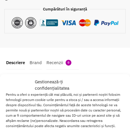
Cumpărături în siguranță
Descriere
Brand
Recenzii
0
Lubrifiant si Ulei de Masaj BIOglide
Gestionează-ți
confidențialitatea
Primul lubrifiant 100% natural, vegan ce combina lubrifierea
Pentru a oferi o experiență cât mai plăcută, noi și partenerii noștri folosim
tehnologii precum cookie-urile pentru a stoca și / sau a accesa informații
intensa cu hidratarea pielii tale.
despre dispozitivul tău. Consimțământul față de aceste tehnologii ne va
permite nouă și partenerilor noștri să procesăm date cu caracter personal,
Uleiul medicinal imbunatateste in mod vizibil lubrifierea in timpul
cum ar fi comportamentul de navigare sau ID-uri unice pe acest site și să
actului sexual si ajuta la reducerea disconfortului intim.
afișăm reclame (ne)personalizate. Neacordarea sau retragerea
consimțământului poate afecta negativ anumite caracteristici și funcții.
Aces