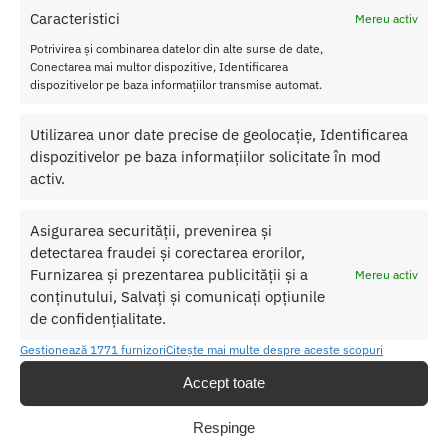
Caracteristici
Lubrifiant si Ulei de Masaj
Caracteristici
Mereu activ
Principalele calitati ale produsului sunt:
Potrivirea și combinarea datelor din alte surse de date,
Cantitate:
125 ml
Conectarea mai multor dispozitive, Identificarea
dispozitivelor pe baza informațiilor transmise automat.
Fabricat in Germania
Utilizarea unor date precise de geolocație, Identificarea
SKU:
4028403110412
dispozitivelor pe baza informațiilor solicitate în mod
Categorii:
LUBRIFIANTI
,
Lubrifianti bio
,
ULEI MASAJ EROTIC
activ.
Etichetă:
Lubrifiant si Ulei de Masaj BIOglide
Asigurarea securității, prevenirea și
Produse similare
detectarea fraudei și corectarea erorilor,
Furnizarea și prezentarea publicității și a
Mereu activ
conținutului, Salvați și comunicați opțiunile
de confidențialitate.
Gestionează 1771 furnizori
Citește mai multe despre aceste scopuri
Accept toate
Respinge