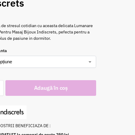
screts
a de stresul cotidian cu aceasta delicata Lumanare
entru Masaj Bijoux Indiscrets, pefecta pentru a
lus de pasiune in dormitor.
anta
Adaugă în coș
NOSTRII BENEFICIAZA DE :
GRATUIT la comenzi de peste 250 lei