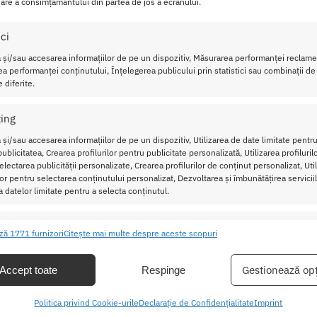
are a consimțământului din partea de jos a ecranului.
in procesul de selectare a ingredientelor naturale si a parfum
ici
ale. Formula acestei lumanari parfumate nu contine paraben si do
e select care va atinge pielea in conditii optime.
 și/sau accesarea informațiilor de pe un dispozitiv, Măsurarea performanței reclamel
a performanței conținutului, Înțelegerea publicului prin statistici sau combinații de
 diferite.
cla, produsul asigura stabilitate si calitate perfecta. Lumanar
le care sunt benefice pielii tale si ale caror efecte pot fi obser
ing
 și/sau accesarea informațiilor de pe un dispozitiv, Utilizarea de date limitate pentru
masaj si lasati-o sa arda
ublicitatea, Crearea profilurilor pentru publicitate personalizată, Utilizarea profiluril
lectarea publicității personalizate, Crearea profilurilor de conținut personalizat, Uti
a devine lichida, dupa care stingeti-
ilor pentru selectarea conținutului personalizat, Dezvoltarea și îmbunătățirea serviciil
pe piele, dupa ce verificati daca
a datelor limitate pentru a selecta conținutul.
tabila pentru piele.
ristici
Mer
ză 1771 furnizori
Citește mai multe despre aceste scopuri
ea și combinarea datelor din alte surse de date, Conectarea mai multor
amel, Wild Strawberry, Aphrodisia
ive, Identificarea dispozitivelor pe baza informațiilor transmise automat.
Gestionează opț
Accept toate
Respinge
area unor date precise de geolocație, Identificarea dispozitivelor pe
Politica privind Cookie-urile
Declarație de Confidențialitate
Imprint
formațiilor solicitate în mod activ.