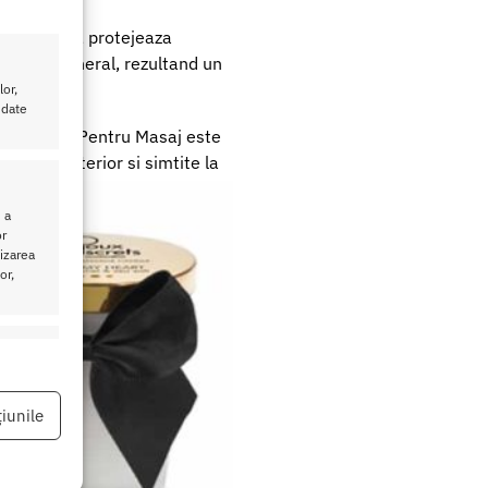
urilor care, protejeaza
ar ulei mineral, rezultand un
or,
 date
e Parfumata Pentru Masaj este
vate la exterior si simtite la
 a
or
lizarea
or,
eu activ
iunile