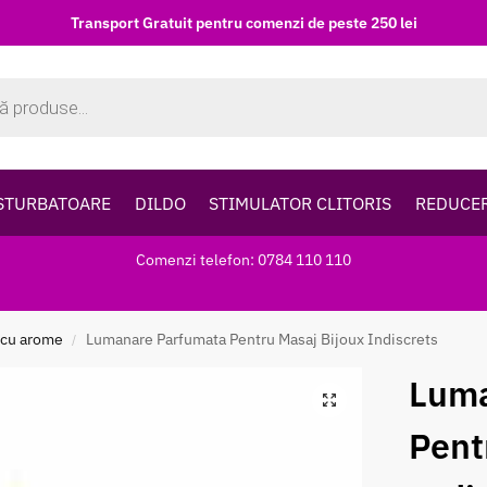
Transport Gratuit pentru comenzi de peste 250 lei
STURBATOARE
DILDO
STIMULATOR CLITORIS
REDUCE
Comenzi telefon: 0784 110 110
 cu arome
Lumanare Parfumata Pentru Masaj Bijoux Indiscrets
/
Luma
Pent