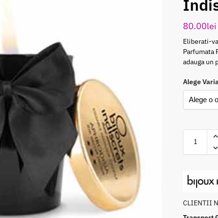
Indi
80.00
lei
Eliberati-v
Parfumata P
adauga un p
Alege Vari
CLIENTII 
Transport 