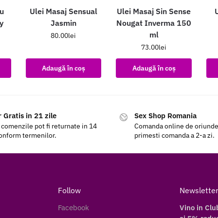
u
Ulei Masaj Sensual
Ulei Masaj Sin Sense
U
y
Jasmin
Nougat Inverma 150
ml
80.00
lei
73.00
lei
Adaugă în coș
Adaugă în coș
 Gratis in 21 zile
Sex Shop Romania
 comenzile pot fi returnate in 14
Comanda online de oriunde a
conform termenilor.
primesti comanda a 2-a zi.
Follow
Newslette
Facebook
Vino in Clu