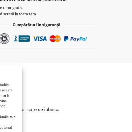
e retur gratis.
 discretă in toata tara
Cumpărături în siguranță
0
cookie-
de aceste
 ar fi
zate.
cții.
 ochii celor care se iubesc.
ale masaje.
iunile tale
 butonul
inunat.