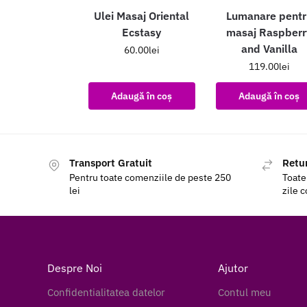
Ulei Masaj Oriental
Lumanare pentr
Ecstasy
masaj Raspberr
and Vanilla
60.00
lei
119.00
lei
Adaugă în coș
Adaugă în coș
Transport Gratuit
Retur
Pentru toate comenziile de peste 250
Toate
lei
zile 
Despre Noi
Ajutor
Confidentialitatea datelor
Contul meu