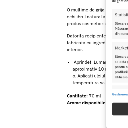
de gestion
O multime de grija este adusa 
Statist
echilibrul natural al pielii t
produs cosmetic senzual foart
Stocarea
Măsurare
din surse
Datorita recipientelor de sti
fabricata cu ingrediente natura
Market
interior.
Stocarea
Aprindeti Lumanare pentru 
selecta p
pentru se
aproximativ 10 minute, pan
profilur
o. Aplicati uleiul de masaj 
Utilizare
temperatura sa este confor
Caracte
Gestionea
Cantitate:
70 ml
Potrivir
Arome disponibile
: Soft Car
dispozit
Utiliz
baza in