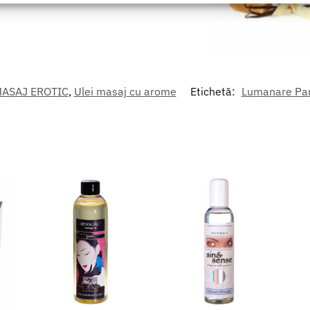
area securității, prevenirea și detectarea fraudei și corectarea
r, Furnizarea și prezentarea publicității și a conținutului,
Mer
 și comunicați opțiunile de confidențialitate.
MASAJ EROTIC
,
Ulei masaj cu arome
Etichetă:
Lumanare Par