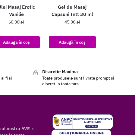
lei Masaj Erotic
Gel de Masaj
Vanilie
Capsuni Intt 30 ml
60.00
lei
45.00
lei
Adaugă în coș
Adaugă în coș
Discretie Maxima
i fi si
Toate produsele sunt livrate prompt si
discret in toata tara
r
bul nostru AVE si