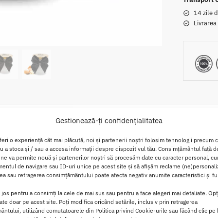
14 zile d
Livrarea
Gestionează-ți confidențialitatea
Descriere
Informații suplimentare
Brand
Recenzii
feri o experiență cât mai plăcută, noi și partenerii noștri folosim tehnologii precum 
ru a stoca și / sau a accesa informații despre dispozitivul tău. Consimțământul față 
 Pentru Masaj Bijoux Indiscrets
 ne va permite nouă și partenerilor noștri să procesăm date cu caracter personal, cum
ntul de navigare sau ID-uri unice pe acest site și să afișăm reclame (ne)personali
a sau retragerea consimțământului poate afecta negativ anumite caracteristici și fun
re Parfumata Pentru Masaj dezvaluie semnificatia privirilor din
oi, izvorasc parfumuri si ceara vegetala pentru cele mai senzu
i jos pentru a consimți la cele de mai sus sau pentru a face alegeri mai detaliate. Opț
cate doar pe acest site. Poți modifica oricând setările, inclusiv prin retragerea
ntului, utilizând comutatoarele din Politica privind Cookie-urile sau făcând clic pe
saj Bijoux Indiscrets este creata special pentru a te simti m