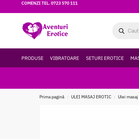
COMENZI TEL.
0723 570 111
PRODUSE
VIBRATOARE
SETURI EROTICE
MA
Prima pagină
ULEI MASAJ EROTIC
Ulei masaj
/
/