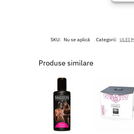
Asigur
erorilo
Salvați
SKU:
Nu se aplică
Categorii:
ULEI 
Produse similare