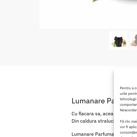
Pentru a o
urile pent
Lumanare Parfumata
tehnologii
comportame
Neacordare
Cu flacara sa, aceasta Lumana
Din caldura stralucirii sale m
Fă clic ma
vor fi apli
consimțămâ
Lumanare Parfumata Pentru Ma