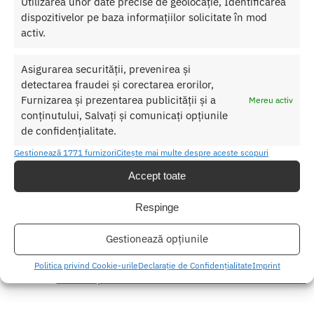
Utilizarea unor date precise de geolocație, Identificarea
Collection P-Motion
dispozitivelor pe baza informațiilor solicitate în mod
Lungime Inserabila:
12.8 cm
activ.
Diametru:
3.8 cm
Culoare:
Negru
Asigurarea securității, prevenirea și
Material:
Silicon
detectarea fraudei și corectarea erorilor,
Reincarcabil
Furnizarea și prezentarea publicității și a
Mereu activ
conținutului, Salvați și comunicați opțiunile
Nu lasati produsul la indemana copiilor.
de confidențialitate.
Pentru o utilizare mai usoara utilizati un lubrifiant pe baza de apa.
Gestionează 1771 furnizori
Citește mai multe despre aceste scopuri
Nu uitati sa curatati produsul inainte si dupa fiecare utilizare cu apa
Accept toate
calda si sapun. Pentru o igienizare suplimentara puteti utiliza un
toycleaner.
Respinge
Gestionează opțiunile
SKU:
603912751642
Categorii:
Masatoare prostata
,
BUTT PLUG
Politica privind Cookie-urile
Declarație de Confidențialitate
Imprint
Etichetă:
Masator prostata cu vibratii Elite Collection P-Motion