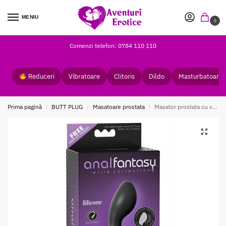
MENIU
0
Comenzi telefon: 0784 110 110
Reduceri
Vibratoare
Clitoris
Dildo
Masturbatoare
Prima pagină
BUTT PLUG
Masatoare prostata
Masator prostata cu vibratii Elite Collection P-Motion
/
/
/