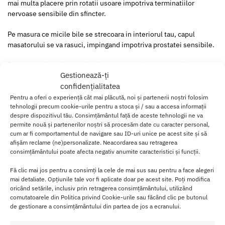
mai multa placere prin rotatii usoare impotriva terminatiilor
nervoase sensibile din sfincter.
Pe masura ce micile bile se strecoara in interiorul tau, capul
masatorului se va rasuci, impingand impotriva prostatei sensibile.
Daca sunteti nou in masaje de prostata, va lipseste unul dintre
Gestionează-ți
cele mai placute tipuri de stimulare posibila!
confidențialitatea
P-Motion este conceput pentru a va oferi cele mai intense si cele
Pentru a oferi o experiență cât mai plăcută, noi și partenerii noștri folosim
mai puternice senzatii imaginate vreodata. Incercati Masatorul P-
tehnologii precum cookie-urile pentru a stoca și / sau a accesa informații
despre dispozitivul tău. Consimțământul față de aceste tehnologii ne va
Motion in dus sau spa si transformati timpul petrecut in baie in
permite nouă și partenerilor noștri să procesăm date cu caracter personal,
placere! Manerul larg il impiedica sa alunece prea mult, se
cum ar fi comportamentul de navigare sau ID-uri unice pe acest site și să
potriveste confortabil intre fese.
afișăm reclame (ne)personalizate. Neacordarea sau retragerea
consimțământului poate afecta negativ anumite caracteristici și funcții.
Elite Silicone materialul a corpului este matasos la atingere,
hipoalergenic si facut pentru a juca din greu. Masatorul P-Motion
Fă clic mai jos pentru a consimți la cele de mai sus sau pentru a face alegeri
este reincarcabil, o reincarcare tinand pana la 2 ore de senzatii
mai detaliate. Opțiunile tale vor fi aplicate doar pe acest site. Poți modifica
oricând setările, inclusiv prin retragerea consimțământului, utilizând
cum nu a-ti mai intalnit.
comutatoarele din Politica privind Cookie-urile sau făcând clic pe butonul
de gestionare a consimțământului din partea de jos a ecranului.
P
ac