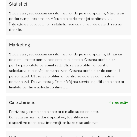
Statistici
h
et
Stocarea și/sau accesarea informațiilor de pe un dispozitiv, Măsurarea
ul
performanței reclamelor, Măsurarea performanței conținutului,
m
Înțelegerea publicului prin statistici sau combinații de date din surse
ai
diferite.
co
nt
Marketing
in
Stocarea și/sau accesarea informațiilor de pe un dispozitiv, Utilizarea
e:
de date limitate pentru a selecta publicitatea, Crearea profilurilor
–
pentru publicitate personalizată, Utilizarea profilurilor pentru
R
selectarea publicității personalizate, Crearea profilurilor de conținut
ef
personalizat, Utilizarea profilurilor pentru selectarea conținutului
re
personalizat, Dezvoltarea și îmbunătățirea serviciilor, Utilizarea datelor
sh
limitate pentru a selecta conținutul.
To
y Cleaner
29 ml
Caracteristici
Mereu activ
–
Moist Anal Lube
29 ml
Potrivirea și combinarea datelor din alte surse de date,
–
Anal Ease Insertz Cream
Conectarea mai multor dispozitive, Identificarea
–
1x Manusa de Nitril
dispozitivelor pe baza informațiilor transmise automat.
Caracteristici Masator prostata cu vibratii Elite