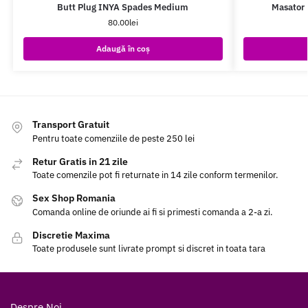
Butt Plug INYA Spades Medium
Masator 
80.00
lei
Adaugă în coș
Transport Gratuit
Pentru toate comenziile de peste 250 lei
Retur Gratis in 21 zile
Toate comenzile pot fi returnate in 14 zile conform termenilor.
Sex Shop Romania
Comanda online de oriunde ai fi si primesti comanda a 2-a zi.
Discretie Maxima
Toate produsele sunt livrate prompt si discret in toata tara
Despre Noi