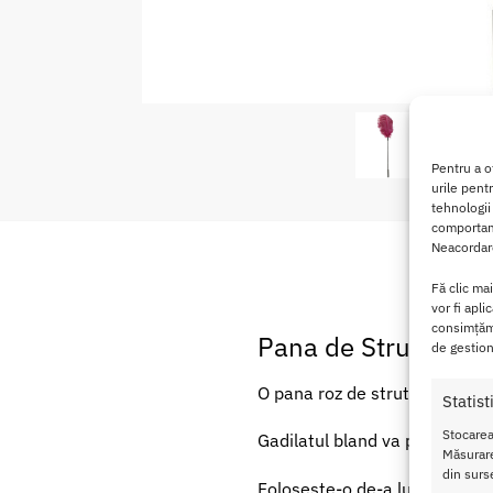
Pentru a o
urile pent
tehnologii
comportame
Neacordare
Fă clic ma
vor fi apli
consimțămâ
Pana de Strut Feth
de gestion
O pana roz de strut pe un bat
Statist
Stocarea
Gadilatul bland va pregati co
Măsurare
din surse
Foloseste-o de-a lungul intreg