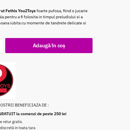
rut Fethis You2Toys
foarte pufosa, fiind o jucarie
la pentru a fi folosita in timpul preludiului si a
soana iubita cu momente de tandrete delicate si
Adaugă în coș
NOSTRII BENEFICIAZA DE :
GRATUIT la comenzi de peste 250 lei
e retur gratis.
 discretă in toata tara