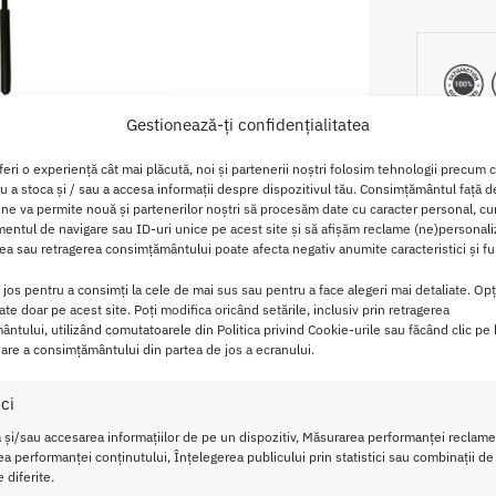
Gestionează-ți confidențialitatea
feri o experiență cât mai plăcută, noi și partenerii noștri folosim tehnologii precum 
ru a stoca și / sau a accesa informații despre dispozitivul tău. Consimțământul față 
 ne va permite nouă și partenerilor noștri să procesăm date cu caracter personal, cum
ntul de navigare sau ID-uri unice pe acest site și să afișăm reclame (ne)personali
a sau retragerea consimțământului poate afecta negativ anumite caracteristici și fun
Descriere
Brand
Recenzii
0
i jos pentru a consimți la cele de mai sus sau pentru a face alegeri mai detaliate. Opț
cate doar pe acest site. Poți modifica oricând setările, inclusiv prin retragerea
ntului, utilizând comutatoarele din Politica privind Cookie-urile sau făcând clic pe
is You2Toys
are a consimțământului din partea de jos a ecranului.
 va completa perfect orice tinuta jucausa!
ici
 și/sau accesarea informațiilor de pe un dispozitiv, Măsurarea performanței reclamel
rpul feminin pentru mangaieri mai puternice.
a performanței conținutului, Înțelegerea publicului prin statistici sau combinații de
 diferite.
ului corp si vei descoperi ca ai mai multe puncte erogene decat