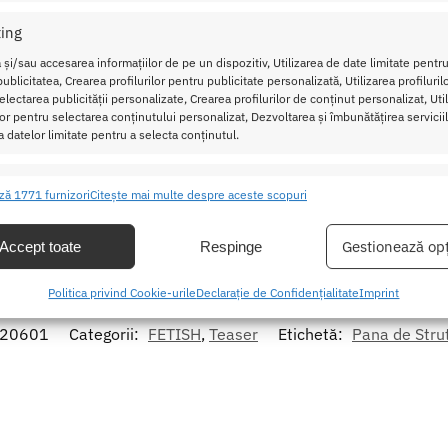
ing
alitate cu produsele BDSM pentru adulti, care iti ofera senzatii
 și/sau accesarea informațiilor de pe un dispozitiv, Utilizarea de date limitate pentru
ublicitatea, Crearea profilurilor pentru publicitate personalizată, Utilizarea profiluril
lectarea publicității personalizate, Crearea profilurilor de conținut personalizat, Uti
ilor pentru selectarea conținutului personalizat, Dezvoltarea și îmbunătățirea serviciil
a datelor limitate pentru a selecta conținutul.
 si delicata, la o temperatura de maxim 30°C.
ristici
Mer
ză 1771 furnizori
Citește mai multe despre aceste scopuri
 uza in urma folosirii necorespunzatoare sau a contactului cu d
ea și combinarea datelor din alte surse de date, Conectarea mai multor
, lubrifianti, creme etc.).
ive, Identificarea dispozitivelor pe baza informațiilor transmise automat.
Gestionează opț
Accept toate
Respinge
area unor date precise de geolocație, Identificarea dispozitivelor pe
Politica privind Cookie-urile
Declarație de Confidențialitate
Imprint
formațiilor solicitate în mod activ.
20601
Categorii:
FETISH
,
Teaser
Etichetă:
Pana de Stru
area securității, prevenirea și detectarea fraudei și corectarea
r, Furnizarea și prezentarea publicității și a conținutului,
Mer
 și comunicați opțiunile de confidențialitate.