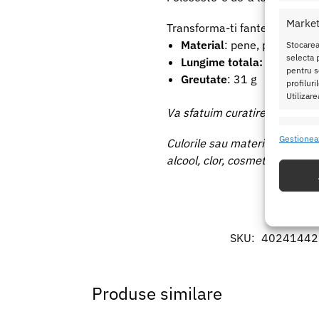
Market
Transforma-ti fanteziile in re
Material
: pene, plastic
Stocarea
selecta p
Lungime totala:
62 cm
pentru se
Greutate
: 31 g
profilur
Utilizare
Va sfatuim curatirea de mana
Caracte
Gestionea
Culorile sau materialul se pot
Potrivir
alcool, clor, cosmetice, parfum
dispozit
Utiliz
baza in
SKU:
40241442
Asigur
erorilo
Salvați
Produse similare