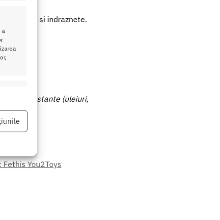
 nebunatice si indraznete.
 a
or
lizarea
or,
eu activ
iverse substante (uleiuri,
iunile
t Fethis You2Toys
eu activ