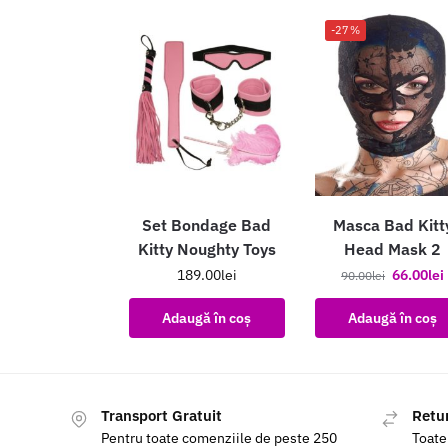
-27%
Set Bondage Bad
Masca Bad Kitt
Kitty Noughty Toys
Head Mask 2
189.00
lei
66.00
lei
90.00
lei
Adaugă în coș
Adaugă în coș
Transport Gratuit
Retur
Pentru toate comenziile de peste 250
Toate