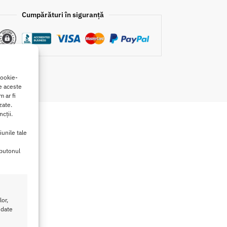
Cumpărături în siguranță
cookie-
de aceste
 ar fi
zate.
cții.
iunile tale
 butonul
or,
 date
 stiai.