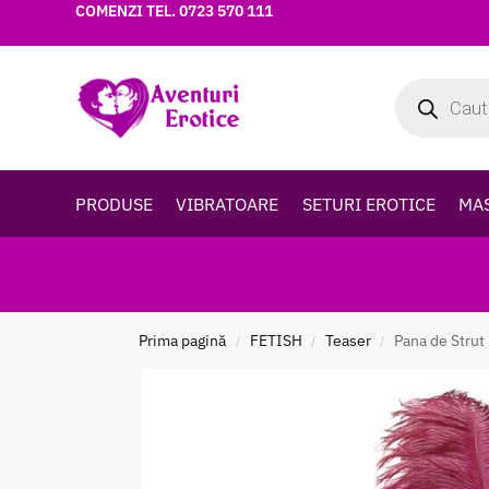
COMENZI TEL.
0723 570 111
PRODUSE
VIBRATOARE
SETURI EROTICE
MA
Prima pagină
FETISH
Teaser
Pana de Strut
/
/
/