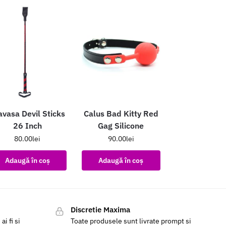
avasa Devil Sticks
Calus Bad Kitty Red
26 Inch
Gag Silicone
80.00
lei
90.00
lei
Adaugă în coș
Adaugă în coș
Discretie Maxima
i fi si
Toate produsele sunt livrate prompt si