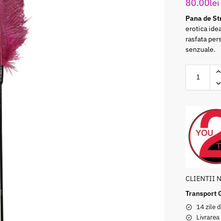
80.00
lei
Pana de St
erotica idea
rasfata per
senzuale.
CLIENTII 
Transport 
14 zile d
Livrarea