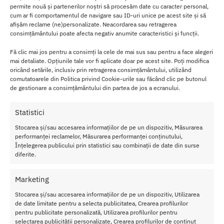
cuceritor sau nu au timp de agatat femei.
permite nouă și partenerilor noștri să procesăm date cu caracter personal,
cum ar fi comportamentul de navigare sau ID-uri unice pe acest site și să
30 ml de parfum irezistibil cu
un miros tipic barbatesc
, intr-o
afișăm reclame (ne)personalizate. Neacordarea sau retragerea
sticluta eleganta!
consimțământului poate afecta negativ anumite caracteristici și funcții.
Mod de folosire:
Fă clic mai jos pentru a consimți la cele de mai sus sau pentru a face alegeri
mai detaliate. Opțiunile tale vor fi aplicate doar pe acest site. Poți modifica
oricând setările, inclusiv prin retragerea consimțământului, utilizând
Se aplica ca orice parfum, numai cativa stropi pe piele si va veti
comutatoarele din Politica privind Cookie-urile sau făcând clic pe butonul
transforma intr-o ispita irezistibila.
de gestionare a consimțământului din partea de jos a ecranului.
Sa aveti grija ca persoana pe care vreti sa o cuceriti, sa stea in raza
Statistici
de actiune a
pafumului.
Stocarea și/sau accesarea informațiilor de pe un dispozitiv, Măsurarea
Cantitate
: 30 ml
performanței reclamelor, Măsurarea performanței conținutului,
Înțelegerea publicului prin statistici sau combinații de date din surse
Pe langa sex-appeal, parfumul Casanova
va va creste increderea
diferite.
in sine
si in fortele proprii, conferindu-va o mai mare prestanta in
cercurile sociale.
Marketing
Cei din jur va vor percepe ca fiind o persoana si
un barbat foarte
Stocarea și/sau accesarea informațiilor de pe un dispozitiv, Utilizarea
de date limitate pentru a selecta publicitatea, Crearea profilurilor
puterni
c si cu un potential si un statut aparte.
pentru publicitate personalizată, Utilizarea profilurilor pentru
selectarea publicității personalizate, Crearea profilurilor de conținut