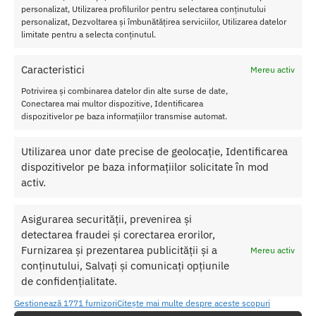
Precautii
personalizat, Utilizarea profilurilor pentru selectarea conținutului
personalizat, Dezvoltarea și îmbunătățirea serviciilor, Utilizarea datelor
*Testati sensibilitatea pielii inainte de utilizare, aplicand o cantitate
limitate pentru a selecta conținutul.
mica pe antebrat.
Caracteristici
Mereu activ
*A se pastra intr-un loc racoros, uscat si intunecat.
Potrivirea și combinarea datelor din alte surse de date,
*Opriti utilizarea in caz de reactie alergica.
Conectarea mai multor dispozitive, Identificarea
dispozitivelor pe baza informațiilor transmise automat.
*A nu se lasa la indemana copiilor.
Utilizarea unor date precise de geolocație, Identificarea
*Uz extern.
dispozitivelor pe baza informațiilor solicitate în mod
activ.
SKU:
4024144622245
Asigurarea securității, prevenirea și
Categorii:
PARFUM CU FEROMONI
,
Parfum cu feromoni pentru
detectarea fraudei și corectarea erorilor,
el
Furnizarea și prezentarea publicității și a
Etichetă:
Parfum Barbatesc cu Feromoni Casanova 30 ml
Mereu activ
conținutului, Salvați și comunicați opțiunile
de confidențialitate.
Produse similare
Gestionează 1771 furnizori
Citește mai multe despre aceste scopuri