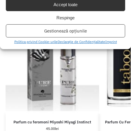
Accept toate
Respinge
Gestionează opțiunile
Politica privind Cookie-urile
Declarație de Confidențialitate
Imprint
Parfum cu feromoni Miyoshi Miyagi Instinct
Parfum Cu Fer
45.00
lei