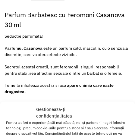
Parfum Barbatesc cu Feromoni Casanova
30 ml
Seductie parfumata!
Parfumul Casanova
este un parfum cald, masculin, cu o senzuala
discretie, care va ofera efecte vizibile.
Secretul acestei creatii, sunt feromonii, singurii responsabili
pentru stabilirea atractiei sexuale dintre un barbat si o femeie.
Femeile inhaleaza acest iz si asa
apare chimia care naste
dragostea.
Cu doar cateva picaturi, femeile vor fi atrase ca un magnet catre
Gestionează-ți
tine.
confidențialitatea
Acest parfum va transforma intr-un barbat irezistibil si un adevarat
Pentru a oferi o experiență cât mai plăcută, noi și partenerii noștri folosim
tehnologii precum cookie-urile pentru a stoca și / sau a accesa informații
Casanova, ideal pentru cei care si-au pierdut abilitatile de
despre dispozitivul tău. Consimțământul față de aceste tehnologii ne va