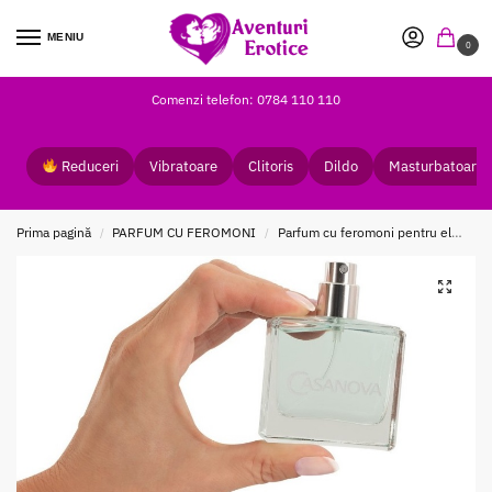
MENIU
0
Comenzi telefon: 0784 110 110
Reduceri
Vibratoare
Clitoris
Dildo
Masturbatoare
Prima pagină
PARFUM CU FEROMONI
Parfum cu feromoni pentru el
Par
/
/