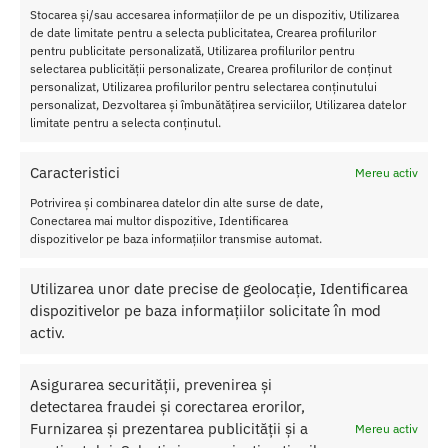
Categorii:
PARFUM CU FEROMONI
,
Parfum cu feromoni pentru
Stocarea și/sau accesarea informațiilor de pe un dispozitiv, Utilizarea
ea
de date limitate pentru a selecta publicitatea, Crearea profilurilor
pentru publicitate personalizată, Utilizarea profilurilor pentru
Etichetă:
Parfum cu Feromoni Aphrodisia Body Mist
selectarea publicității personalizate, Crearea profilurilor de conținut
personalizat, Utilizarea profilurilor pentru selectarea conținutului
personalizat, Dezvoltarea și îmbunătățirea serviciilor, Utilizarea datelor
Produse similare
limitate pentru a selecta conținutul.
Caracteristici
Mereu activ
Potrivirea și combinarea datelor din alte surse de date,
Conectarea mai multor dispozitive, Identificarea
dispozitivelor pe baza informațiilor transmise automat.
Utilizarea unor date precise de geolocație, Identificarea
dispozitivelor pe baza informațiilor solicitate în mod
activ.
Asigurarea securității, prevenirea și
detectarea fraudei și corectarea erorilor,
Furnizarea și prezentarea publicității și a
Mereu activ