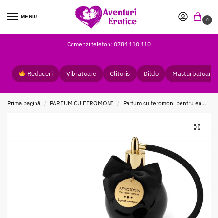
MENIU
0
Comenzi telefon: 0784 110 110
Reduceri
Vibratoare
Clitoris
Dildo
Masturbatoare
Prima pagină
PARFUM CU FEROMONI
Parfum cu feromoni pentru ea
Pa
/
/