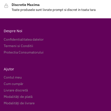
Discretie Maxima
Toate produsele sunt livrate prompt si discret in toata tara
Despre Noi
Confidentialitatea datelor
Termeni si Conditii
Protectia Consumatorului
Ajutor
Contul meu
Cum cumpăr
Livrare discretă
Modalități de plată
Modalități de livrare