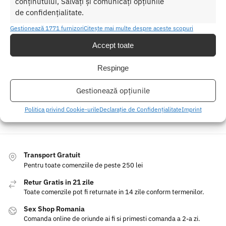
conținutului, Salvați și comunicați opțiunile
de confidențialitate.
Gestionează 1771 furnizori
Citește mai multe despre aceste scopuri
Accept toate
Parfum Barbatesc cu Feromoni Casanova 30 ml
Parfum cu F
Respinge
125.00
lei
Gestionează opțiunile
Adaugă în coș
Politica privind Cookie-urile
Declarație de Confidențialitate
Imprint
Transport Gratuit
Pentru toate comenziile de peste 250 lei
Retur Gratis in 21 zile
Toate comenzile pot fi returnate in 14 zile conform termenilor.
Sex Shop Romania
Comanda online de oriunde ai fi si primesti comanda a 2-a zi.