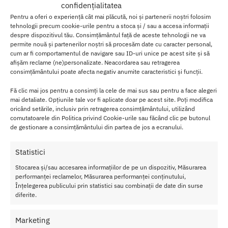
confidențialitatea
Descriere
Brand
Recenzii
0
Pentru a oferi o experiență cât mai plăcută, noi și partenerii noștri folosim
tehnologii precum cookie-urile pentru a stoca și / sau a accesa informații
despre dispozitivul tău. Consimțământul față de aceste tehnologii ne va
Parfum cu Feromoni Aphrodisia Body Mist
permite nouă și partenerilor noștri să procesăm date cu caracter personal,
cum ar fi comportamentul de navigare sau ID-uri unice pe acest site și să
afișăm reclame (ne)personalizate. Neacordarea sau retragerea
Parfum cu Feromoni Aphrodisia Body Mist
este modalitatea prin
consimțământului poate afecta negativ anumite caracteristici și funcții.
care descoperi placerea erotica prin forta fizica a simtului si
anume al mirosului.
Fă clic mai jos pentru a consimți la cele de mai sus sau pentru a face alegeri
mai detaliate. Opțiunile tale vor fi aplicate doar pe acest site. Poți modifica
Incorporand aroma dulce al trandafirului, esentele exotice ale
oricând setările, inclusiv prin retragerea consimțământului, utilizând
iasomiei, a lemnului si mirodeniilor, valorificand puterile erotice
comutatoarele din Politica privind Cookie-urile sau făcând clic pe butonul
ale Ylang-Ylang-ului, acest
Parfum cu Feromoni Aphrodisia Body
de gestionare a consimțământului din partea de jos a ecranului.
Mist
sporeste magia in toate aspectele seductiei tale.
Statistici
Cu un design superb si ambalat perfect, acest parfum creaza acel
Stocarea și/sau accesarea informațiilor de pe un dispozitiv, Măsurarea
„Love in the air”!
performanței reclamelor, Măsurarea performanței conținutului,
Înțelegerea publicului prin statistici sau combinații de date din surse
Cantitate:
100 ml.
diferite.
Marketing
SKU:
8436562010058