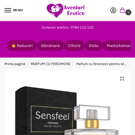
MENIU
0
Comenzi telefon: 0784 110 110
Reduceri
Vibratoare
Clitoris
Dildo
Masturbatoare
Prima pagină
PARFUM CU FEROMONI
Parfum cu feromoni pentru el
Par
/
/