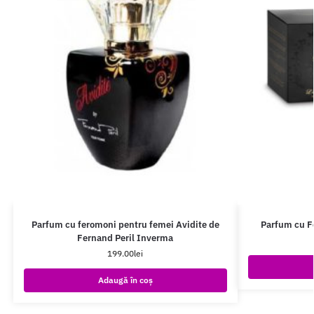
Parfum cu feromoni pentru femei Avidite de
Parfum cu F
Fernand Peril Inverma
199.00
lei
Adaugă în coș