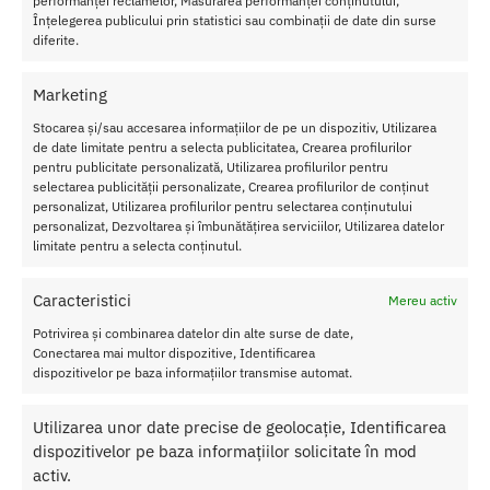
performanței reclamelor, Măsurarea performanței conținutului,
Înțelegerea publicului prin statistici sau combinații de date din surse
Indicatii de utilizare a parfumului cu
diferite.
feromoni Sensfeel
Marketing
Pentru un efect optim recomandam aplicarea pe zone bine
Stocarea și/sau accesarea informațiilor de pe un dispozitiv, Utilizarea
vascularizate, cum ar fi gatul si incheieturile.
de date limitate pentru a selecta publicitatea, Crearea profilurilor
pentru publicitate personalizată, Utilizarea profilurilor pentru
selectarea publicității personalizate, Crearea profilurilor de conținut
Efectul maxim este atins dupa 30 de minute de la aplicare si
personalizat, Utilizarea profilurilor pentru selectarea conținutului
persista pentru cateva ore. La nevoie, reaplicati.
personalizat, Dezvoltarea și îmbunătățirea serviciilor, Utilizarea datelor
limitate pentru a selecta conținutul.
Caracteristici produs
Formula exclusiva Orgie, parfum produs in Portugalia, folosind
Caracteristici
Mereu activ
tehnologie braziliana.
Potrivirea și combinarea datelor din alte surse de date,
Recipientul de sticla este produs in Italia. Capacitate de 50 de
Conectarea mai multor dispozitive, Identificarea
ml. Vaporizator.
dispozitivelor pe baza informațiilor transmise automat.
Parfum: citrice, florale cu un praf de piper, lemn.
– arome principale: grapefruit, muscata, vetiver.
Utilizarea unor date precise de geolocație, Identificarea
– valoarea intervalului pH: 6,5 – 7,5.
dispozitivelor pe baza informațiilor solicitate în mod
activ.
Parfumul Orgie Sensfeel pentru barbati contine