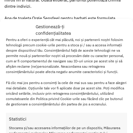
miros fin si natural. Odata eliberat, parfumul potentiaza chimia
dintre indivizi.
Apa de toaleta Orgie Sensfeel pentru barbati este formulata
folosind un ingredient natural numit Sensfeel™ for Him, care
Gestionează-ți
actioneaza prin sinergia a doua componente, forskolina (Coleus
confidențialitatea
forskohlii) si theaflavinele (Camellia sinensis), care stimuleaza
Pentru a oferi o experiență cât mai plăcută, noi și partenerii noștri folosim
productia de androstadienona, feromonul sexual masculin.
tehnologii precum cookie-urile pentru a stoca și / sau a accesa informații
despre dispozitivul tău. Consimțământul față de aceste tehnologii ne va
permite nouă și partenerilor noștri să procesăm date cu caracter personal,
cum ar fi comportamentul de navigare sau ID-uri unice pe acest site și să
afișăm reclame (ne)personalizate. Neacordarea sau retragerea
consimțământului poate afecta negativ anumite caracteristici și funcții.
Fă clic mai jos pentru a consimți la cele de mai sus sau pentru a face alegeri
mai detaliate. Opțiunile tale vor fi aplicate doar pe acest site. Poți modifica
oricând setările, inclusiv prin retragerea consimțământului, utilizând
comutatoarele din Politica privind Cookie-urile sau făcând clic pe butonul
de gestionare a consimțământului din partea de jos a ecranului.
Statistici
Stocarea și/sau accesarea informațiilor de pe un dispozitiv, Măsurarea