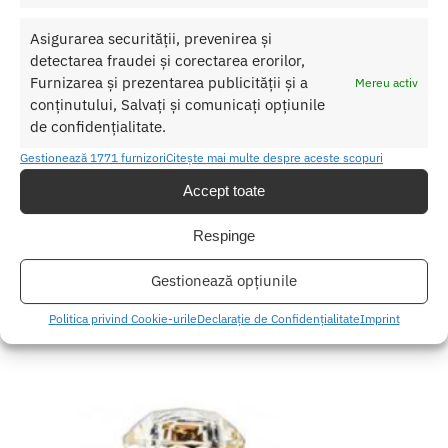
urmatoarele ingrediente:
Asigurarea securității, prevenirea și
alcohol, aqua, parfum, isopropyl alcohol, propanediol, glycerin,
detectarea fraudei și corectarea erorilor,
propylene glycol, sodium lactate, sodium pca, limonene,
Furnizarea și prezentarea publicității și a
Mereu activ
citronellol, linalool, coleus forskohlii root extract, benzyl
conținutului, Salvați și comunicați opțiunile
benzoate, camellia sinensis leaf extract, fructose, glycine,
de confidențialitate.
niacinamide, urea, sodium benzoate, inositol.
Gestionează 1771 furnizori
Citește mai multe despre aceste scopuri
Accept toate
SKU:
5600298351744
Categorii:
PARFUM CU FEROMONI
,
Parfum cu feromoni pentru
el
Respinge
Etichete:
Parfum cu Feromoni
,
Parfum cu feromoni Barbati
Gestionează opțiunile
Produse similare
Politica privind Cookie-urile
Declarație de Confidențialitate
Imprint