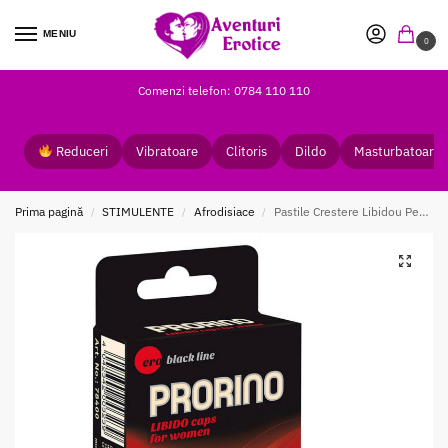
MENIU
0
Comenzi telefon: 0784 110 110
Reduceri
Vibratoare
Clitoris
Dildo
Masturbatoare
Prima pagină
STIMULENTE
Afrodisiace
Pastile Crestere Libidou Pentru Femei ERO PRORINO
/
/
/