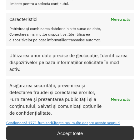
maxima
limitate pentru a selecta conținutul.
recomandata!
Caracteristici
Mereu activ
Cantitate:
2 capsule
Sex – Pentru Femei
Potrivirea și combinarea datelor din alte surse de date,
Ingrediente
: 35,6% L-arginina, 33,9% pulbere de radacina de
Conectarea mai multor dispozitive, Identificarea
dispozitivelor pe baza informațiilor transmise automat.
Damiana, 11,9% extract de rodie, agent de separare, stearat de
magneziu
Utilizarea unor date precise de geolocație, Identificarea
dispozitivelor pe baza informațiilor solicitate în mod
SKU:
4042342003239
activ.
Categorii:
Afrodisiace
,
STIMULENTE
Etichete:
Pastile Crestere Libidou
,
Pastile Crestere Libidou
Asigurarea securității, prevenirea și
Pentru Femei ERO PRORINO
detectarea fraudei și corectarea erorilor,
Furnizarea și prezentarea publicității și a
Mereu activ
Produse similare
conținutului, Salvați și comunicați opțiunile
de confidențialitate.
Gestionează 1771 furnizori
Citește mai multe despre aceste scopuri
Accept toate