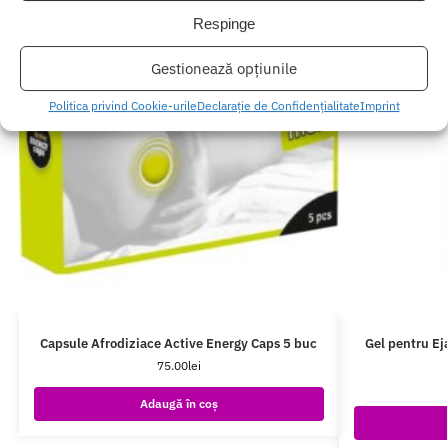
Respinge
Gestionează opțiunile
Politica privind Cookie-urile
Declarație de Confidențialitate
Imprint
Capsule Afrodiziace Active Energy Caps 5 buc
Gel pentru Ej
75.00
lei
Adaugă în coș