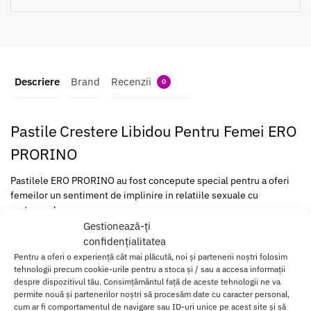
Descriere
Brand
Recenzii
0
Pastile Crestere Libidou Pentru Femei ERO
PRORINO
Pastilele ERO PRORINO au fost concepute special pentru a oferi
femeilor un sentiment de implinire in relatiile sexuale cu
partenerul.
Gestionează-ți
Contine ingrediente atent alese, cunoscute pentru efectul lor
confidențialitatea
pozitiv asupra libidoului, avand rolul de a intensifica placerile
Pentru a oferi o experiență cât mai plăcută, noi și partenerii noștri folosim
senzatiilor, de a oferi un boost de energie si o stare generala de
tehnologii precum cookie-urile pentru a stoca și / sau a accesa informații
bine.
despre dispozitivul tău. Consimțământul față de aceste tehnologii ne va
permite nouă și partenerilor noștri să procesăm date cu caracter personal,
cum ar fi comportamentul de navigare sau ID-uri unice pe acest site și să
Din pacate, in zilele noastre din ce in ce mai multe femei se