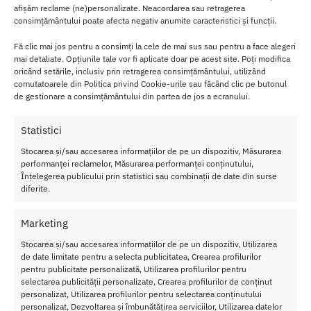
afișăm reclame (ne)personalizate. Neacordarea sau retragerea
confrunta cu probleme legate de apetitul sexual.
consimțământului poate afecta negativ anumite caracteristici și funcții.
ERO PRORINO Caps sunt pastilele ce rezolva aceasta problema,
Fă clic mai jos pentru a consimți la cele de mai sus sau pentru a face alegeri
datorita ingredientelor care s-au dovedit a avea efecte afrodiziace,
mai detaliate. Opțiunile tale vor fi aplicate doar pe acest site. Poți modifica
de a creste apetitul.
oricând setările, inclusiv prin retragerea consimțământului, utilizând
comutatoarele din Politica privind Cookie-urile sau făcând clic pe butonul
de gestionare a consimțământului din partea de jos a ecranului.
Mod de
administr
are:
Statistici
Stocarea și/sau accesarea informațiilor de pe un dispozitiv, Măsurarea
Administr
performanței reclamelor, Măsurarea performanței conținutului,
ati 1
Înțelegerea publicului prin statistici sau combinații de date din surse
capsula pe
diferite.
zi de
Prorino
Marketing
Libido for
Women.
Stocarea și/sau accesarea informațiilor de pe un dispozitiv, Utilizarea
de date limitate pentru a selecta publicitatea, Crearea profilurilor
pentru publicitate personalizată, Utilizarea profilurilor pentru
A nu se
selectarea publicității personalizate, Crearea profilurilor de conținut
depasi
personalizat, Utilizarea profilurilor pentru selectarea conținutului
doza
personalizat, Dezvoltarea și îmbunătățirea serviciilor, Utilizarea datelor