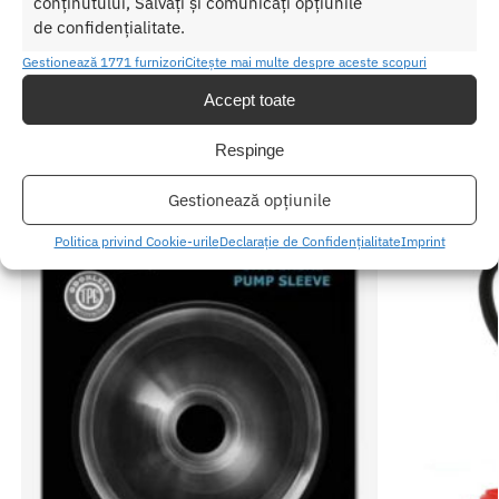
conținutului, Salvați și comunicați opțiunile
SKU:
5060140209348
de confidențialitate.
Categorii:
POMPE VACUUM
,
Hidropompa bathmate
Etichetă:
Pompa Marire Penis Hydromax9 Red
Gestionează 1771 furnizori
Citește mai multe despre aceste scopuri
Accept toate
Produse similare
Respinge
Gestionează opțiunile
Politica privind Cookie-urile
Declarație de Confidențialitate
Imprint