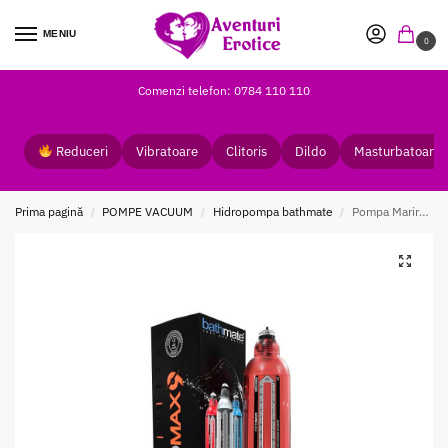
MENIU
0
Comenzi telefon: 0784 110 110
Reduceri
Vibratoare
Clitoris
Dildo
Masturbatoare
Prima pagină
POMPE VACUUM
Hidropompa bathmate
Pompa Marire Penis Hydromax9 Red
/
/
/