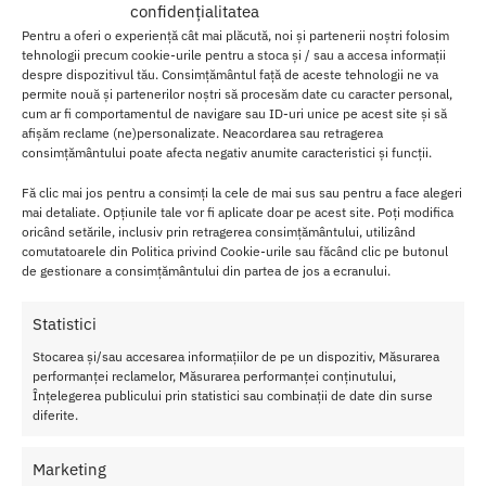
confidențialitatea
si un unghi optim in timpul utilizarii in dus sau in cada.
Pentru a oferi o experiență cât mai plăcută, noi și partenerii noștri folosim
tehnologii precum cookie-urile pentru a stoca și / sau a accesa informații
Utilizarea pompei este extrem de facila, datorita sistemului Super
despre dispozitivul tău. Consimțământul față de aceste tehnologii ne va
Flow Latch Valve, ce permite umplerea cu o singura mana. Textura
permite nouă și partenerilor noștri să procesăm date cu caracter personal,
speciala, atat pe partea superioara, cat si pe cea inferioara a
cum ar fi comportamentul de navigare sau ID-uri unice pe acest site și să
tubului, ofera o prindere ferma si un control imbunatatit.
afișăm reclame (ne)personalizate. Neacordarea sau retragerea
consimțământului poate afecta negativ anumite caracteristici și funcții.
O experienta superioara: Cum sa folosesti
Fă clic mai jos pentru a consimți la cele de mai sus sau pentru a face alegeri
mai detaliate. Opțiunile tale vor fi aplicate doar pe acest site. Poți modifica
pompa Hydromax9
oricând setările, inclusiv prin retragerea consimțământului, utilizând
comutatoarele din Politica privind Cookie-urile sau făcând clic pe butonul
Inainte de utilizare, asigura-te ca inelul de confort este montat
de gestionare a consimțământului din partea de jos a ecranului.
corect. Umple tubul pompei cu apa, folosind sistemul Super Flow
Latch, si introdu penisul, asigurandu-te ca este etans. Activeaza
Statistici
pompa prin apasari succesive, pana cand obtii o absorbtie optima,
Stocarea și/sau accesarea informațiilor de pe un dispozitiv, Măsurarea
conform gradatiei de pe tub.
performanței reclamelor, Măsurarea performanței conținutului,
Înțelegerea publicului prin statistici sau combinații de date din surse
Pentru o curatare usoara, inelul de confort este detasabil. Goleste
diferite.
pompa dupa utilizare si curata atat inelul, cat si tubul cu apa calda
si sapun, apoi lasa-le sa se usuce complet inainte de a le depozita.
Marketing