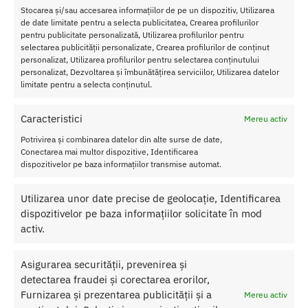
Pastreaza pompa in cutia sa sau intr-un loc ferit de praf si de
Stocarea și/sau accesarea informațiilor de pe un dispozitiv, Utilizarea
lumina directa a soarelui. Fiind un produs rezistent la apa, il poti
de date limitate pentru a selecta publicitatea, Crearea profilurilor
folosi cu incredere atat in cada, cat si la dus.
pentru publicitate personalizată, Utilizarea profilurilor pentru
selectarea publicității personalizate, Crearea profilurilor de conținut
personalizat, Utilizarea profilurilor pentru selectarea conținutului
Caracteristici Pompa Marire Penis Hydromax9 Red
personalizat, Dezvoltarea și îmbunătățirea serviciilor, Utilizarea datelor
Culoare: Rosu
limitate pentru a selecta conținutul.
Diametru (cm): 6
Lungime (cm): 34
Caracteristici
Mereu activ
Material: ABS
Potrivirea și combinarea datelor din alte surse de date,
Grupa de produse: Pompa pentru penis
Conectarea mai multor dispozitive, Identificarea
Caracteristici speciale: Rezistent la apa
dispozitivelor pe baza informațiilor transmise automat.
Tehnologie: Bellows Pump System
Elemente de design: Inel de confort detasabil, baza pivotanta
Utilizarea unor date precise de geolocație, Identificarea
la 360 de grade, supapa Super Flow Latch, scala de masurare
dispozitivelor pe baza informațiilor solicitate în mod
Beneficii: Cu 35% mai multa putere de absorbtie, prindere
activ.
imbunatatita
Alege inovatia pentru rezultate vizibile si confort superior.
Asigurarea securității, prevenirea și
Investeste in increderea ta cu Pompa Marire Penis Hydromax9 Red.
detectarea fraudei și corectarea erorilor,
Furnizarea și prezentarea publicității și a
Mereu activ