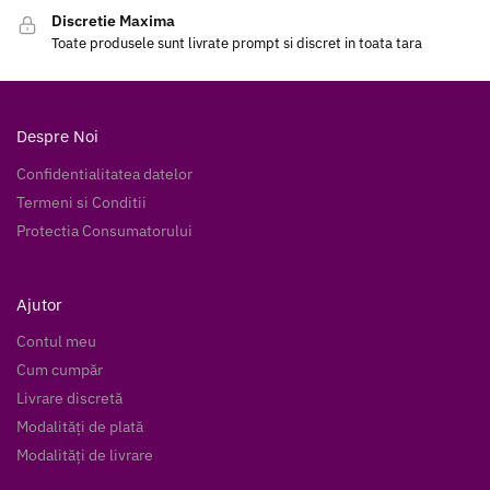
Discretie Maxima
Toate produsele sunt livrate prompt si discret in toata tara
Despre Noi
Confidentialitatea datelor
Termeni si Conditii
Protectia Consumatorului
Ajutor
Contul meu
Cum cumpăr
Livrare discretă
Modalități de plată
Modalități de livrare