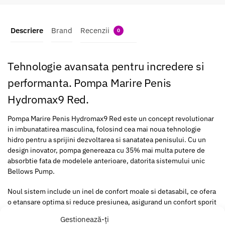
Descriere
Brand
Recenzii
0
Tehnologie avansata pentru incredere si
performanta. Pompa Marire Penis
Hydromax9 Red.
Pompa Marire Penis Hydromax9 Red este un concept revolutionar
in imbunatatirea masculina, folosind cea mai noua tehnologie
hidro pentru a sprijini dezvoltarea si sanatatea penisului. Cu un
design inovator, pompa genereaza cu 35% mai multa putere de
absorbtie fata de modelele anterioare, datorita sistemului unic
Bellows Pump.
Noul sistem include un inel de confort moale si detasabil, ce ofera
o etansare optima si reduce presiunea, asigurand un confort sporit
in zona bazei penisului. In plus, functia Swivel Bellows permite o
Gestionează-ți
rotatie completa de 360 de grade, asigurand o vizibilitate maxima