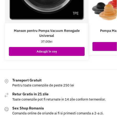
Manson pentru Pompa Vacuum Renegade
Pompa Mar
Universal
37.00
lei
Adaugă în coș
Transport Gratuit
Pentru toate comenziile de peste 250 lei
Retur Gratis in 21 zile
Toate comenzile pot fi returnate in 14 zile conform termenilor.
Sex Shop Romania
Comanda online de oriunde ai fi si primesti comanda a 2-a zi.