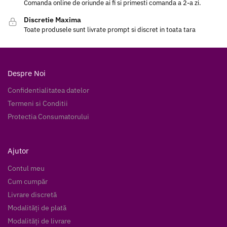
Comanda online de oriunde ai fi si primesti comanda a 2-a zi.
Discretie Maxima
Toate produsele sunt livrate prompt si discret in toata tara
Despre Noi
Confidentialitatea datelor
Termeni si Conditii
Protectia Consumatorului
Ajutor
Contul meu
Cum cumpăr
Livrare discretă
Modalități de plată
Modalități de livrare