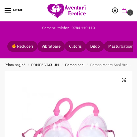
MENIU
0
Comenzi telefon: 0784 110 110
Reduceri
Vibratoare
Clitoris
Dildo
Masturbatoare
Prima pagină
POMPE VACUUM
Pompe sani
Pompa Marire Sani Breast Pump Baile
/
/
/