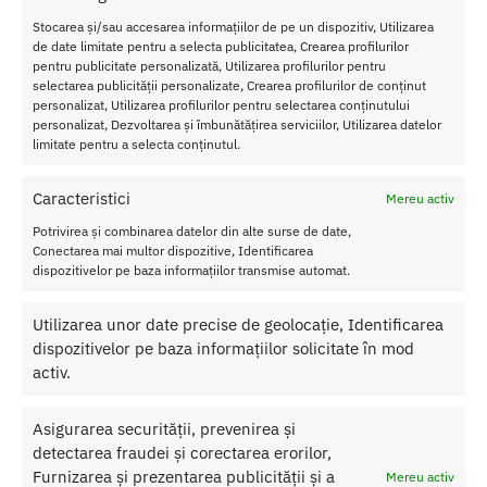
Pump
Stocarea și/sau accesarea informațiilor de pe un dispozitiv, Utilizarea
Baile
de date limitate pentru a selecta publicitatea, Crearea profilurilor
Lungim
pentru publicitate personalizată, Utilizarea profilurilor pentru
selectarea publicității personalizate, Crearea profilurilor de conținut
e Cupa:
personalizat, Utilizarea profilurilor pentru selectarea conținutului
11 cm
personalizat, Dezvoltarea și îmbunătățirea serviciilor, Utilizarea datelor
Diamet
limitate pentru a selecta conținutul.
ru
Cupa:
Caracteristici
Mereu activ
13 cm
Culoar
Potrivirea și combinarea datelor din alte surse de date,
e:
Transparent cu Roz
Conectarea mai multor dispozitive, Identificarea
dispozitivelor pe baza informațiilor transmise automat.
Material:
ABS
Nu lasati produsul la indemana copiilor.
Utilizarea unor date precise de geolocație, Identificarea
dispozitivelor pe baza informațiilor solicitate în mod
Pentru o utilizare mai usoara utilizati un lubrifiant pe baza de apa.
activ.
Nu uitati sa curatati produsul inainte si dupa fiecare utilizare cu apa
calda si sapun.
Asigurarea securității, prevenirea și
detectarea fraudei și corectarea erorilor,
Pentru o igienizare suplimentara puteti utiliza un toycleaner.
Furnizarea și prezentarea publicității și a
Mereu activ