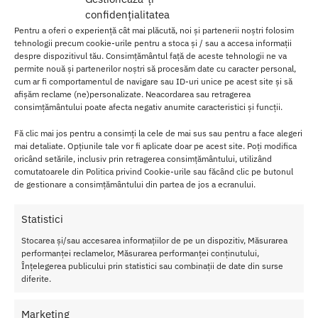
confidențialitatea
In cazul femeilor ce au alaptat, iar sanii sunt dezumflati si lasati,
Pentru a oferi o experiență cât mai plăcută, noi și partenerii noștri folosim
pompa stimuleaza cresterea tesutului mamar, lucru care se vede
tehnologii precum cookie-urile pentru a stoca și / sau a accesa informații
treptat.
despre dispozitivul tău. Consimțământul față de aceste tehnologii ne va
permite nouă și partenerilor noștri să procesăm date cu caracter personal,
Doar atasati cele doua cupe la nivelul sanilor, iar cu ajutorul
cum ar fi comportamentul de navigare sau ID-uri unice pe acest site și să
pompitei, realizati o suctiune, acest microvid creat va duce la
afișăm reclame (ne)personalizate. Neacordarea sau retragerea
expansiunea celulelor sanilor.
consimțământului poate afecta negativ anumite caracteristici și funcții.
Fă clic mai jos pentru a consimți la cele de mai sus sau pentru a face alegeri
Folositi Pompa Marire Sani Breast Pump Baile cu regularitate iar
mai detaliate. Opțiunile tale vor fi aplicate doar pe acest site. Poți modifica
sanii dumneavoastra vor fi oxigenati si umpluti cu sange, proces ce
oricând setările, inclusiv prin retragerea consimțământului, utilizând
duce la marirea permanenta a sanilor.
comutatoarele din Politica privind Cookie-urile sau făcând clic pe butonul
de gestionare a consimțământului din partea de jos a ecranului.
Aceasta pompa de la produce efecte doar dupa o utilizare
indelungata, asa ca e nevoie de perseverenta pentru a observa
Statistici
rezultate.
Stocarea și/sau accesarea informațiilor de pe un dispozitiv, Măsurarea
Caracteris
performanței reclamelor, Măsurarea performanței conținutului,
tici Pompa
Înțelegerea publicului prin statistici sau combinații de date din surse
diferite.
Marire
Sani
Breast
Marketing