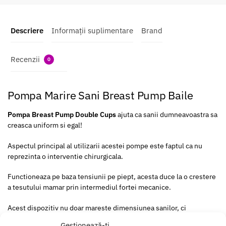
Descriere
Informații suplimentare
Brand
Recenzii
0
Pompa Marire Sani Breast Pump Baile
Pompa Breast Pump Double Cups
ajuta ca sanii dumneavoastra sa
creasca uniform si egal!
Aspectul principal al utilizarii acestei pompe este faptul ca nu
reprezinta o interventie chirurgicala.
Functioneaza pe baza tensiunii pe piept, acesta duce la o crestere
a tesutului mamar prin intermediul fortei mecanice.
Acest dispozitiv nu doar mareste dimensiunea sanilor, ci
imbunatateste forma sanilor pentru a avea un bust perfect.
Gestionează-ți