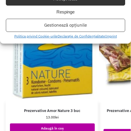
Respinge
Gestionează opțiunile
Politica privind Cookie-urile
Declarație de Confidențialitate
Imprint
Prezervative Amor Nature 3 buc
Prezervative
13.00
lei
Adaugă în coș