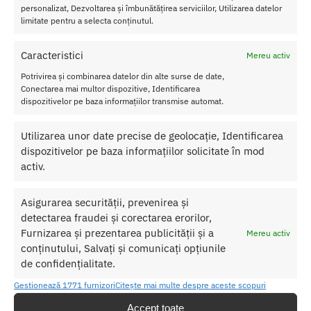
Material
: Latex
personalizat, Dezvoltarea și îmbunătățirea serviciilor, Utilizarea datelor
Testate dermatologic
limitate pentru a selecta conținutul.
Prezervative cu nervuri si puncte in relief
Caracteristici
Mereu activ
Precautii
Potrivirea și combinarea datelor din alte surse de date,
*Nerecomandat persoanelor alergice la latex.
Conectarea mai multor dispozitive, Identificarea
*Produs de unica folosinta.
dispozitivelor pe baza informațiilor transmise automat.
*A se pastra intr-un loc racoros, uscat si intunecat.
*Opriti utilizarea in caz de reactie alergica.
Utilizarea unor date precise de geolocație, Identificarea
*A nu se lasa la indemana copiilor.
dispozitivelor pe baza informațiilor solicitate în mod
activ.
SKU:
4019514502258
Asigurarea securității, prevenirea și
Categorii:
PREZERVATIVE
,
Prezervative cu striatii
detectarea fraudei și corectarea erorilor,
Etichete:
Amor
,
prezervative
Furnizarea și prezentarea publicității și a
Mereu activ
conținutului, Salvați și comunicați opțiunile
Produse similare
de confidențialitate.
Gestionează 1771 furnizori
Citește mai multe despre aceste scopuri
Accept toate