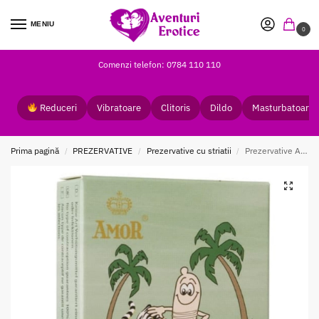
MENIU
0
Comenzi telefon: 0784 110 110
Reduceri
Vibratoare
Clitoris
Dildo
Masturbatoare
Prima pagină
PREZERVATIVE
Prezervative cu striatii
Prezervative Amor Wild Moments 3 Buc
/
/
/