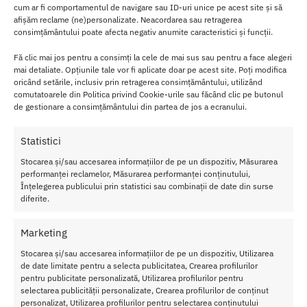
cum ar fi comportamentul de navigare sau ID-uri unice pe acest site și să
Material de inalta calitate pentru confort si protectie in timpul
afișăm reclame (ne)personalizate. Neacordarea sau retragerea
actului sexual.
consimțământului poate afecta negativ anumite caracteristici și funcții.
Experienta sexuala imbunatatita prin oferirea unei senzatii mai
intense si mai placute.
Fă clic mai jos pentru a consimți la cele de mai sus sau pentru a face alegeri
mai detaliate. Opțiunile tale vor fi aplicate doar pe acest site. Poți modifica
Mod de utilizare
oricând setările, inclusiv prin retragerea consimțământului, utilizând
comutatoarele din Politica privind Cookie-urile sau făcând clic pe butonul
de gestionare a consimțământului din partea de jos a ecranului.
Deschideti plicul cu atentie, intr-o singura parte si scoateti usor
prezervativul.
Statistici
Nu puneti prezervativul pe penis pana cand acesta nu este
Stocarea și/sau accesarea informațiilor de pe un dispozitiv, Măsurarea
complet erect!
performanței reclamelor, Măsurarea performanței conținutului,
Înțelegerea publicului prin statistici sau combinații de date din surse
Strangeti varful prezervativului cu degetul mare si cel aratator
diferite.
astfel incat sa nu ramana aer deloc in acel loc.
Marketing
Cu ajutorul celeilalte maini, rulati usor prezervativul de-a lungul
penisului, de la cap pana la baza.
Stocarea și/sau accesarea informațiilor de pe un dispozitiv, Utilizarea
de date limitate pentru a selecta publicitatea, Crearea profilurilor
Cantitate
: 3 bucati
pentru publicitate personalizată, Utilizarea profilurilor pentru
selectarea publicității personalizate, Crearea profilurilor de conținut
Diametru:
5.2 cm
personalizat, Utilizarea profilurilor pentru selectarea conținutului