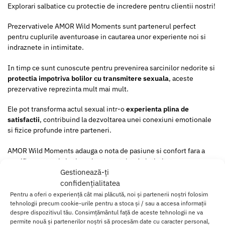
Explorari salbatice cu protectie de incredere pentru clientii nostri!
Prezervativele AMOR Wild Moments sunt partenerul perfect
pentru cuplurile aventuroase in cautarea unor experiente noi si
indraznete in intimitate.
In timp ce sunt cunoscute pentru prevenirea sarcinilor nedorite si
protectia impotriva bolilor cu transmitere sexuala
, aceste
prezervative reprezinta mult mai mult.
Ele pot transforma actul sexual intr-o
experienta plina de
satisfactii
, contribuind la dezvoltarea unei conexiuni emotionale
si fizice profunde intre parteneri.
AMOR Wild Moments adauga o nota de pasiune si confort fara a
sacrifica protectia in timpul momentelor de intimitate cu
partenerul sau partenera ta.
Gestionează-ți
confidențialitatea
Caracteristici si avantaje:
Pentru a oferi o experiență cât mai plăcută, noi și partenerii noștri folosim
tehnologii precum cookie-urile pentru a stoca și / sau a accesa informații
Protectie eficienta si sigura impotriva sarcinilor nedorite si
despre dispozitivul tău. Consimțământul față de aceste tehnologii ne va
permite nouă și partenerilor noștri să procesăm date cu caracter personal,
bolilor cu transmitere sexuala.