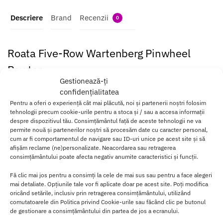
Descriere
Brand
Recenzii
0
Roata Five-Row Wartenberg Pinwheel
Pewter
Gestionează-ți
Five-Row Wartenberg Pinwheel Pewter este un
instrument de
confidențialitatea
stimulare senzoriala
extrem de versatil si captivant.
Pentru a oferi o experiență cât mai plăcută, noi și partenerii noștri folosim
tehnologii precum cookie-urile pentru a stoca și / sau a accesa informații
Cu cinci randuri distincte de pini fini, acest pinwheel ofera o
despre dispozitivul tău. Consimțământul față de aceste tehnologii ne va
experienta uimitoare de excitare a simturilor.
permite nouă și partenerilor noștri să procesăm date cu caracter personal,
cum ar fi comportamentul de navigare sau ID-uri unice pe acest site și să
afișăm reclame (ne)personalizate. Neacordarea sau retragerea
Fabricat dintr-un aliaj de staniu
de inalta calitate
, acest pinwheel
consimțământului poate afecta negativ anumite caracteristici și funcții.
este solid si durabil, oferind o senzatie
placuta si precisa
pe piele.
Fă clic mai jos pentru a consimți la cele de mai sus sau pentru a face alegeri
Cu fiecare miscare delicata, pini fini vor crea o
gama variata de
mai detaliate. Opțiunile tale vor fi aplicate doar pe acest site. Poți modifica
senzatii
de la furnicaturi subtile pana la explozii intense de
oricând setările, inclusiv prin retragerea consimțământului, utilizând
placere.
comutatoarele din Politica privind Cookie-urile sau făcând clic pe butonul
de gestionare a consimțământului din partea de jos a ecranului.
Initial conceputa ca un instrument medical, aceasta mulineta a