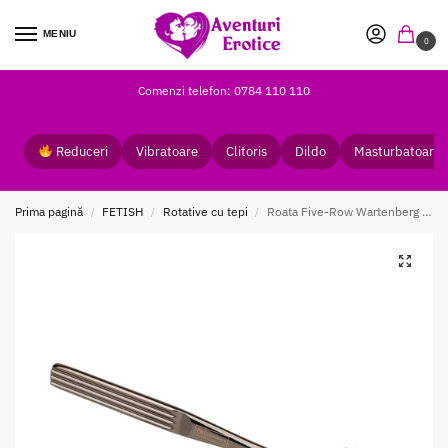
MENIU
0
Comenzi telefon: 0784 110 110
Reduceri
Vibratoare
Clitoris
Dildo
Masturbatoare
Prima pagină
FETISH
Rotative cu tepi
Roata Five-Row Wartenberg Pinwheel Pewter
/
/
/