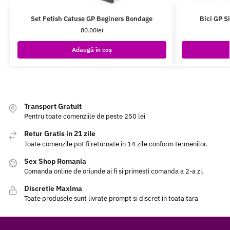
Set Fetish Catuse GP Beginers Bondage
Bici GP S
80.00
lei
Adaugă în coș
Transport Gratuit
Pentru toate comenziile de peste 250 lei
Retur Gratis in 21 zile
Toate comenzile pot fi returnate in 14 zile conform termenilor.
Sex Shop Romania
Comanda online de oriunde ai fi si primesti comanda a 2-a zi.
Discretie Maxima
Toate produsele sunt livrate prompt si discret in toata tara