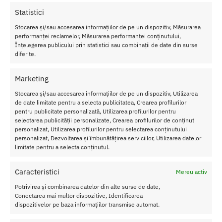
fost transformata intr-un element esential pentru entuziastii
Statistici
BDSM.
Stocarea și/sau accesarea informațiilor de pe un dispozitiv, Măsurarea
performanței reclamelor, Măsurarea performanței conținutului,
Caracteristici Roata Five-Row Wartenberg Pinwheel Pewter
Înțelegerea publicului prin statistici sau combinații de date din surse
Lungime
: 17.5 cm
diferite.
Material
: Metal
Culoare
: Fumuriu
Marketing
Rezistent la umezeala
Stocarea și/sau accesarea informațiilor de pe un dispozitiv, Utilizarea
de date limitate pentru a selecta publicitatea, Crearea profilurilor
Curatati produsul inainte si dupa fiecare utilizare cu apa calda si
pentru publicitate personalizată, Utilizarea profilurilor pentru
sapun.
selectarea publicității personalizate, Crearea profilurilor de conținut
personalizat, Utilizarea profilurilor pentru selectarea conținutului
Pentru o igienizare suplimentara puteti utiliza un toy cleaner.
personalizat, Dezvoltarea și îmbunătățirea serviciilor, Utilizarea datelor
limitate pentru a selecta conținutul.
Nu lasati produsul la indemana copiilor.
Caracteristici
Mereu activ
SKU:
4582558003598
Potrivirea și combinarea datelor din alte surse de date,
Conectarea mai multor dispozitive, Identificarea
Categorii:
FETISH
,
Rotative cu tepi
dispozitivelor pe baza informațiilor transmise automat.
Etichetă:
Pinwheel Pewter