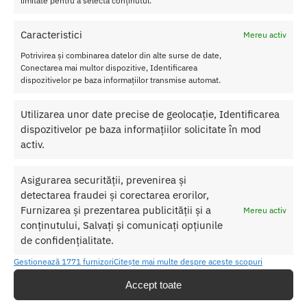
limitate pentru a selecta conținutul.
Nu lasati produsul la indemana copiilor.
Caracteristici
Mereu activ
Pentru o utilizare mai usoara utilizati un lubrifiant pe baza de apa.
Potrivirea și combinarea datelor din alte surse de date,
Conectarea mai multor dispozitive, Identificarea
Nu uitati sa curatati produsul inainte si dupa fiecare utilizare cu apa
dispozitivelor pe baza informațiilor transmise automat.
calda si sapun. Pentru o igienizare suplimentara puteti utiliza un
toycleaner.
Utilizarea unor date precise de geolocație, Identificarea
dispozitivelor pe baza informațiilor solicitate în mod
activ.
SKU:
5999560513547
Categorii:
BUTT PLUG
,
Set butt plug
Etichete:
set butt plug
,
Set Butt Plug Size S Black
Asigurarea securității, prevenirea și
detectarea fraudei și corectarea erorilor,
Furnizarea și prezentarea publicității și a
Mereu activ
Produse similare
conținutului, Salvați și comunicați opțiunile
de confidențialitate.
Gestionează 1771 furnizori
Citește mai multe despre aceste scopuri
Accept toate