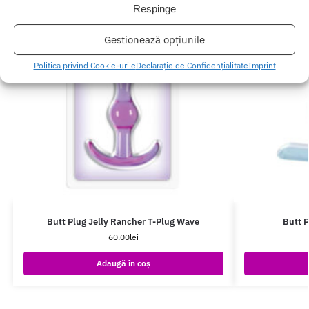
Respinge
Gestionează opțiunile
Politica privind Cookie-urile
Declarație de Confidențialitate
Imprint
Butt Plug Jelly Rancher T-Plug Wave
Butt P
60.00
lei
Adaugă în coș