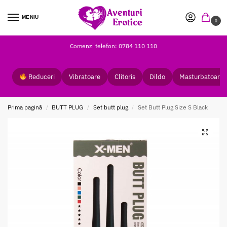
MENIU
0
Comenzi telefon: 0784 110 110
Reduceri
Vibratoare
Clitoris
Dildo
Masturbatoare
Prima pagină
BUTT PLUG
Set butt plug
Set Butt Plug Size S Black
/
/
/