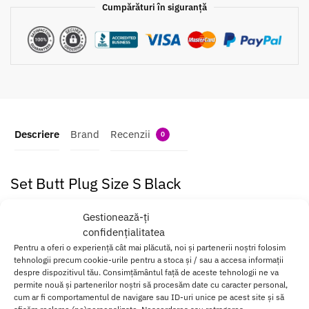
Cumpărături în siguranță
Descriere
Brand
Recenzii
0
Set Butt Plug Size S Black
Material flexibil, elastic, prietenos cu pielea, relaxant. Datorita
Gestionează-ți
formei sale conice, creste treptat în dimensiune.
confidențialitatea
Pentru a oferi o experiență cât mai plăcută, noi și partenerii noștri folosim
Unisex, recomandat atat barbatilor, cat si femeilor.
tehnologii precum cookie-urile pentru a stoca și / sau a accesa informații
despre dispozitivul tău. Consimțământul față de aceste tehnologii ne va
Alege sa iti satisfaci placerile anale cu acest
Set Butt Plug Size S
permite nouă și partenerilor noștri să procesăm date cu caracter personal,
Black.
cum ar fi comportamentul de navigare sau ID-uri unice pe acest site și să