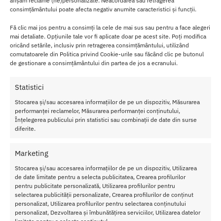
afișăm reclame (ne)personalizate. Neacordarea sau retragerea
Ventuza poate fi fixata pe o suprafata plana.
consimțământului poate afecta negativ anumite caracteristici și funcții.
Fă clic mai jos pentru a consimți la cele de mai sus sau pentru a face alegeri
Spe
mai detaliate. Opțiunile tale vor fi aplicate doar pe acest site. Poți modifica
cific
oricând setările, inclusiv prin retragerea consimțământului, utilizând
atii
comutatoarele din Politica privind Cookie-urile sau făcând clic pe butonul
de gestionare a consimțământului din partea de jos a ecranului.
Set
Butt
Statistici
Plug
Size
Stocarea și/sau accesarea informațiilor de pe un dispozitiv, Măsurarea
performanței reclamelor, Măsurarea performanței conținutului,
S
Înțelegerea publicului prin statistici sau combinații de date din surse
Blac
diferite.
k
Di
Marketing
a
Stocarea și/sau accesarea informațiilor de pe un dispozitiv, Utilizarea
m
de date limitate pentru a selecta publicitatea, Crearea profilurilor
et
pentru publicitate personalizată, Utilizarea profilurilor pentru
ru – 4cm
selectarea publicității personalizate, Crearea profilurilor de conținut
personalizat, Utilizarea profilurilor pentru selectarea conținutului
Lungime – 30cm
personalizat, Dezvoltarea și îmbunătățirea serviciilor, Utilizarea datelor
Material- silicon