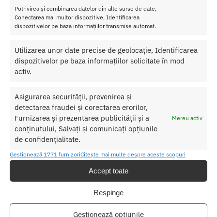
forma
Potrivirea și combinarea datelor din alte surse de date,
curbat
Conectarea mai multor dispozitive, Identificarea
a ergonomica si vibratii senzationale pentru o experienta intima de
dispozitivelor pe baza informațiilor transmise automat.
placere unica si inovatoare.
Utilizarea unor date precise de geolocație, Identificarea
Ascundeti discret acest stimulator pentru clitoris in palma si
bucurati-va de controlul total asupra vibratiilor indulgente si a
dispozitivelor pe baza informațiilor solicitate în mod
formei versatile perfecte.
activ.
Forma curbata ultra-neteda este acoperita cu un
silicon premium
Asigurarea securității, prevenirea și
cu doua butoane elegante.
detectarea fraudei și corectarea erorilor,
Furnizarea și prezentarea publicității și a
Mereu activ
Acest vibrator neted de matasos este dotat cu 7 functii de vibratie
conținutului, Salvați și comunicați opțiunile
si 5 viteze independente pentru fiecare functie.
de confidențialitate.
Stimularea perfecta facuta doar pentru tine.
Gestionează 1771 furnizori
Citește mai multe despre aceste scopuri
Nu lasati produsul la indemana copiilor.
Accept toate
Pentru o utilizare mai usoara utilizati un lubrifiant pe baza de apa.
Respinge
Nu uitati sa curatati produsul inainte si dupa fiecare utilizare cu apa
Gestionează opțiunile