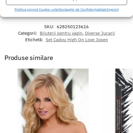
calda si sapun. Pentru o igienizare suplimentara puteti utiliza un
toycleaner.
Politica privind Cookie-urile
Declarație de Confidențialitate
Imprint
SKU:
628250123616
Categorii:
Bijuterii pentru vagin
,
Diverse Jucarii
Etichetă:
Set Cadou High On Love Jopen
Produse similare