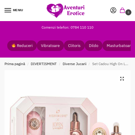
MENIU
0
Comenzi telefon: 0784 110 110
Reduceri
Vibratoare
Clitoris
Dildo
Masturbatoare
Prima pagină
DIVERTISMENT
Diverse Jucarii
Set Cadou High On Love Jopen
/
/
/