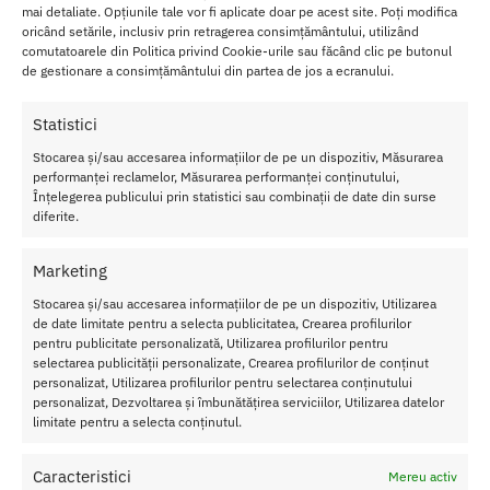
mai detaliate. Opțiunile tale vor fi aplicate doar pe acest site. Poți modifica
oricând setările, inclusiv prin retragerea consimțământului, utilizând
Folositi acest amestec emotionant pentru a va masa zona intima,
comutatoarele din Politica privind Cookie-urile sau făcând clic pe butonul
pentru a o
hidrata si pentru a ajuta la trezirea simturilor
care va
de gestionare a consimțământului din partea de jos a ecranului.
vor duce in teritorii neexplorate pline de pasiune.
Statistici
Despre Stimulatorul pentru Clitoris Jopen by Grace
Palm
Stocarea și/sau accesarea informațiilor de pe un dispozitiv, Măsurarea
performanței reclamelor, Măsurarea performanței conținutului,
Un
Înțelegerea publicului prin statistici sau combinații de date din surse
stimul
diferite.
ator
pentr
Marketing
u
Stocarea și/sau accesarea informațiilor de pe un dispozitiv, Utilizarea
clitori
de date limitate pentru a selecta publicitatea, Crearea profilurilor
s
cu
pentru publicitate personalizată, Utilizarea profilurilor pentru
ornam
selectarea publicității personalizate, Crearea profilurilor de conținut
ente
personalizat, Utilizarea profilurilor pentru selectarea conținutului
din
personalizat, Dezvoltarea și îmbunătățirea serviciilor, Utilizarea datelor
cristal
limitate pentru a selecta conținutul.
stralu
citor,
Caracteristici
Mereu activ