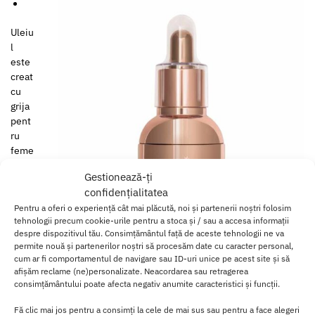
Uleiu
l
este
creat
cu
grija
pent
ru
feme
i in
Gestionează-ți
excl
confidențialitatea
usivi
Pentru a oferi o experiență cât mai plăcută, noi și partenerii noștri folosim
tate
tehnologii precum cookie-urile pentru a stoca și / sau a accesa informații
si
despre dispozitivul tău. Consimțământul față de aceste tehnologii ne va
apre
permite nouă și partenerilor noștri să procesăm date cu caracter personal,
ciat in mod special de
cupluri
, aceasta
fuziune senzuala
de uleiuri
cum ar fi comportamentul de navigare sau ID-uri unice pe acest site și să
naturale si ulei de seminte de canabis de calitate
premium
este
afișăm reclame (ne)personalizate. Neacordarea sau retragerea
conceputa pentru a revolutiona modul in care iubesti.
consimțământului poate afecta negativ anumite caracteristici și funcții.
Fă clic mai jos pentru a consimți la cele de mai sus sau pentru a face alegeri
Aprinzand o experienta intima mai intensa si mai profunda.