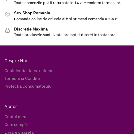
Toate comenzile pot fi returnate in 14 zile conform termenilor.
Sex Shop Romania
Comanda online de oriunde ai fi si primesti comanda a 2-a zi.
Discretie Maxima
Toate produsele sunt livrate prompt si discret in toata tara
Despre Noi
Confidentialitatea datelor
Termeni si Conditii
Protectia Consumatorului
Ajutor
Contul meu
Cum cumpăr
Livrare discretă