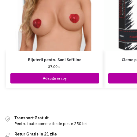
Bijuterii pentru Sani Softline
Cleme p
37.00
lei
Adaugă în coș
Transport Gratuit
Pentru toate comenziile de peste 250 lei
Retur Gratis in 21 zile