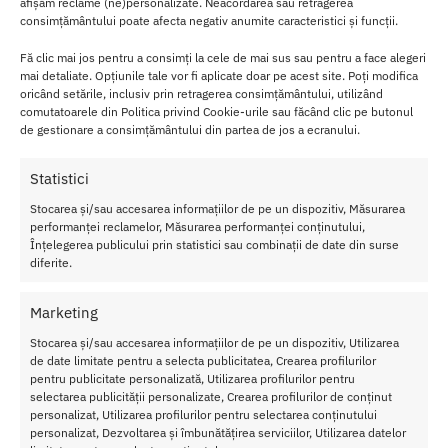
afișăm reclame (ne)personalizate. Neacordarea sau retragerea
consimțământului poate afecta negativ anumite caracteristici și funcții.
Culoarea neagra le confera un aspect
elegant si discret
, iar
Fă clic mai jos pentru a consimți la cele de mai sus sau pentru a face alegeri
ventuza rezistenta la apa permite utilizarea lor in diverse medii si
mai detaliate. Opțiunile tale vor fi aplicate doar pe acest site. Poți modifica
pozitii.
oricând setările, inclusiv prin retragerea consimțământului, utilizând
comutatoarele din Politica privind Cookie-urile sau făcând clic pe butonul
Fie ca esti incepator sau avansat in utilizarea dilatatoarelor anale,
de gestionare a consimțământului din partea de jos a ecranului.
acest kit este perfect
pentru a-ti imbunatati experienta si
confortul.
Statistici
Poti folosi dilatatoarele cu orice tip de lubrifiant, asigurand o
Stocarea și/sau accesarea informațiilor de pe un dispozitiv, Măsurarea
insertie lina si placuta.
performanței reclamelor, Măsurarea performanței conținutului,
Înțelegerea publicului prin statistici sau combinații de date din surse
diferite.
Nu mai astepta! Profita acum de beneficiile acestui kit de
dilatatoare anale si imbunatateste-ti experienta intima.
Marketing
Caracteristici Set Dopuri Anale Renegade Dilator Kit Black
Stocarea și/sau accesarea informațiilor de pe un dispozitiv, Utilizarea
Diametru
: 1.8 – 2 -2.5 – 3 – 4 cm
de date limitate pentru a selecta publicitatea, Crearea profilurilor
Lungime
: 9.4 – 10.7 – 11.9 – 13 – 14.3 cm
pentru publicitate personalizată, Utilizarea profilurilor pentru
Material
: Silicone
selectarea publicității personalizate, Crearea profilurilor de conținut
personalizat, Utilizarea profilurilor pentru selectarea conținutului
Culoare
: Negru
personalizat, Dezvoltarea și îmbunătățirea serviciilor, Utilizarea datelor
Rezistent la apa