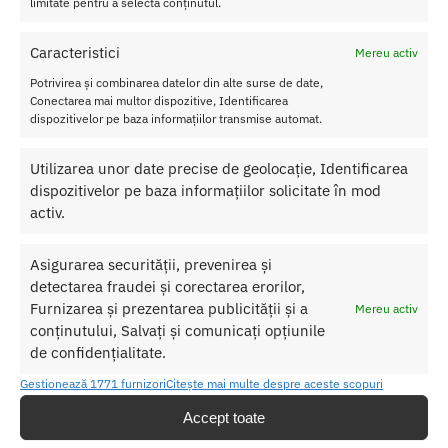
limitate pentru a selecta conținutul.
Nu lasati produsul la indemana copiilor.
Caracteristici
Mereu activ
Pentru o utilizare mai usoara utilizati un lubrifiant pe baza de apa.
Potrivirea și combinarea datelor din alte surse de date,
Conectarea mai multor dispozitive, Identificarea
Nu uitati sa curatati produsul inainte si dupa fiecare utilizare cu apa
dispozitivelor pe baza informațiilor transmise automat.
calda si sapun.
Utilizarea unor date precise de geolocație, Identificarea
Pentru o igienizare suplimentara puteti utiliza un toycleaner.
dispozitivelor pe baza informațiilor solicitate în mod
activ.
SKU:
657447108389
Categorii:
BUTT PLUG
,
Set butt plug
Asigurarea securității, prevenirea și
Etichetă:
Set Dopuri Anale
detectarea fraudei și corectarea erorilor,
Furnizarea și prezentarea publicității și a
Mereu activ
conținutului, Salvați și comunicați opțiunile
Produse similare
de confidențialitate.
Gestionează 1771 furnizori
Citește mai multe despre aceste scopuri
Accept toate