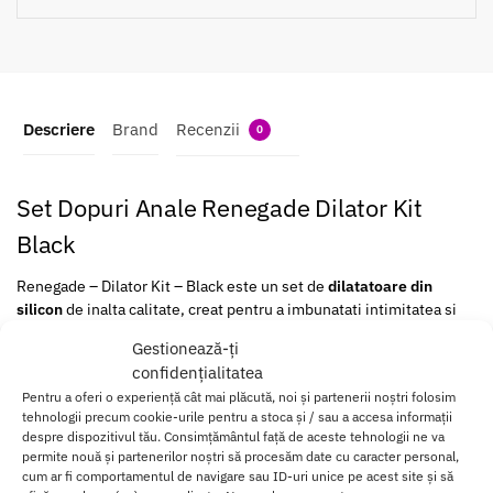
Descriere
Brand
Recenzii
0
Set Dopuri Anale Renegade Dilator Kit
Black
Renegade – Dilator Kit – Black este un set de
dilatatoare din
silicon
de inalta calitate, creat pentru a imbunatati intimitatea si
sanatatea sexuala.
Gestionează-ți
confidențialitatea
Acest kit contine
5 dilatatoare de dimensiuni variate
, cu diametre
Pentru a oferi o experiență cât mai plăcută, noi și partenerii noștri folosim
intre 1.8 si 4 cm si lungimi intre 9.4 si 14.3 cm, permitandu-ti sa
tehnologii precum cookie-urile pentru a stoca și / sau a accesa informații
alegi dimensiunea care se potriveste cel mai bine nevoilor tale.
despre dispozitivul tău. Consimțământul față de aceste tehnologii ne va
permite nouă și partenerilor noștri să procesăm date cu caracter personal,
Confectionate din silicon pliabil premium, aceste dilatatoare sunt
cum ar fi comportamentul de navigare sau ID-uri unice pe acest site și să
confortabile si sigure
pentru corp.