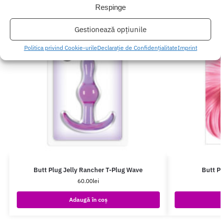
Respinge
Gestionează opțiunile
Politica privind Cookie-urile
Declarație de Confidențialitate
Imprint
Butt Plug Jelly Rancher T-Plug Wave
Butt P
60.00
lei
Adaugă în coș