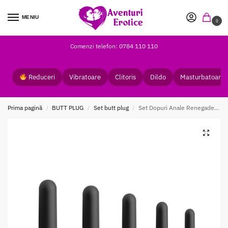
MENIU
0
Comenzi telefon: 0784 110 110
Reduceri
Vibratoare
Clitoris
Dildo
Masturbatoare
Prima pagină
BUTT PLUG
Set butt plug
Set Dopuri Anale Renegade Dilator Kit Black
/
/
/