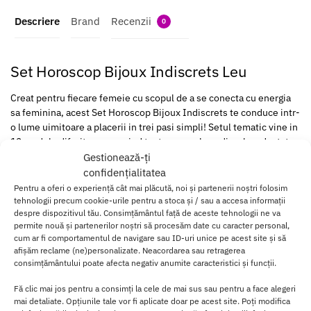
Descriere
Brand
Recenzii
0
Set Horoscop Bijoux Indiscrets Leu
Creat pentru fiecare femeie cu scopul de a se conecta cu energia
sa feminina, acest Set Horoscop Bijoux Indiscrets te conduce intr-
o lume uimitoare a placerii in trei pasi simpli! Setul tematic vine in
12 modele diferite, ce cuprind toate semnele zodiacale, adaptate
elementului zodiei dumneavoastra, conducandu-va astfel intr-o
Gestionează-ți
calatorie personalizata de placere!
confidențialitatea
Simte mai mult!
Pentru a oferi o experiență cât mai plăcută, noi și partenerii noștri folosim
tehnologii precum cookie-urile pentru a stoca și / sau a accesa informații
Set Horoscop Bijoux Indiscrets Leu
: Piatra Carneol este
despre dispozitivul tău. Consimțământul față de aceste tehnologii ne va
permite nouă și partenerilor noștri să procesăm date cu caracter personal,
talismanul leilor! Activeaza fluxul de forta vitala, de energii
cum ar fi comportamentul de navigare sau ID-uri unice pe acest site și să
sexuale si creative, este un sustinator puternic pentru cei ce vor
afișăm reclame (ne)personalizate. Neacordarea sau retragerea
sa-si recladeasca pasiunea. Balsamul cu ghimbir condimentat este
consimțământului poate afecta negativ anumite caracteristici și funcții.
asociat cu elementul leilor – Focul, oferind energie si eliminand
tensiunea.
Fă clic mai jos pentru a consimți la cele de mai sus sau pentru a face alegeri
mai detaliate. Opțiunile tale vor fi aplicate doar pe acest site. Poți modifica