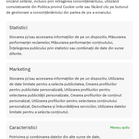
Set
oricând setările, inclusiv prin retragerea consimțământului, utilizând
comutatoarele din Politica privind Cookie-urile sau făcând clic pe butonul
Horosco
de gestionare a consimțământului din partea de jos a ecranului.
p Bijoux
Indiscre
Statistici
ts Leu
contine:
Stocarea și/sau accesarea informațiilor de pe un dispozitiv, Măsurarea
performanței reclamelor, Măsurarea performanței conținutului,
– Un
Înțelegerea publicului prin statistici sau combinații de date din surse
vibrator
diferite.
pentru
deget,
Marketing
creat din
Stocarea și/sau accesarea informațiilor de pe un dispozitiv, Utilizarea
silicon
de date limitate pentru a selecta publicitatea, Crearea profilurilor
medicin
pentru publicitate personalizată, Utilizarea profilurilor pentru
al,
selectarea publicității personalizate, Crearea profilurilor de conținut
prevazut cu 10 moduri de vibratie.
personalizat, Utilizarea profilurilor pentru selectarea conținutului
– Un balsam cu ghimbir condimentat pentru clitoris cu efect de
personalizat, Dezvoltarea și îmbunătățirea serviciilor, Utilizarea datelor
incalzire ce se armonizeaza perfect cu elementul dumneavoastra
limitate pentru a selecta conținutul.
astral, mareste placerea si libidoul feminin.
– Un colier cu o piatra pretioasa aferenta semnului dumneavoastra
Caracteristici
Mereu activ
zodiacal: Piatra Carneol.
Potrivirea și combinarea datelor din alte surse de date,