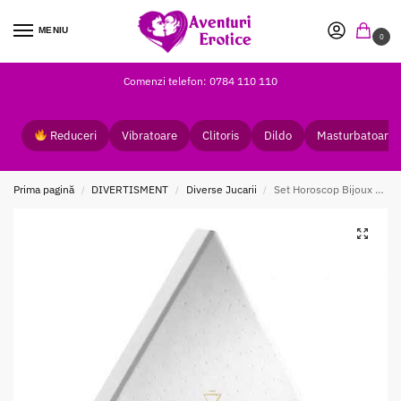
MENIU
0
Comenzi telefon: 0784 110 110
Reduceri
Vibratoare
Clitoris
Dildo
Masturbatoare
Prima pagină
DIVERTISMENT
Diverse Jucarii
Set Horoscop Bijoux Indiscrets Leu
/
/
/