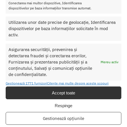
Conectarea mai multor dispozitive, Identificarea
dispozitivelor pe baza informațiilor transmise automat.
SKU:
8436562012243
Categorii:
Bijuterii pentru sani
,
Diverse Jucarii
Utilizarea unor date precise de geolocație, Identificarea
Etichetă:
Set Horoscop Bijoux Indiscrets Leu
dispozitivelor pe baza informațiilor solicitate în mod
activ.
Produse similare
Asigurarea securității, prevenirea și
detectarea fraudei și corectarea erorilor,
Furnizarea și prezentarea publicității și a
Mereu activ
conținutului, Salvați și comunicați opțiunile
de confidențialitate.
Gestionează 1771 furnizori
Citește mai multe despre aceste scopuri
Accept toate
Respinge
Gestionează opțiunile