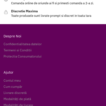
Comanda online de oriunde ai fi si primesti comanda a 2-a zi.
Discretie Maxima
Toate produsele sunt livrate prompt si discret in toata tara
Despre Noi
Confidentialitatea datelor
Termeni si Conditii
Protectia Consumatorului
Ajutor
Contul meu
Cum cumpăr
Livrare discretă
Modalități de plată
Modalități de livrare