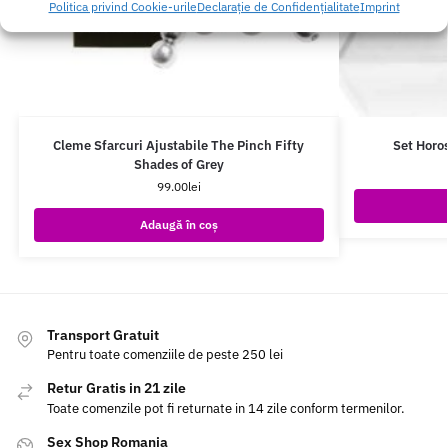
Politica privind Cookie-urile
Declarație de Confidențialitate
Imprint
Cleme Sfarcuri Ajustabile The Pinch Fifty
Set Horo
Shades of Grey
99.00
lei
Adaugă în coș
Transport Gratuit
Pentru toate comenziile de peste 250 lei
Retur Gratis in 21 zile
Toate comenzile pot fi returnate in 14 zile conform termenilor.
Sex Shop Romania