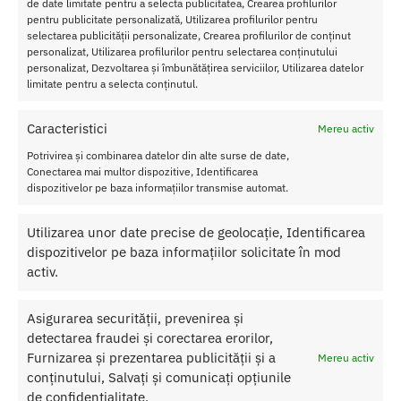
de date limitate pentru a selecta publicitatea, Crearea profilurilor
Dimensiuni
pentru publicitate personalizată, Utilizarea profilurilor pentru
selectarea publicității personalizate, Crearea profilurilor de conținut
Set Lenjerie 3 Piese Obsessive – Tanga Decupat Sutien cu Sarma si
personalizat, Utilizarea profilurilor pentru selectarea conținutului
Guler, este o piesa esentiala de lenjerie seducatoare.
personalizat, Dezvoltarea și îmbunătățirea serviciilor, Utilizarea datelor
limitate pentru a selecta conținutul.
Piese Incluse:
Sutien cu Sarma, Portjartier (fara ciorapi), Tanga
Snur Decupat.
Caracteristici
Mereu activ
Functii Cheie:
Tanga Decupat, Sutien cu Sarma, Guler Ajustabil,
Dantela Transparenta, Barete Decorative.
Potrivirea și combinarea datelor din alte surse de date,
Materiale:
Poliamida, Elastan, Poliester (Dantela Barete).
Conectarea mai multor dispozitive, Identificarea
Culoare
: Alb Transparent.
dispozitivelor pe baza informațiilor transmise automat.
Setul de Lenjerie Obsessive Premisis este invitatia ta de a te
Utilizarea unor date precise de geolocație, Identificarea
simti o zeita a seductiei si a accesului total. Adauga aceasta
dispozitivelor pe baza informațiilor solicitate în mod
piesa de elita in colectia ta si transforma orice moment intr-o
activ.
dovada de rafinament si pasiune.
Asigurarea securității, prevenirea și
detectarea fraudei și corectarea erorilor,
SKU:
5901688265994
Furnizarea și prezentarea publicității și a
Categorii:
LENJERIE FEMEI
,
Costume si Seturi
Mereu activ
conținutului, Salvați și comunicați opțiunile
Etichetă:
Set Lenjerie 3 Piese Obsessive - Tanga Decupat
de confidențialitate.
Sutien cu Sarma si Guler