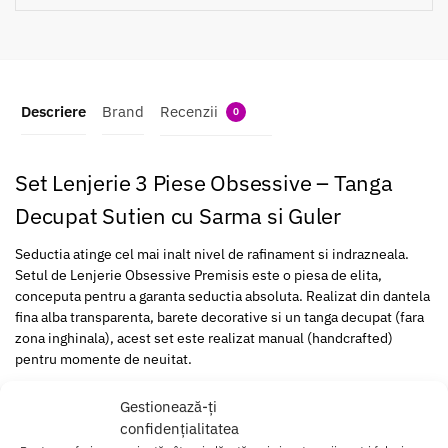
Descriere
Brand
Recenzii
0
Set Lenjerie 3 Piese Obsessive – Tanga
Decupat Sutien cu Sarma si Guler
Seductia atinge cel mai inalt nivel de rafinament si indrazneala.
Setul de Lenjerie Obsessive Premisis este o piesa de elita,
conceputa pentru a garanta seductia absoluta. Realizat din dantela
fina alba transparenta, barete decorative si un tanga decupat (fara
zona inghinala), acest set este realizat manual (handcrafted)
pentru momente de neuitat.
Gestionează-ți
Set Lenjerie 3 Piese Obsessive
: Seductie
confidențialitatea
Maxima, Design Elaborat si Confort