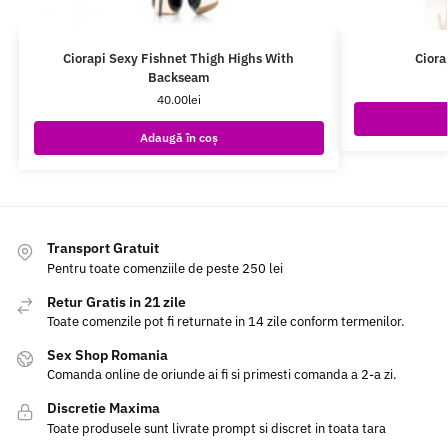
Ciorapi Sexy Fishnet Thigh Highs With
Ciora
Backseam
40.00
lei
Adaugă în coș
Transport Gratuit
Pentru toate comenziile de peste 250 lei
Retur Gratis in 21 zile
Toate comenzile pot fi returnate in 14 zile conform termenilor.
Sex Shop Romania
Comanda online de oriunde ai fi si primesti comanda a 2-a zi.
Discretie Maxima
Toate produsele sunt livrate prompt si discret in toata tara