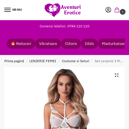
MENIU
0
Comenzi telefon: 0784 110 110
Reduceri
Vibratoare
Clitoris
Dildo
Masturbatoare
Prima pagină
LENJERIE FEMEI
Costume si Seturi
Set Lenjerie 3 Piese Obsessive – Tanga Decupat Sutien cu Sarma si Guler
/
/
/