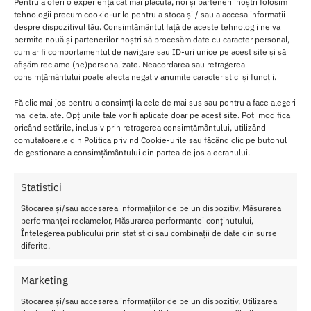
Pentru a oferi o experiență cât mai plăcută, noi și partenerii noștri folosim
tehnologii precum cookie-urile pentru a stoca și / sau a accesa informații
Set Lenjerie 3 Piese Obsessive – Tanga Decupat Sutien cu Sarma si
despre dispozitivul tău. Consimțământul față de aceste tehnologii ne va
permite nouă și partenerilor noștri să procesăm date cu caracter personal,
Guler, este creat pentru a expune seducator pielea si a oferi o
cum ar fi comportamentul de navigare sau ID-uri unice pe acest site și să
potrivire perfecta, adaugand elemente seducatoare elegante.
afișăm reclame (ne)personalizate. Neacordarea sau retragerea
consimțământului poate afecta negativ anumite caracteristici și funcții.
Seductie Cu Decupaj:
Setul include un tanga snur decupat, care
ofera acces direct si un aspect extrem de provocator, completat
Fă clic mai jos pentru a consimți la cele de mai sus sau pentru a face alegeri
de un stil cu inele si barete.
mai detaliate. Opțiunile tale vor fi aplicate doar pe acest site. Poți modifica
Design Elaborat si Ajustabil
: Sutienul are sarma si bretele
oricând setările, inclusiv prin retragerea consimțământului, utilizând
comutatoarele din Politica privind Cookie-urile sau făcând clic pe butonul
decorative peste cupe. Inclusiv gulerul (banda gat) din barete,
de gestionare a consimțământului din partea de jos a ecranului.
care se conecteaza la portjartier, este complet reglabil si se
inchide cu sistem de carlige.
Dantela Fina si Barete
: Setul este confectionat din dantela
Statistici
alba transparenta cu detalii senzuale si barete elastice
Stocarea și/sau accesarea informațiilor de pe un dispozitiv, Măsurarea
decorative, care creeaza un efect vizual pe corp, fiind moale si
performanței reclamelor, Măsurarea performanței conținutului,
elastic pentru un confort maxim.
Înțelegerea publicului prin statistici sau combinații de date din surse
Calitate de Lux:
Setul este un produs Obsessive de inalta
diferite.
calitate, realizat manual, fiind moale si elastic (poliamida,
elastan) pentru o potrivire foarte confortabila.
Marketing
Stocarea și/sau accesarea informațiilor de pe un dispozitiv, Utilizarea
Set Lenjerie 3 Piese Obsessive
: Functii, Materiale si