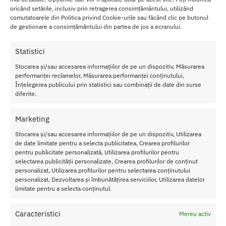
oricând setările, inclusiv prin retragerea consimțământului, utilizând
Cara
comutatoarele din Politica privind Cookie-urile sau făcând clic pe butonul
cteri
de gestionare a consimțământului din partea de jos a ecranului.
stici
Statistici
Set
Lenje
Stocarea și/sau accesarea informațiilor de pe un dispozitiv, Măsurarea
rie
performanței reclamelor, Măsurarea performanței conținutului,
Înțelegerea publicului prin statistici sau combinații de date din surse
Baci
diferite.
3pc
Quee
Marketing
n
Stocarea și/sau accesarea informațiilor de pe un dispozitiv, Utilizarea
Size
de date limitate pentru a selecta publicitatea, Crearea profilurilor
Princi
pentru publicitate personalizată, Utilizarea profilurilor pentru
selectarea publicității personalizate, Crearea profilurilor de conținut
palele
personalizat, Utilizarea profilurilor pentru selectarea conținutului
calitati ale lenjeriei sexy sunt urmatoarele:
personalizat, Dezvoltarea și îmbunătățirea serviciilor, Utilizarea datelor
limitate pentru a selecta conținutul.
Spalare manuala
Nu inalbiti sau calcati
Caracteristici
Mereu activ
90% nailon, 10% spandex
Ciorapii nu sunt inclusi