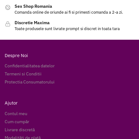
Sex Shop Romania
Comanda online de oriunde ai fi si primesti comanda a 2-a zi.
Discretie Maxima
Toate produsele sunt livrate prompt si discret in toata tara
Despre Noi
Confidentialitatea datelor
Termeni si Conditii
Protectia Consumatorului
Ajutor
Contul meu
Cum cumpăr
Livrare discretă
Modalități de plată