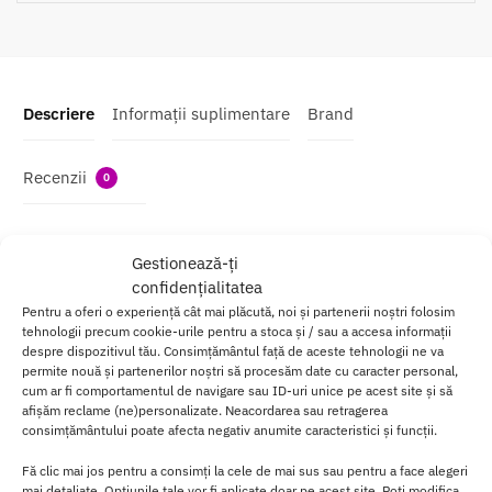
Descriere
Informații suplimentare
Brand
Recenzii
0
Set Lenjerie Baci 3pc Queen Size
Gestionează-ți
confidențialitatea
Din dantela din negru romantic poate fi purtat sub tinuta ta
Pentru a oferi o experiență cât mai plăcută, noi și partenerii noștri folosim
preferata sau ca tinuta pentru o seara speciala.
tehnologii precum cookie-urile pentru a stoca și / sau a accesa informații
despre dispozitivul tău. Consimțământul față de aceste tehnologii ne va
Imprimeul moale din dantelă florala adauga farmec sutienului cu
permite nouă și partenerilor noștri să procesăm date cu caracter personal,
jumatate de ceasca, cu bretele reglabile si inchizatori pentru carlig
cum ar fi comportamentul de navigare sau ID-uri unice pe acest site și să
si ochi in spatele sutienului si a cincherului.
afișăm reclame (ne)personalizate. Neacordarea sau retragerea
consimțământului poate afecta negativ anumite caracteristici și funcții.
Chilotii inclusi ofera laturi din dantela si un panou transparent in
Fă clic mai jos pentru a consimți la cele de mai sus sau pentru a face alegeri
fata.
mai detaliate. Opțiunile tale vor fi aplicate doar pe acest site. Poți modifica