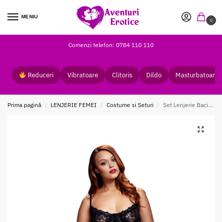
MENIU
0
Comenzi telefon: 0784 110 110
Reduceri
Vibratoare
Clitoris
Dildo
Masturbatoare
Prima pagină
LENJERIE FEMEI
Costume si Seturi
Set Lenjerie Baci 3pc Queen Size
/
/
/