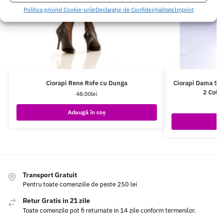
Politica privind Cookie-urile
Declarație de Confidențialitate
Imprint
Ciorapi Rene Rofe cu Dunga
Ciorapi Dama Se
2 Co
48.00
lei
Adaugă în coș
Transport Gratuit
Pentru toate comenziile de peste 250 lei
Retur Gratis in 21 zile
Toate comenzile pot fi returnate in 14 zile conform termenilor.