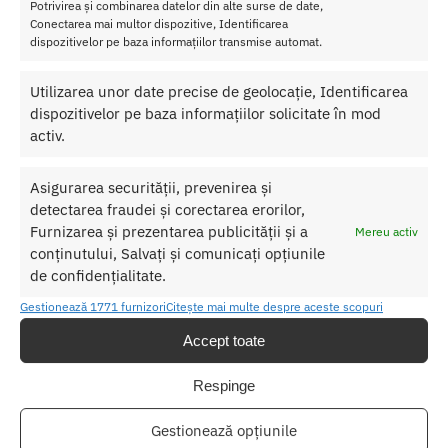
Potrivirea și combinarea datelor din alte surse de date,
Conectarea mai multor dispozitive, Identificarea
dispozitivelor pe baza informațiilor transmise automat.
SKU:
4890808171073
Categorii:
LENJERIE FEMEI
,
Costume si Seturi
Utilizarea unor date precise de geolocație, Identificarea
Etichetă:
Set Lenjerie Baci 3pc Queen Size
dispozitivelor pe baza informațiilor solicitate în mod
activ.
Produse similare
Asigurarea securității, prevenirea și
detectarea fraudei și corectarea erorilor,
Furnizarea și prezentarea publicității și a
Mereu activ
conținutului, Salvați și comunicați opțiunile
de confidențialitate.
Gestionează 1771 furnizori
Citește mai multe despre aceste scopuri
Accept toate
Respinge
Gestionează opțiunile