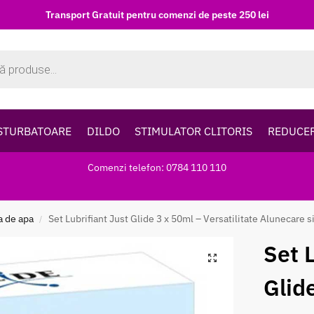
Transport Gratuit pentru comenzi de peste 250 lei
STURBATOARE
DILDO
STIMULATOR CLITORIS
REDUCE
Comenzi telefon: 0784 110 110
a de apa
Set Lubrifiant Just Glide 3 x 50ml – Versatilitate Alunecare s
/
Set 
Glid