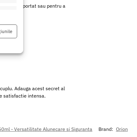
ru a fi transportat sau pentru a
eu activ
iunile
eu activ
n cuplu. Adauga acest secret al
e satisfactie intensa.
 50ml - Versatilitate Alunecare si Siguranta
Brand:
Orion