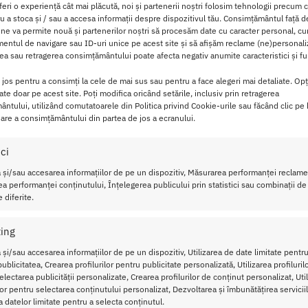
feri o experiență cât mai plăcută, noi și partenerii noștri folosim tehnologii precum 
ntr-o experienta de confort absolut si alunecare de inalta cali
ru a stoca și / sau a accesa informații despre dispozitivul tău. Consimțământul față 
us de elita, conceput pentru a acoperi toate nevoile din cuplu: v
 ne va permite nouă și partenerilor noștri să procesăm date cu caracter personal, cum
ntul de navigare sau ID-uri unice pe acest site și să afișăm reclame (ne)personali
 naturale si a specializarii pe tipuri de uz, garanteaza o experie
a sau retragerea consimțământului poate afecta negativ anumite caracteristici și fun
i jos pentru a consimți la cele de mai sus sau pentru a face alegeri mai detaliate. Opț
cate doar pe acest site. Poți modifica oricând setările, inclusiv prin retragerea
Glide 3 x 50ml: Versatilitate, Alunecare Spe
ntului, utilizând comutatoarele din Politica privind Cookie-urile sau făcând clic pe
are a consimțământului din partea de jos a ecranului.
ici
50ml – Versatilitate Alunecare si Siguranta, este ideal pentru 
 și/sau accesarea informațiilor de pe un dispozitiv, Măsurarea performanței reclamel
lubrifiere optima pentru fiecare tip de joc.
a performanței conținutului, Înțelegerea publicului prin statistici sau combinații de
 diferite.
i)
: Setul ofera o solutie specializata pentru fiecare nevoie: Jus
ust Glide Anal (Lubrifiant pentru sex anal) si Just Glide Toy Lu
ing
 și/sau accesarea informațiilor de pe un dispozitiv, Utilizarea de date limitate pentru
 varianta asigura o alunecare excelenta, cu formula anala fii
ublicitatea, Crearea profilurilor pentru publicitate personalizată, Utilizarea profiluril
impul penetrarii anale.
lectarea publicității personalizate, Crearea profilurilor de conținut personalizat, Uti
guranta:
Lubrifiantii sunt pe baza de apa, au o formula natural
ilor pentru selectarea conținutului personalizat, Dezvoltarea și îmbunătățirea serviciil
a datelor limitate pentru a selecta conținutul.
i cu toate jucariile din silicon, asigurand o utilizare fara griji.