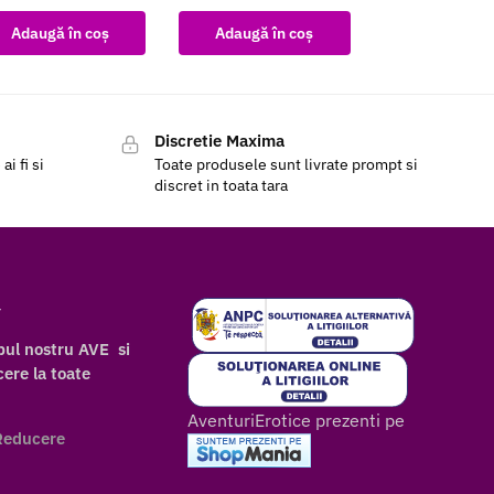
Adaugă în coș
Adaugă în coș
Discretie Maxima
i fi si
Toate produsele sunt livrate prompt si
discret in toata tara
r
bul nostru AVE si
ere la toate
AventuriErotice prezenti pe
Reducere