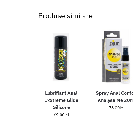
Produse similare
Lubrifiant Anal
Spray Anal Confo
Exxtreme Glide
Analyse Me 20
Silicone
78.00
lei
69.00
lei