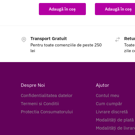
Adaugă în coș
Adaugă în coș
Transport Gratuit
Retur
Pentru toate comenziile de peste 250
Toate
lei
zile 
Despre Noi
Ajutor
Confidentialitatea datelor
Contul meu
Termeni si Conditii
Cum cumpăr
Protectia Consumatorului
Livrare discretă
Modalități de plată
Modalități de livrar