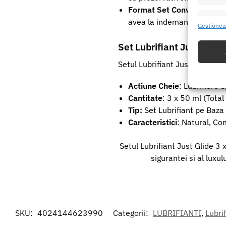
Format Set Convenabil
: S
Caracte
avea la indemana varianta
Gestionea
Potrivir
Set Lubrifiant Just Glide
dispozit
Setul Lubrifiant Just Glide est
Utiliz
baza in
Actiune Cheie
: Lubrifiere 
Cantitate
: 3 x 50 ml (Total
Asigur
Tip:
Set Lubrifiant pe Baza 
erorilo
Caracteristici
: Natural, Com
Salvați
Setul Lubrifiant Just Glide 3 
sigurantei si al luxu
SKU:
4024144623990
Categorii:
LUBRIFIANTI
,
Lubri