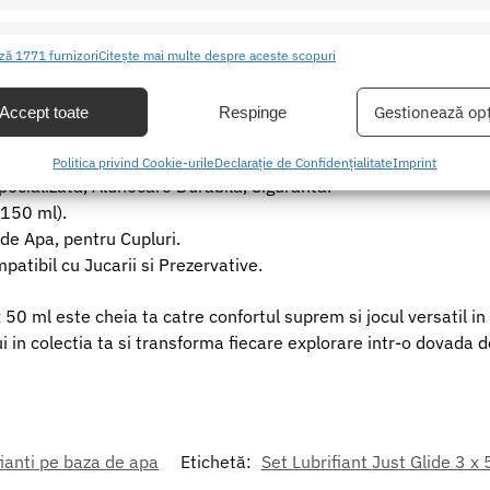
etul include 3 sticle de 50 ml (Total 150 ml), fiind perfect pent
ristici
 ideala pentru orice moment.
Mer
ză 1771 furnizori
Citește mai multe despre aceste scopuri
ea și combinarea datelor din alte surse de date, Conectarea mai multor
 3 x 50ml: Functii, Materiale si Dimensiuni
ive, Identificarea dispozitivelor pe baza informațiilor transmise automat.
Gestionează opț
Accept toate
Respinge
e un produs de inalta calitate, esential pentru cupluri.
area unor date precise de geolocație, Identificarea dispozitivelor pe
Politica privind Cookie-urile
Declarație de Confidențialitate
Imprint
formațiilor solicitate în mod activ.
Specializata, Alunecare Durabila, Siguranta.
 150 ml).
area securității, prevenirea și detectarea fraudei și corectarea
de Apa, pentru Cupluri.
r, Furnizarea și prezentarea publicității și a conținutului,
Mer
patibil cu Jucarii si Prezervative.
 și comunicați opțiunile de confidențialitate.
x 50 ml este cheia ta catre confortul suprem si jocul versatil i
lui in colectia ta si transforma fiecare explorare intr-o dovada d
fianti pe baza de apa
Etichetă:
Set Lubrifiant Just Glide 3 x