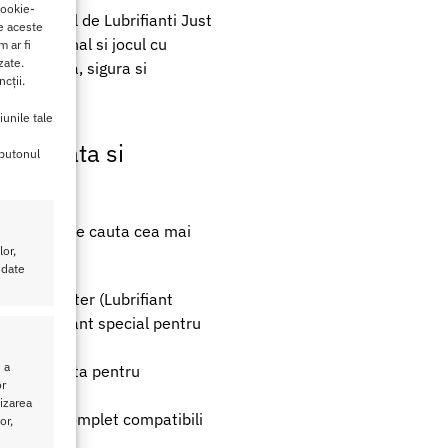
cookie-
tate. Setul de Lubrifianti Just
de aceste
aginal, anal si jocul cu
 ar fi
zate.
nta placuta, sigura si
cții.
iunile tale
cializata si
 butonul
cuplurile care cauta cea mai
or,
 date
t Glide Water (Lubrifiant
be (Lubrifiant special pentru
 a
nd optimizata pentru
or
lizarea
a si sunt complet compatibili
or,