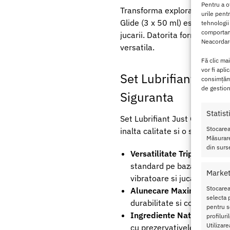
Pentru a o
Transforma explorarea intima i
urile pent
Glide (3 x 50 ml) este un prod
tehnologii
comportame
jucarii. Datorita formulei sale
Neacordare
versatila.
Fă clic ma
vor fi apli
Set Lubrifiant Just 
consimțămâ
de gestion
Siguranta
Statist
Set Lubrifiant Just Glide 3 x 
Stocarea
inalta calitate si o solutie de 
Măsurare
din surse
Versatilitate Tripla (3 Tipur
standard pe baza de apa), J
Market
vibratoare si jucarii).
Stocarea
Alunecare Maxima:
Fiecare
selecta p
durabilitate si confort in t
pentru se
Ingrediente Naturale si Si
profilur
Utilizare
cu prezervativele din latex s