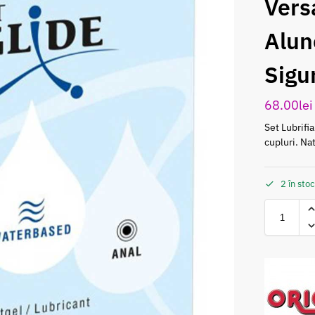
Versa
Alun
Sigu
68.00
lei
Set Lubrifi
cupluri. Na
2 în sto