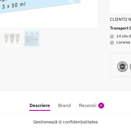
CLIENTII 
Transport 
14 zile d
Livrarea
Descriere
Brand
Recenzii
0
Gestionează-ți confidențialitatea
Glide 3 x 50ml – Versatilitate Alunecare si