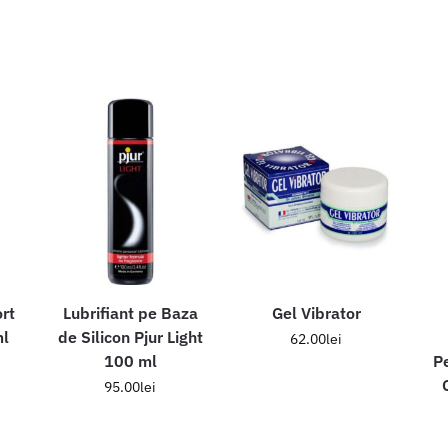
rt
Lubrifiant pe Baza
Gel Vibrator
ml
de Silicon Pjur Light
62.00
lei
100 ml
P
95.00
lei