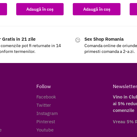
Adaugă în coș
Adaugă în coș
 Gratis in 21 zile
Sex Shop Romania
 comenzile pot fi returnate in 14
Comanda online de oriunde a
conform termenilor.
primesti comanda a 2-a zi.
Follow
Newslette
Facebook
Vino in Clu
ai 5% reduc
Twitter
comenzile
Instagram
Pinterest
Vreau 5% 
e
Youtube