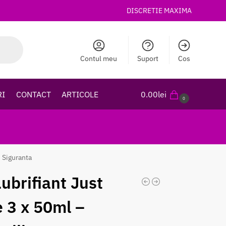
DISCRETIE MAXIMA
Contul meu
Suport
Cos
RI
CONTACT
ARTICOLE
0.00
lei
0
i Siguranta
Lubrifiant Just
e 3 x 50ml –