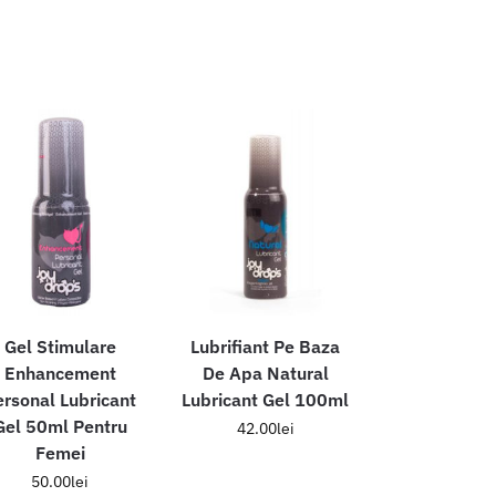
Gel Stimulare
Lubrifiant Pe Baza
Enhancement
De Apa Natural
ersonal Lubricant
Lubricant Gel 100ml
Gel 50ml Pentru
42.00
lei
Femei
50.00
lei