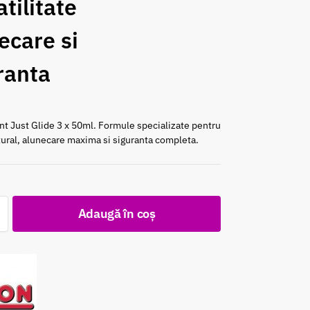
tilitate
ecare si
ranta
ant Just Glide 3 x 50ml. Formule specializate pentru
tural, alunecare maxima si siguranta completa.
c
Adaugă în coș