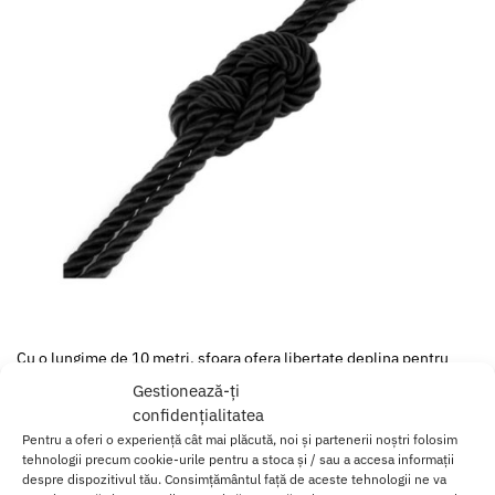
Cu o lungime de 10 metri, sfoara ofera libertate deplina pentru
legaturi simple sau modele complexe, fie ca e vorba de imobilizari
Gestionează-ți
clasice sau tehnici inspirate din shibari. Materialul din poliester
confidențialitatea
rezistent pastreaza forma nodurilor fara a strange excesiv,
Pentru a oferi o experiență cât mai plăcută, noi și partenerii noștri folosim
echilibrand perfect controlul cu confortul.
tehnologii precum cookie-urile pentru a stoca și / sau a accesa informații
despre dispozitivul tău. Consimțământul față de aceste tehnologii ne va