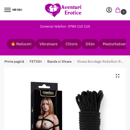
MENIU
0
Comenzi telefon: 0784 110 110
Reduceri
Vibratoare
Clitoris
Dildo
Masturbatoare
Prima pagină
FETISH
Banda si Sfoara
Sfoara Bondage Rebellion Reign Ebony Silk
/
/
/