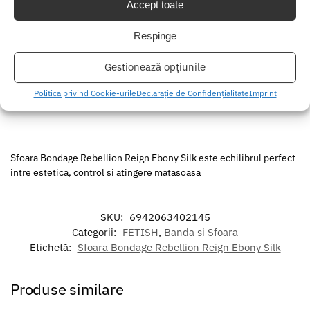
Accept toate
Respinge
Gestionează opțiunile
Politica privind Cookie-urile
Declarație de Confidențialitate
Imprint
Sfoara Bondage Rebellion Reign Ebony Silk este echilibrul perfect
intre estetica, control si atingere matasoasa
SKU:
6942063402145
Categorii:
FETISH
,
Banda si Sfoara
Etichetă:
Sfoara Bondage Rebellion Reign Ebony Silk
Produse similare