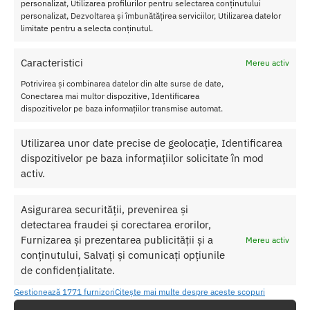
personalizat, Utilizarea profilurilor pentru selectarea conținutului
personalizat, Dezvoltarea și îmbunătățirea serviciilor, Utilizarea datelor
Caracteristici Sfoara Bondage Rebellion Reign Ebony
limitate pentru a selecta conținutul.
Silk
Material matasos din poliester, placut la atingere si rezistent
Caracteristici
Mereu activ
Lungime: 1000 cm, ideala pentru legaturi complexe sau
Potrivirea și combinarea datelor din alte surse de date,
imobilizari largi
Conectarea mai multor dispozitive, Identificarea
Suprafata neteda, care nu irita pielea si aluneca usor
dispozitivelor pe baza informațiilor transmise automat.
Culoare neagra eleganta, cu aspect rafinat
Potrivita pentru bondage, shibari si scenarii de control senzual
Utilizarea unor date precise de geolocație, Identificarea
Se pastreaza usor si poate fi refolosita de multiple ori
dispozitivelor pe baza informațiilor solicitate în mod
activ.
Asigurarea securității, prevenirea și
detectarea fraudei și corectarea erorilor,
Furnizarea și prezentarea publicității și a
Mereu activ
conținutului, Salvați și comunicați opțiunile
de confidențialitate.
Gestionează 1771 furnizori
Citește mai multe despre aceste scopuri