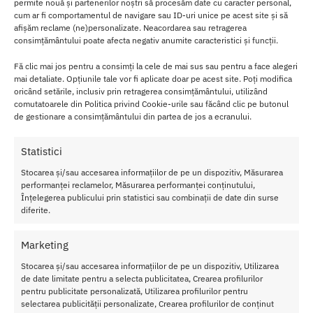
Culoarea neagra si aspectul elegant transforma fiecare sesiune
permite nouă și partenerilor noștri să procesăm date cu caracter personal,
intr-un joc vizual captivant. Rebellion Reign Ebony Silk nu e doar o
cum ar fi comportamentul de navigare sau ID-uri unice pe acest site și să
afișăm reclame (ne)personalizate. Neacordarea sau retragerea
sfoara – e un instrument de explorare intima, creat pentru cupluri
consimțământului poate afecta negativ anumite caracteristici și funcții.
care vor sa combine estetica, senzualitatea si siguranta.
Fă clic mai jos pentru a consimți la cele de mai sus sau pentru a face alegeri
Cum se foloseste Sfoara Bondage
mai detaliate. Opțiunile tale vor fi aplicate doar pe acest site. Poți modifica
oricând setările, inclusiv prin retragerea consimțământului, utilizând
Rebellion Reign Ebony Silk
comutatoarele din Politica privind Cookie-urile sau făcând clic pe butonul
de gestionare a consimțământului din partea de jos a ecranului.
Alege zona corpului pe care doresti sa o explorezi – incheieturi,
glezne, bust sau bazin – si incepe cu legaturi simple. Datorita
Statistici
texturii netede, sfoara se infasoara usor si ramane placuta la
Stocarea și/sau accesarea informațiilor de pe un dispozitiv, Măsurarea
contact chiar si in timpul miscarii.
performanței reclamelor, Măsurarea performanței conținutului,
Înțelegerea publicului prin statistici sau combinații de date din surse
Lungimea generoasa permite creativitate: de la noduri functionale
diferite.
pana la modele decorative. Poate fi folosita atat pentru scenarii
rapide, cat si pentru sesiuni elaborate, unde forma si tensiunea
Marketing
joaca un rol esential in dinamica dominare-supunere.
Stocarea și/sau accesarea informațiilor de pe un dispozitiv, Utilizarea
Dupa utilizare, ruleaza sfoara si depoziteaz-o intr-un loc uscat. Se
de date limitate pentru a selecta publicitatea, Crearea profilurilor
pentru publicitate personalizată, Utilizarea profilurilor pentru
poate curata manual cu apa calduta si detergent bland, fara a
selectarea publicității personalizate, Crearea profilurilor de conținut
compromite finisajul matasos.