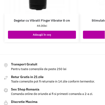
Degetar cu Vibratii Finger Vibrator 8 cm
Stimulato
44.00
lei
Adaugă în coș
Transport Gratuit
Pentru toate comenziile de peste 250 lei
Retur Gratis in 21 zile
Toate comenzile pot fi returnate in 14 zile conform termenilor.
Sex Shop Romania
Comanda online de oriunde ai fi si primesti comanda a 2-a zi.
Discretie Maxima