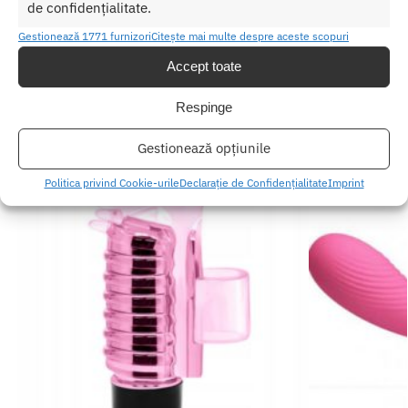
Categorii:
Stimulatoare clitoris cu vibratii
,
STIMULATOARE
de confidențialitate.
CLITORIS
Gestionează 1771 furnizori
Citește mai multe despre aceste scopuri
Accept toate
Produse similare
Respinge
Gestionează opțiunile
Politica privind Cookie-urile
Declarație de Confidențialitate
Imprint