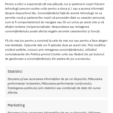
Pentru a oferi o experiență cât mai plăcută, noi și partenerii noștri folosim
Cu 10 functii de vibratii
distincte si alte 10 moduri de tapotare,
tehnologii precum cookie-urile pentru a stoca și / sau a accesa informații
fiecare ajustabil individual, puteti atinge nivelul optim de
despre dispozitivul tău. Consimțământul față de aceste tehnologii ne va
satisfactie.
permite nouă și partenerilor noștri să procesăm date cu caracter personal,
cum ar fi comportamentul de navigare sau ID-uri unice pe acest site și să
Forma rotunjita a stimulatorului
faciliteaza manevrarea acestuia
,
afișăm reclame (ne)personalizate. Neacordarea sau retragerea
consimțământului poate afecta negativ anumite caracteristici și funcții.
putand fi tinut confortabil in mana sau fixat cu usurinta in jurul unui
deget.
Fă clic mai jos pentru a consimți la cele de mai sus sau pentru a face alegeri
mai detaliate. Opțiunile tale vor fi aplicate doar pe acest site. Poți modifica
Varful neted din silicon al stimulatorului imita senzatia unei
oricând setările, inclusiv prin retragerea consimțământului, utilizând
atingeri delicate,
oferind o tapotare usoara si ritmica
, contribuind
comutatoarele din Politica privind Cookie-urile sau făcând clic pe butonul
astfel la o experienta de utilizare extrem de placuta.
de gestionare a consimțământului din partea de jos a ecranului.
Controlul intuitiv permite activarea rapida si navigarea usoara a
Statistici
stimulatorului catre zonele dorite, asigurand o stimulare eficienta
si discreta.
Stocarea și/sau accesarea informațiilor de pe un dispozitiv, Măsurarea
performanței reclamelor, Măsurarea performanței conținutului,
Înțelegerea publicului prin statistici sau combinații de date din surse
Experimentand cele 20 de functii disponibile, intre vibratii si
diferite.
tapotare, veti descoperi combinatia perfecta care sa se
potriveasca preferintelor dvs. personale.
Marketing
Experimentati un nou nivel de confort si personalizare cu acest
Stocarea și/sau accesarea informațiilor de pe un dispozitiv, Utilizarea