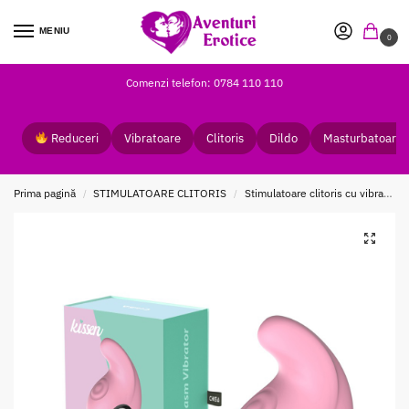
MENIU
0
Comenzi telefon: 0784 110 110
Reduceri
Vibratoare
Clitoris
Dildo
Masturbatoare
Prima pagină
STIMULATOARE CLITORIS
Stimulatoare clitoris cu vibratii
/
/