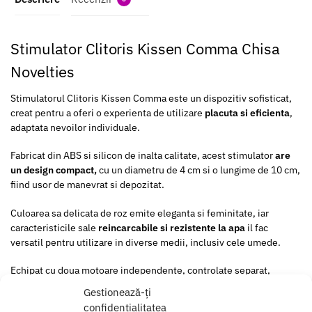
Stimulator Clitoris Kissen Comma Chisa
Novelties
Stimulatorul Clitoris Kissen Comma este un dispozitiv sofisticat,
creat pentru a oferi o experienta de utilizare
placuta si eficienta
,
adaptata nevoilor individuale.
Fabricat din ABS si silicon de inalta calitate, acest stimulator
are
un design compact,
cu un diametru de 4 cm si o lungime de 10 cm,
fiind usor de manevrat si depozitat.
Culoarea sa delicata de roz emite eleganta si feminitate, iar
caracteristicile sale
reincarcabile si rezistente la apa
il fac
versatil pentru utilizare in diverse medii, inclusiv cele umede.
Echipat cu doua motoare independente, controlate separat,
Kissen Comma ofera utilizatorilor posibilitatea de a personaliza
Gestionează-ți
experienta in detaliu.
confidențialitatea