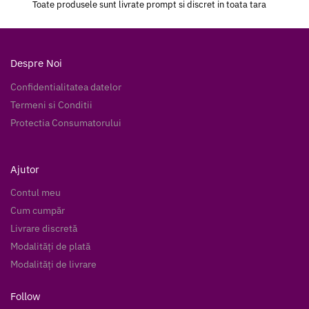
Toate produsele sunt livrate prompt si discret in toata tara
Despre Noi
Confidentialitatea datelor
Termeni si Conditii
Protectia Consumatorului
Ajutor
Contul meu
Cum cumpăr
Livrare discretă
Modalități de plată
Modalități de livrare
Follow