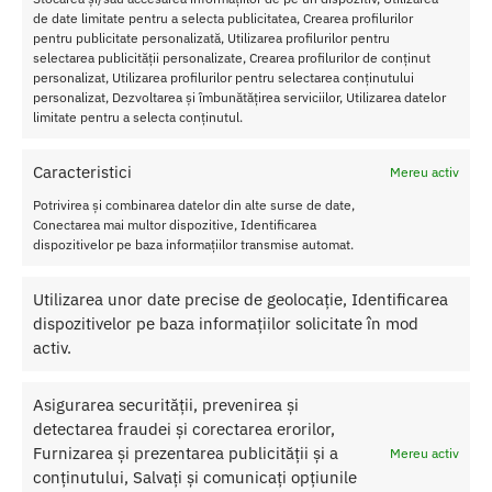
stimulator de top.
de date limitate pentru a selecta publicitatea, Crearea profilurilor
pentru publicitate personalizată, Utilizarea profilurilor pentru
Caracteristici Stimulator Clitoris Kissen Comma Chisa Novelties
selectarea publicității personalizate, Crearea profilurilor de conținut
personalizat, Utilizarea profilurilor pentru selectarea conținutului
Lungime
: 10 cm
personalizat, Dezvoltarea și îmbunătățirea serviciilor, Utilizarea datelor
Diametru
: 4 cm
limitate pentru a selecta conținutul.
Material
: Silicon / ABS
Culoare
: Roz
Caracteristici
Mereu activ
Alimentare
: Reincarcabil
Rezistent la apa
Potrivirea și combinarea datelor din alte surse de date,
Conectarea mai multor dispozitive, Identificarea
Nu lasati produsul la indemana copiilor.
dispozitivelor pe baza informațiilor transmise automat.
Pentru o utilizare mai usoara utilizati un lubrifiant pe baza de apa.
Utilizarea unor date precise de geolocație, Identificarea
dispozitivelor pe baza informațiilor solicitate în mod
Nu uitati sa curatati produsul inainte si dupa fiecare utilizare cu apa
activ.
calda si sapun.
Pentru o igienizare suplimentara puteti utiliza un toycleaner.
Asigurarea securității, prevenirea și
detectarea fraudei și corectarea erorilor,
Furnizarea și prezentarea publicității și a
Mereu activ
SKU:
759746356253
conținutului, Salvați și comunicați opțiunile