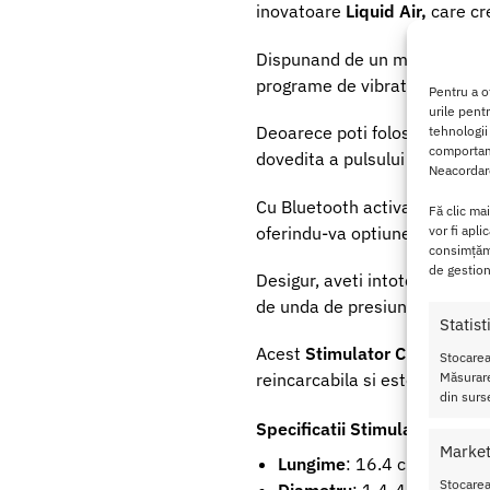
inovatoare
Liquid Air,
care cr
Dispunand de un motor silenti
programe de vibratii.
Pentru a o
urile pent
Deoarece poti folosi ambele par
tehnologii
comportame
dovedita a pulsului de aer sau 
Neacordare
Cu Bluetooth activat, aplicat
Fă clic ma
oferindu-va optiunea de a ave
vor fi apli
consimțămâ
de gestion
Desigur, aveti intotdeauna opt
de unda de presiune si 12 de 
Statist
Acest
Stimulator Clitoris Sati
Stocarea
Măsurare
reincarcabila si este rezisten
din surse
Specificatii Stimulator Clitor
Market
Lungime
: 16.4 cm
Stocarea