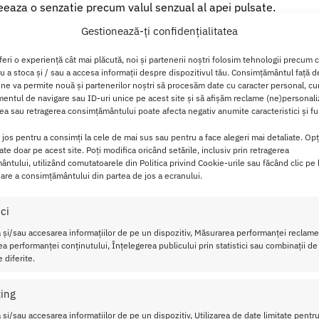
eeaza o senzatie precum valul senzual al apei pulsate.
Gestionează-ți confidențialitatea
os si un cap din silicon moale, puteti alege intre 11 programe
feri o experiență cât mai plăcută, noi și partenerii noștri folosim tehnologii precum 
ru a stoca și / sau a accesa informații despre dispozitivul tău. Consimțământul față 
ti ale vibratorului, ai de ales: capul puternic care iti stimulea
 ne va permite nouă și partenerilor noștri să procesăm date cu caracter personal, cum
ntul de navigare sau ID-uri unice pe acest site și să afișăm reclame (ne)personali
tija inserabila care te stimuleaza vaginal cu vibratii puternice
a sau retragerea consimțământului poate afecta negativ anumite caracteristici și fun
ia Pro2Gen 3 Connect se asociaza cu aplicatia noastra premiata
i jos pentru a consimți la cele de mai sus sau pentru a face alegeri mai detaliate. Opț
a control complet asupra motorului puternic si de a va person
cate doar pe acest site. Poți modifica oricând setările, inclusiv prin retragerea
ntului, utilizând comutatoarele din Politica privind Cookie-urile sau făcând clic pe
are a consimțământului din partea de jos a ecranului.
iunea de a utiliza fara aplicatie si de a controla prin butoanel
programe de vibratii.
ici
sfyer Pro 2 Generation 3 Liquid Air
este fabricata din silicon s
 și/sau accesarea informațiilor de pe un dispozitiv, Măsurarea performanței reclamel
a performanței conținutului, Înțelegerea publicului prin statistici sau combinații de
ta la apa IPX7.
 diferite.
is Satisfyer Pro 2 Generation 3 Liquid Air
ing
 și/sau accesarea informațiilor de pe un dispozitiv, Utilizarea de date limitate pentru