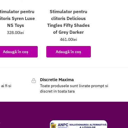
timulator pentru
Stimulator pentru
litoris Syren Luxe
clitoris Delicious
NS Toys
Tingles Fifty Shades
of Grey Darker
328.00
lei
461.00
lei
Adaugă în coș
Adaugă în coș
Discretie Maxima
i fi si
Toate produsele sunt livrate prompt si
discret in toata tara
r