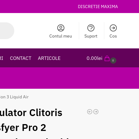
DISCRETIE MAXIMA
Contul meu
Suport
Cos
RI
CONTACT
ARTICOLE
0.00
lei
0
ion 3 Liquid Air
lator Clitoris
sfyer Pro 2