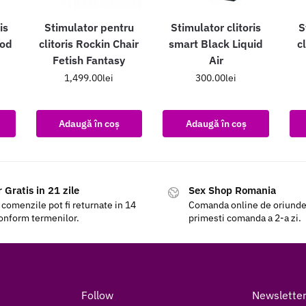
is
Stimulator pentru
Stimulator clitoris
S
Bod
clitoris Rockin Chair
smart Black Liquid
c
Fetish Fantasy
Air
1,499.00
lei
300.00
lei
Adaugă în coș
Adaugă în coș
 Gratis in 21 zile
Sex Shop Romania
 comenzile pot fi returnate in 14
Comanda online de oriunde a
conform termenilor.
primesti comanda a 2-a zi.
Follow
Newslette