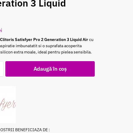
ration 3 Liquid
ei
Clitoris Satisfyer Pro 2 Generation 3 Liquid Air
cu
aspiratie imbunatatit si o suprafata acoperita
silicon extra moale, ideal pentru pielea sensibila.
Adaugă în coș
NOSTRII BENEFICIAZA DE :