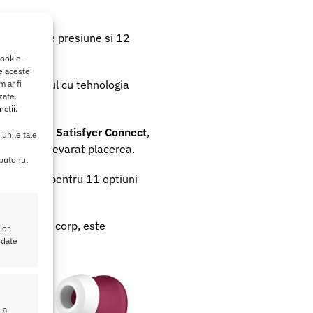
 de unde de presiune si 12
cookie-
de aceste
za clitorisul cu tehnologia
 ar fi
zate.
.
cții.
, gratuita,
Satisfyer Connect
,
iunile tale
aliza cu adevarat placerea.
 butonul
e panoului pentru 11 optiuni
igur pentru corp, este
or,
 date
 a