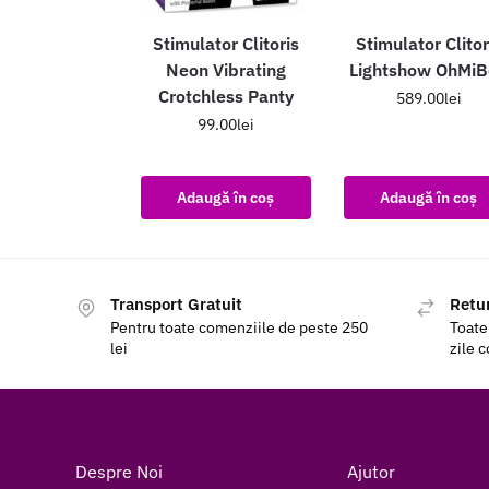
Stimulator Clitoris
Stimulator Clitor
Neon Vibrating
Lightshow OhMi
Crotchless Panty
589.00
lei
99.00
lei
Adaugă în coș
Adaugă în coș
Transport Gratuit
Retur
Pentru toate comenziile de peste 250
Toate
lei
zile 
Despre Noi
Ajutor