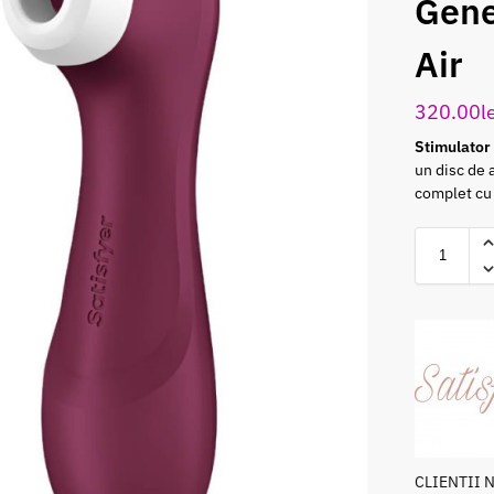
Gene
Air
320.00
l
Stimulator 
un disc de 
complet cu 
CLIENTII 