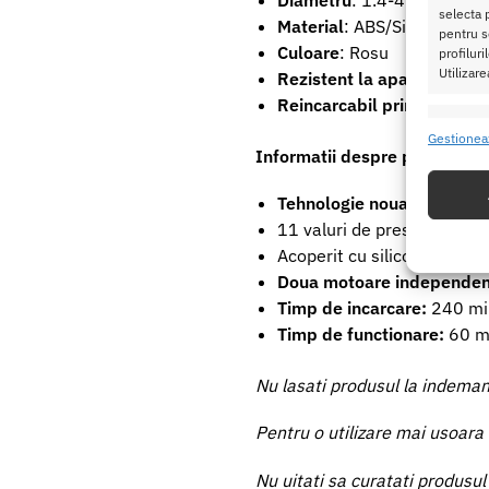
Diametru
: 1.4-4.5 cm
selecta p
Material
: ABS/Silicon
pentru se
Culoare
: Rosu
profilur
Utilizare
Rezistent la apa
Reincarcabil prin USB
Caracte
Gestionea
Informatii despre produs
Potrivir
dispozit
Tehnologie noua:
Tehnologi
11 valuri de presiune a aer
Utiliz
Acoperit cu silicon catifela
baza in
Doua motoare independen
Timp de incarcare:
240 mi
Asigur
Timp de functionare:
60 m
erorilo
Salvați
Nu lasati produsul la indemana
Pentru o utilizare mai usoara 
Nu uitati sa curatati produsul