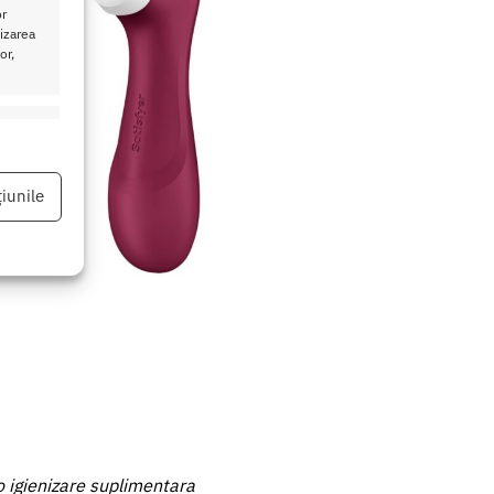
or
lizarea
or,
eu activ
iunile
eu activ
 o igienizare suplimentara