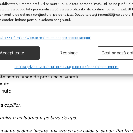
ublicitatea, Crearea profilurilor pentru publicitate personalizată, Utilizarea profiluril
lectarea publicității personalizate, Crearea profilurilor de conținut personalizat, Uti
ilor pentru selectarea conținutului personalizat, Dezvoltarea și îmbunătățirea serviciil
a datelor limitate pentru a selecta conținutul.
ristici
Mer
ză 1771 furnizori
Citește mai multe despre aceste scopuri
ea și combinarea datelor din alte surse de date, Conectarea mai multor
ive, Identificarea dispozitivelor pe baza informațiilor transmise automat.
Gestionează opț
Accept toate
Respinge
e Liquid Air
ului + 12 moduri de vibratie
area unor date precise de geolocație, Identificarea dispozitivelor pe
Politica privind Cookie-urile
Declarație de Confidențialitate
Imprint
t, delicat cu pielea
formațiilor solicitate în mod activ.
te
pentru unde de presiune si vibratii
nute
area securității, prevenirea și detectarea fraudei și corectarea
inute
r, Furnizarea și prezentarea publicității și a conținutului,
Mer
 și comunicați opțiunile de confidențialitate.
 copiilor.
utilizati un lubrifiant pe baza de apa.
 inainte si dupa fiecare utilizare cu apa calda si sapun. Pentru