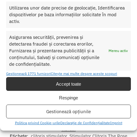
oar
Utilizarea unor date precise de geolocație, Identificarea
e:
Roz
dispozitivelor pe baza informațiilor solicitate în mod
Mat
activ.
eri
al:
Silicon
Asigurarea securității, prevenirea și
Alimentare
: Reincarcabil prin USB
detectarea fraudei și corectarea erorilor,
Furnizarea și prezentarea publicității și a
Mereu activ
Nu lasati produsul la indemana copiilor.
conținutului, Salvați și comunicați opțiunile
de confidențialitate.
Pentru o utilizare mai usoara utilizati un lubrifiant pe baza de apa.
Gestionează 1771 furnizori
Citește mai multe despre aceste scopuri
Nu uitati sa curatati produsul inainte si dupa fiecare utilizare cu apa
calda si sapun.
Accept toate
Pentru o igienizare suplimentara puteti utiliza un toycleaner.
Respinge
Gestionează opțiunile
SKU:
657447104329
Categorii:
STIMULATOARE CLITORIS
,
Stimulatoare clitoris cu
Politica privind Cookie-urile
Declarație de Confidențialitate
Imprint
vibratii
Etichete:
clitoris stimulator
,
Stimulator Clitoris The Rose