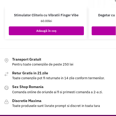
Stimulator Clitoris cu Vibratii Finger Vibe
Degetar cu 
60.00
lei
Adaugă în coș
Transport Gratuit
Pentru toate comenziile de peste 250 lei
Retur Gratis in 21 zile
Toate comenzile pot fi returnate in 14 zile conform termenilor.
Sex Shop Romania
Comanda online de oriunde ai fi si primesti comanda a 2-a zi.
Discretie Maxima
Toate produsele sunt livrate prompt si discret in toata tara