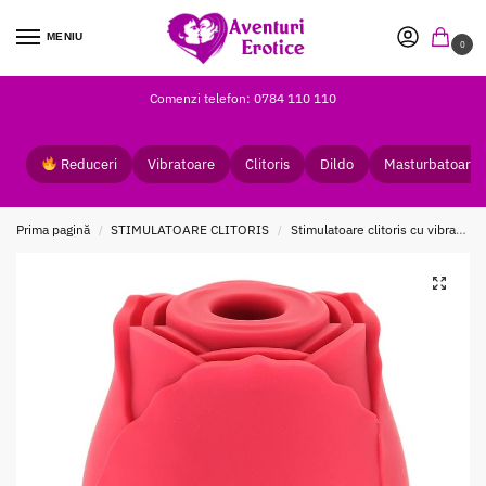
MENIU
0
Comenzi telefon: 0784 110 110
Reduceri
Vibratoare
Clitoris
Dildo
Masturbatoare
Prima pagină
STIMULATOARE CLITORIS
Stimulatoare clitoris cu vibratii
/
/