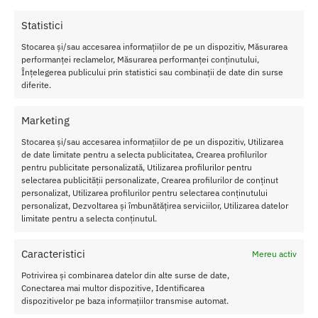
sapun sau un lichid/spum pentru ingrijirea jucariilor.
Statistici
Aceasta jucarie este compatibila cu orice lubrifiant favorit pe baza
de apa, dar va rugam sa evitati contactul cu lubrifiantii din silicon si
Stocarea și/sau accesarea informațiilor de pe un dispozitiv, Măsurarea
performanței reclamelor, Măsurarea performanței conținutului,
alte jucarii/produse din silicon.
Înțelegerea publicului prin statistici sau combinații de date din surse
diferite.
The Rose este rezistent la stropire, dar nu este complet
impermeabil, asa ca va rugam sa-l pastrati pe uscat.
Marketing
Caracteristici Stimulator Clitoris The Rose:
Stocarea și/sau accesarea informațiilor de pe un dispozitiv, Utilizarea
de date limitate pentru a selecta publicitatea, Crearea profilurilor
Dia
pentru publicitate personalizată, Utilizarea profilurilor pentru
me
selectarea publicității personalizate, Crearea profilurilor de conținut
tru:
personalizat, Utilizarea profilurilor pentru selectarea conținutului
5.9
personalizat, Dezvoltarea și îmbunătățirea serviciilor, Utilizarea datelor
cm
limitate pentru a selecta conținutul.
Lun
gim
Caracteristici
Mereu activ
e:
Potrivirea și combinarea datelor din alte surse de date,
6.6
Conectarea mai multor dispozitive, Identificarea
cm
dispozitivelor pe baza informațiilor transmise automat.
Cul