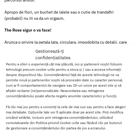
parcursul anului.
Apropo de flori, un buchet de lalele sau o cutie de trandafiri
(probabil) nu iti va da un orgasm.
The Rose sigur o va face!
Arunca o privire la petala lata, circulara, impodobita cu detalii, care
alcatuieste punctul de contact al lui The Rose, pentru a vedea
Gestionează-ți
exact la ce placere se expun punctele dulci exterioare ale tale sau
confidențialitatea
ale partenerului tau.
Pentru a oferi o experiență cât mai plăcută, noi și partenerii noștri folosim
tehnologii precum cookie-urile pentru a stoca și / sau a accesa informații
Apasati usor pe clitoris, mameloane, funduri exterioare si zonele
despre dispozitivul tău. Consimțământul față de aceste tehnologii ne va
erogene exterioare, la nivelul intregului corp.
permite nouă și partenerilor noștri să procesăm date cu caracter personal,
cum ar fi comportamentul de navigare sau ID-uri unice pe acest site și să
Un buton usor aprins controleaza totul.
afișăm reclame (ne)personalizate. Neacordarea sau retragerea
consimțământului poate afecta negativ anumite caracteristici și funcții.
Fabricat din silicon sigur pentru corp, acest Stimulator Clitoris The
Fă clic mai jos pentru a consimți la cele de mai sus sau pentru a face alegeri
Rose este hipoalergenic, non-reactiv si sigur pentru pielea
mai detaliate. Opțiunile tale vor fi aplicate doar pe acest site. Poți modifica
sensibila.
oricând setările, inclusiv prin retragerea consimțământului, utilizând
comutatoarele din Politica privind Cookie-urile sau făcând clic pe butonul
De asemenea, este foarte usor de curatat folosind apa calda cu
de gestionare a consimțământului din partea de jos a ecranului.