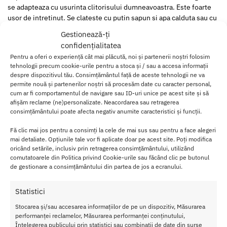
se adapteaza cu usurinta clitorisului dumneavoastra. Este foarte
usor de intretinut. Se clateste cu putin sapun si apa calduta sau cu
un produs de curatat special pentru jucarii.
Gestionează-ți
confidențialitatea
Stimulator Satisfyer Luxury Haute Couture
redefineste luxul din
Pentru a oferi o experiență cât mai plăcută, noi și partenerii noștri folosim
placerile sexuale cu ajutorul gamei
Satisfyer Luxury
.
tehnologii precum cookie-urile pentru a stoca și / sau a accesa informații
despre dispozitivul tău. Consimțământul față de aceste tehnologii ne va
Materialele sunt de cea mai inalta calitate; aluminiu si silicon
permite nouă și partenerilor noștri să procesăm date cu caracter personal,
lichid pentru inlocuirea plasticului. Aceasta gama ofera atentie
cum ar fi comportamentul de navigare sau ID-uri unice pe acest site și să
sporita oricarui detaliu, astfel incat veti fi cu siguranta
afișăm reclame (ne)personalizate. Neacordarea sau retragerea
consimțământului poate afecta negativ anumite caracteristici și funcții.
impresionata cu rezultatele obtinute de catre designerii nostri.
Fă clic mai jos pentru a consimți la cele de mai sus sau pentru a face alegeri
La fel ca intotdeauna, jucariile
Satisfyer
sunt sumersibile, oferind
mai detaliate. Opțiunile tale vor fi aplicate doar pe acest site. Poți modifica
senzatii complet diferite, si reincarcabile prin USB, astfel incat sa
oricând setările, inclusiv prin retragerea consimțământului, utilizând
nu trebuiasca sa va amanati placerile. Recomandam uzul alaturi de
comutatoarele din Politica privind Cookie-urile sau făcând clic pe butonul
lubrifianti pe baza de apa (niciodata silicon!).
de gestionare a consimțământului din partea de jos a ecranului.
Cara
Statistici
cteri
Stocarea și/sau accesarea informațiilor de pe un dispozitiv, Măsurarea
stici
performanței reclamelor, Măsurarea performanței conținutului,
Stim
Înțelegerea publicului prin statistici sau combinații de date din surse