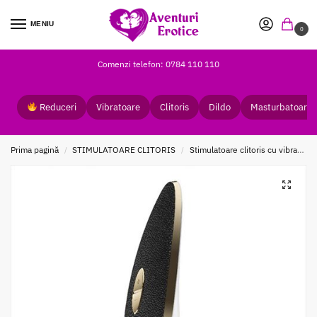
MENIU
0
Comenzi telefon: 0784 110 110
Reduceri
Vibratoare
Clitoris
Dildo
Masturbatoare
Prima pagină
STIMULATOARE CLITORIS
Stimulatoare clitoris cu vibratii
/
/