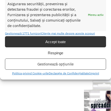
Pentru o utilizare mai usoara utilizati un lubrifiant pe baza de apa.
Asigurarea securității, prevenirea și
detectarea fraudei și corectarea erorilor,
Nu uitati sa curatati produsul inainte si dupa fiecare utilizare cu apa
Furnizarea și prezentarea publicității și a
Mereu activ
calda si sapun. Pentru o igienizare suplimentara puteti utiliza un
conținutului, Salvați și comunicați opțiunile
toycleaner.
de confidențialitate.
Gestionează 1771 furnizori
Citește mai multe despre aceste scopuri
SKU:
4049369016556
Accept toate
Categorii:
Stimulatoare clitoris cu vibratii
,
STIMULATOARE
CLITORIS
Respinge
Etichetă:
Stimulator Satisfyer Luxury Haute Couture
Gestionează opțiunile
Produse similare
Politica privind Cookie-urile
Declarație de Confidențialitate
Imprint