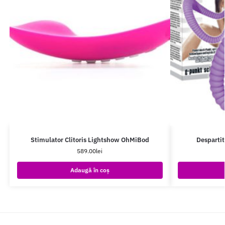
Stimulator Clitoris Lightshow OhMiBod
Despartit
589.00
lei
Adaugă în coș