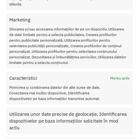
ulat
diferite.
or
Sati
Marketing
sfye
Stocarea și/sau accesarea informațiilor de pe un dispozitiv, Utilizarea
r
de date limitate pentru a selecta publicitatea, Crearea profilurilor
pentru publicitate personalizată, Utilizarea profilurilor pentru
Luxu
selectarea publicității personalizate, Crearea profilurilor de conținut
ry
personalizat, Utilizarea profilurilor pentru selectarea conținutului
Haut
personalizat, Dezvoltarea și îmbunătățirea serviciilor, Utilizarea datelor
limitate pentru a selecta conținutul.
e
Cout
Caracteristici
Mereu activ
ure
Potrivirea și combinarea datelor din alte surse de date,
Diametru: 3 cm
Conectarea mai multor dispozitive, Identificarea
Lungime: 19.2
dispozitivelor pe baza informațiilor transmise automat.
Culoare: Negru
Material: Silicon
Utilizarea unor date precise de geolocație, Identificarea
Reincarcabil: Da
dispozitivelor pe baza informațiilor solicitate în mod
Nu lasati produsul la indemana copiilor.
activ.