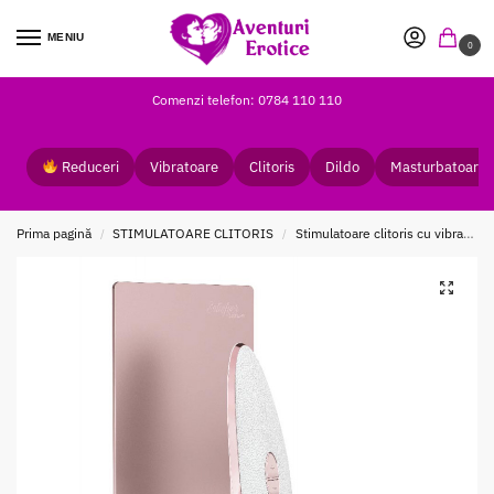
MENIU
0
Comenzi telefon: 0784 110 110
Reduceri
Vibratoare
Clitoris
Dildo
Masturbatoare
Prima pagină
STIMULATOARE CLITORIS
Stimulatoare clitoris cu vibratii
/
/