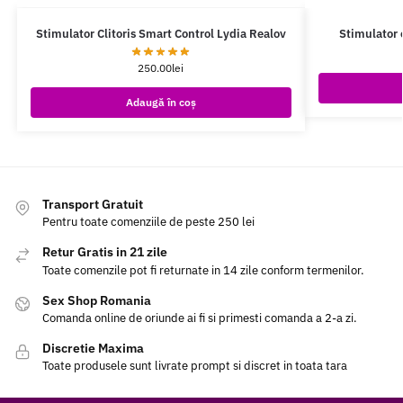
Stimulator Clitoris Smart Control Lydia Realov
Stimulator c
250.00
lei
Adaugă în coș
Transport Gratuit
Pentru toate comenziile de peste 250 lei
Retur Gratis in 21 zile
Toate comenzile pot fi returnate in 14 zile conform termenilor.
Sex Shop Romania
Comanda online de oriunde ai fi si primesti comanda a 2-a zi.
Discretie Maxima
Toate produsele sunt livrate prompt si discret in toata tara