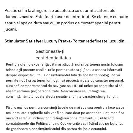
Practic si fin la atingere, se adapteaza cu usurinta clitorisului
dumneavoastra. Este foarte usor de intretinut. Se clateste cu putin
sapun si apa calduta sau cu un produs de curatat special pentru
jucarii.
Stimulator Satisfyer Luxury Pret-a-Porter
redefineste luxul din
placerile sexuale cu ajutorul gamei
Satisfyer Luxury
. Materialele
Gestionează-ți
sunt de cea mai inalta calitate; aluminiu si silicon lichid pentru
confidențialitatea
inlocuirea plasticului. Aceasta gama ofera atentie sporita oricarui
Pentru a oferi o experiență cât mai plăcută, noi și partenerii noștri folosim
detaliu, astfel incat veti fi cu siguranta impresionata cu rezultatele
tehnologii precum cookie-urile pentru a stoca și / sau a accesa informații
obtinute de catre designerii nostri.
despre dispozitivul tău. Consimțământul față de aceste tehnologii ne va
permite nouă și partenerilor noștri să procesăm date cu caracter personal,
Stimulatorul
Pret-A-Porter
este o versiune noua a Satisfyer Pro 2
cum ar fi comportamentul de navigare sau ID-uri unice pe acest site și să
Vibration.
afișăm reclame (ne)personalizate. Neacordarea sau retragerea
consimțământului poate afecta negativ anumite caracteristici și funcții.
De
Fă clic mai jos pentru a consimți la cele de mai sus sau pentru a face alegeri
tin
mai detaliate. Opțiunile tale vor fi aplicate doar pe acest site. Poți modifica
e
oricând setările, inclusiv prin retragerea consimțământului, utilizând
un
comutatoarele din Politica privind Cookie-urile sau făcând clic pe butonul
mo
de gestionare a consimțământului din partea de jos a ecranului.