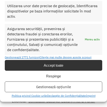
lubrifianti pe baza de apa (niciodata silicon!).
Utilizarea unor date precise de geolocație, Identificarea
dispozitivelor pe baza informațiilor solicitate în mod
Caracteristici
Stimulator Satisfyer Luxury Pret-a-Porter
activ.
Lungime: 19.2 cm
Material: silicon
Asigurarea securității, prevenirea și
Reincarcabil
detectarea fraudei și corectarea erorilor,
Furnizarea și prezentarea publicității și a
Mereu activ
Nu lasati produsul la indemana copiilor.
conținutului, Salvați și comunicați opțiunile
de confidențialitate.
Pentru o utilizare mai usoara utilizati un lubrifiant pe baza de apa.
Gestionează 1771 furnizori
Citește mai multe despre aceste scopuri
Nu uitati sa curatati produsul inainte si dupa fiecare utilizare cu apa
calda si sapun. Pentru o igienizare suplimentara puteti utiliza un
Accept toate
toycleaner.
Respinge
SKU:
4049369016563
Gestionează opțiunile
Categorii:
STIMULATOARE CLITORIS
,
Stimulatoare clitoris cu
vibratii
Politica privind Cookie-urile
Declarație de Confidențialitate
Imprint
Etichetă:
Stimulator Satisfyer Luxury Pret-a-Porter