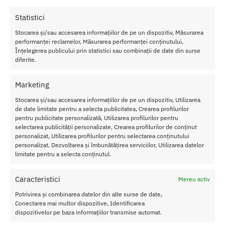
tor
pu
Statistici
ter
nic
Stocarea și/sau accesarea informațiilor de pe un dispozitiv, Măsurarea
performanței reclamelor, Măsurarea performanței conținutului,
dar
Înțelegerea publicului prin statistici sau combinații de date din surse
sil
diferite.
en
tio
Marketing
s,
as
Stocarea și/sau accesarea informațiilor de pe un dispozitiv, Utilizarea
a
de date limitate pentru a selecta publicitatea, Crearea profilurilor
ca
pentru publicitate personalizată, Utilizarea profilurilor pentru
il puteti folosi oriunde fara a iesi in evidenta.
selectarea publicității personalizate, Crearea profilurilor de conținut
personalizat, Utilizarea profilurilor pentru selectarea conținutului
personalizat, Dezvoltarea și îmbunătățirea serviciilor, Utilizarea datelor
Vibratiile si valurile expansive pe care le produce sunt fine dar
limitate pentru a selecta conținutul.
foarte satisfacatoare, iar multumita formei sale ergonomice si
stimulatorului clitoridian, aceasta va deveni jucaria
Caracteristici
dumneavoastra preferata in timp foarte scurt.
Mereu activ
Potrivirea și combinarea datelor din alte surse de date,
La fel ca intotdeauna, jucariile
Satisfyer
sunt sumersibile, oferind
Conectarea mai multor dispozitive, Identificarea
senzatii complet diferite, si reincarcabile prin USB, astfel incat sa
dispozitivelor pe baza informațiilor transmise automat.
nu trebuiasca sa va amanati placerile. Recomandam uzul alaturi de