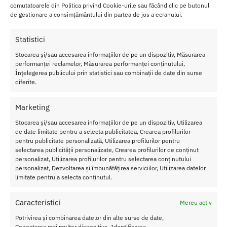
Lungimea este de 22 cm si diametrul este de 4.6 cm, oferindu-va o
comutatoarele din Politica privind Cookie-urile sau făcând clic pe butonul
experienta confortabila si satisfacatoare.
de gestionare a consimțământului din partea de jos a ecranului.
Fabricat din PVC rezistent, il puteti folosi pentru
o lunga perioada
Statistici
de timp
.
Stocarea și/sau accesarea informațiilor de pe un dispozitiv, Măsurarea
Caracteristici Strap On Erection Assistant Hollow
performanței reclamelor, Măsurarea performanței conținutului,
Înțelegerea publicului prin statistici sau combinații de date din surse
Lungime totala
: 22 cm
diferite.
Diametru
: 4.6 cm
Material
: PVC
Marketing
Culoare
: Flesh
Rezistent la apa
Stocarea și/sau accesarea informațiilor de pe un dispozitiv, Utilizarea
de date limitate pentru a selecta publicitatea, Crearea profilurilor
pentru publicitate personalizată, Utilizarea profilurilor pentru
Nu lasati produsul la indemana copiilor.
selectarea publicității personalizate, Crearea profilurilor de conținut
personalizat, Utilizarea profilurilor pentru selectarea conținutului
Pentru o utilizare mai usoara utilizati un lubrifiant pe baza de apa.
personalizat, Dezvoltarea și îmbunătățirea serviciilor, Utilizarea datelor
limitate pentru a selecta conținutul.
Nu uitati sa curatati produsul inainte si dupa fiecare utilizare cu apa
calda si sapun.
Caracteristici
Mereu activ
Pentru o igienizare suplimentara puteti utiliza un toycleaner.
Potrivirea și combinarea datelor din alte surse de date,
Conectarea mai multor dispozitive, Identificarea