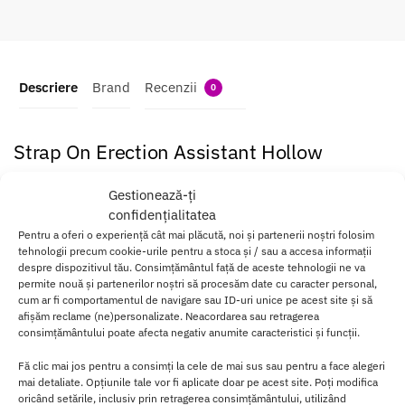
Descriere
Brand
Recenzii
0
Strap On Erection Assistant Hollow
Cu constructia sa robusta din
materiale de inalta calitate
, acest
Gestionează-ți
dildo cu curele promite o experienta autentica si satisfacatoare.
confidențialitatea
Pentru a oferi o experiență cât mai plăcută, noi și partenerii noștri folosim
Designul realist, moale si flexibil, impreuna cu textura venelor si
tehnologii precum cookie-urile pentru a stoca și / sau a accesa informații
prezenta testiculelor, asigura o mai mare autenticitate si realism.
despre dispozitivul tău. Consimțământul față de aceste tehnologii ne va
permite nouă și partenerilor noștri să procesăm date cu caracter personal,
Cureaua reglabila se potriveste taliei tale si
poate fi folosita
cum ar fi comportamentul de navigare sau ID-uri unice pe acest site și să
confortabil
de catre persoane intre 73 si 150 cm.
afișăm reclame (ne)personalizate. Neacordarea sau retragerea
consimțământului poate afecta negativ anumite caracteristici și funcții.
Dimensiunile generoase
fac ca Erection Assistant Hollow Strapon
Fă clic mai jos pentru a consimți la cele de mai sus sau pentru a face alegeri
sa fie potrivit pentru o varietate de gusturi si nevoi.
mai detaliate. Opțiunile tale vor fi aplicate doar pe acest site. Poți modifica
oricând setările, inclusiv prin retragerea consimțământului, utilizând