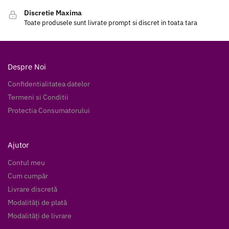
Discretie Maxima
Toate produsele sunt livrate prompt si discret in toata tara
Despre Noi
Confidentialitatea datelor
Termeni si Conditii
Protectia Consumatorului
Ajutor
Contul meu
Cum cumpăr
Livrare discretă
Modalități de plată
Modalități de livrare