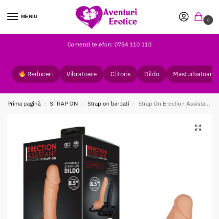
MENIU
0
Comenzi telefon: 0784 110 110
Reduceri
Vibratoare
Clitoris
Dildo
Masturbatoare
Prima pagină
STRAP ON
Strap on barbati
Strap On Erection Assistant Hollow 22 cm
/
/
/