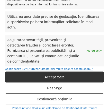
dispozitivelor pe baza informațiilor transmise automat.
SKU:
4897078630958
Categorii:
STRAP ON
,
Strap on barbati
Utilizarea unor date precise de geolocație, Identificarea
dispozitivelor pe baza informațiilor solicitate în mod
activ.
Produse similare
Asigurarea securității, prevenirea și
detectarea fraudei și corectarea erorilor,
Furnizarea și prezentarea publicității și a
Mereu activ
conținutului, Salvați și comunicați opțiunile
de confidențialitate.
Gestionează 1771 furnizori
Citește mai multe despre aceste scopuri
Accept toate
Respinge
Gestionează opțiunile
Politica privind Cookie-urile
Declarație de Confidențialitate
Imprint