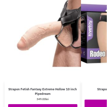
Strapon Fetish Fantasy Extreme Hollow 10 inch
Strapo
Pipedream
349.00
lei