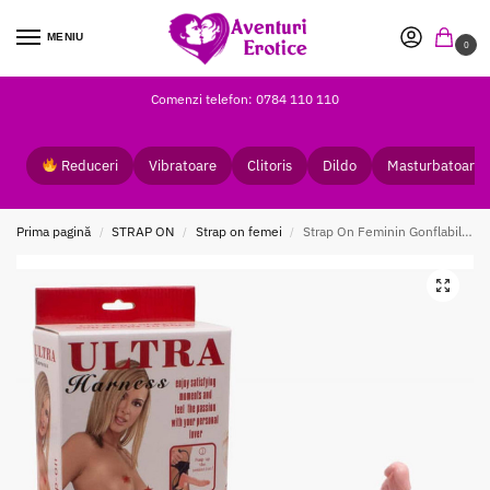
MENIU
0
Comenzi telefon: 0784 110 110
Reduceri
Vibratoare
Clitoris
Dildo
Masturbatoare
Prima pagină
STRAP ON
Strap on femei
Strap On Feminin Gonflabil Ultra
/
/
/