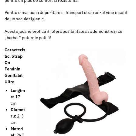
pentru un plus de confort si rezistenta.
Pentru o mai buna depozitare si transport strap on-ul vine insotit
de un saculet igienic.
Acesta jucarie erotica iti ofera posibilitatea sa demonstrezi ce
„barbat” puternic poti fi!
Caracteris
tici Strap
On
Feminin
Gonflabil
Ultra
Lungim
e:
17
cm
Diamet
ru:
2-3
cm
Materi
al:
PVC