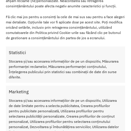
afișăm reclame (ne)personalizate. Neacordarea sau retragerea
În plus, curelele sunt reglabile atat pe partea din fata, cat si pe
consimțământului poate afecta negativ anumite caracteristici și funcții.
coapse.
Fă clic mai jos pentru a consimți la cele de mai sus sau pentru a face alegeri
Date
mai detaliate. Opțiunile tale vor fi aplicate doar pe acest site. Poți modifica
oricând setările, inclusiv prin retragerea consimțământului, utilizând
tehnice
comutatoarele din Politica privind Cookie-urile sau făcând clic pe butonul
-Strapon
de gestionare a consimțământului din partea de jos a ecranului.
barbati
Statistici
–
Material:
Stocarea și/sau accesarea informațiilor de pe un dispozitiv, Măsurarea
performanței reclamelor, Măsurarea performanței conținutului,
Piele
Înțelegerea publicului prin statistici sau combinații de date din surse
–
diferite.
Compati
bil cu
Marketing
dildo-uri
– Talie si
Stocarea și/sau accesarea informațiilor de pe un dispozitiv, Utilizarea
bretele
de date limitate pentru a selecta publicitatea, Crearea profilurilor
reglabile
pentru publicitate personalizată, Utilizarea profilurilor pentru
selectarea publicității personalizate, Crearea profilurilor de conținut
– Spate captusit pentru confort
personalizat, Utilizarea profilurilor pentru selectarea conținutului
– Ideal pentru fixare
personalizat, Dezvoltarea și îmbunătățirea serviciilor, Utilizarea datelor
– Compozitie: poliuretan (92%), silicon (5%), metal (3%)