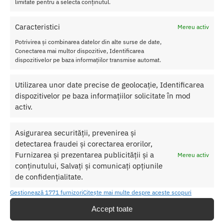
limitate pentru a selecta conținutul.
Nu lasati produsul la indemana copiilor.
Caracteristici
Mereu activ
Pentru o utilizare mai usoara utilizati un lubrifiant pe baza de apa.
Potrivirea și combinarea datelor din alte surse de date,
Conectarea mai multor dispozitive, Identificarea
Nu uitati sa curatati produsul inainte si dupa fiecare utilizare cu apa
dispozitivelor pe baza informațiilor transmise automat.
calda si sapun. Pentru o igienizare suplimentara puteti utiliza un
toycleaner.
Utilizarea unor date precise de geolocație, Identificarea
dispozitivelor pe baza informațiilor solicitate în mod
activ.
SKU:
3700436016060
Categorii:
STRAP ON
,
Strap on barbati
Etichetă:
Strap-On The Desirous Strap-on-me
Asigurarea securității, prevenirea și
detectarea fraudei și corectarea erorilor,
Furnizarea și prezentarea publicității și a
Mereu activ
Produse similare
conținutului, Salvați și comunicați opțiunile
de confidențialitate.
Gestionează 1771 furnizori
Citește mai multe despre aceste scopuri
Accept toate