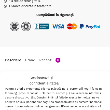
14 zile de retur gratis.
Livrarea discretă in toata tara
Cumpărături în siguranță
Descriere
Brand
Recenzii
0
Strap-On The Desirous Strap-on-me
Gestionează-ți
confidențialitatea
cu designul sau unic, va va încanta prin simplitatea si confortul de
Pentru a oferi o experiență cât mai plăcută, noi și partenerii noștri folosim
utilizare.
tehnologii precum cookie-urile pentru a stoca și / sau a accesa informații
despre dispozitivul tău. Consimțământul față de aceste tehnologii ne va
Cureaua din spate este captusita pentru mai mult confort.
permite nouă și partenerilor noștri să procesăm date cu caracter personal,
cum ar fi comportamentul de navigare sau ID-uri unice pe acest site și să