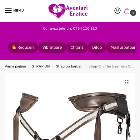
MENIU
0
Comenzi telefon: 0784 110 110
Reduceri
Vibratoare
Clitoris
Dildo
Masturbatoare
Prima pagină
STRAP ON
Strap on barbati
Strap-On The Desirous Strap-on-me
/
/
/