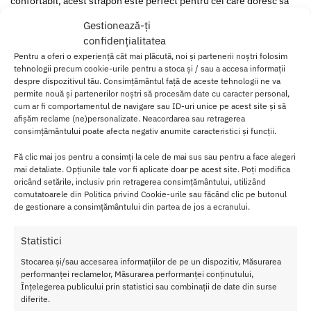
confortabil, acest strapon este perfect pentru cei care doresc sa
experimenteze placerea strap-on-ului intr-un mod usor si sigur.
Gestionează-ți
confidențialitatea
Designul realist al dildo-ului si structura sa interioara goala ofera o
Pentru a oferi o experiență cât mai plăcută, noi și partenerii noștri folosim
senzatie naturala, iar strapon-ul ramane ferm pe parcursul actului,
tehnologii precum cookie-urile pentru a stoca și / sau a accesa informații
intensificand experienta pentru ambii parteneri.
despre dispozitivul tău. Consimțământul față de aceste tehnologii ne va
permite nouă și partenerilor noștri să procesăm date cu caracter personal,
Caracteristici principale Strapon Barbati Hollow
cum ar fi comportamentul de navigare sau ID-uri unice pe acest site și să
StrapOn Black:
afișăm reclame (ne)personalizate. Neacordarea sau retragerea
consimțământului poate afecta negativ anumite caracteristici și funcții.
Design realist si ferm
: Dildo-ul hollow este special creat
pentru a oferi un aspect si o senzatie cat mai apropiate de
Fă clic mai jos pentru a consimți la cele de mai sus sau pentru a face alegeri
mai detaliate. Opțiunile tale vor fi aplicate doar pe acest site. Poți modifica
realitate, pastrand in acelasi timp fermitatea necesara pentru
oricând setările, inclusiv prin retragerea consimțământului, utilizând
placere intensa.
comutatoarele din Politica privind Cookie-urile sau făcând clic pe butonul
Potrivit pentru el si ea
: Hollow StrapOn poate fi purtat atat de
de gestionare a consimțământului din partea de jos a ecranului.
barbati, pentru a adauga grosime si lungime, cat si de femei, ca
o jucarie strap-on versatila.
Statistici
Ham elastic ajustabil
: Hamul confectionat din spandex se
adapteaza usor diferitelor marimi, fiind confortabil si sigur pe
Stocarea și/sau accesarea informațiilor de pe un dispozitiv, Măsurarea
durata actului.
performanței reclamelor, Măsurarea performanței conținutului,
Material rezistent la apa
: Fabricat din PVC, acest strapon este
Înțelegerea publicului prin statistici sau combinații de date din surse
diferite.
rezistent la apa, usor de curatat si durabil.