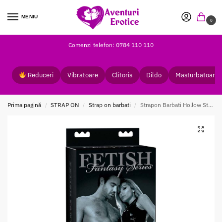
MENIU
0
Comenzi telefon: 0784 110 110
Reduceri
Vibratoare
Clitoris
Dildo
Masturbatoare
Prima pagină
STRAP ON
Strap on barbati
Strapon Barbati Hollow StrapOn Black
/
/
/