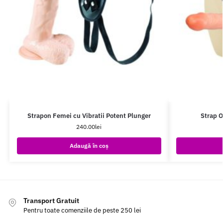
Strapon Femei cu Vibratii Potent Plunger
Strap O
240.00
lei
Adaugă în coș
Transport Gratuit
Pentru toate comenziile de peste 250 lei