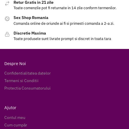
Retur Gratis in 21 zile
Toate comenzile pot fi returnate in 14 zile conform termenilor.
Sex Shop Romania
Comanda online de oriunde ai fi si primesti comanda a 2-a zi.
Discretie Maxima
Toate produsele sunt livrate prompt si discret in toata tara
Despre Noi
Confidentialitatea datelor
Termeni si Conditii
Protectia Consumatorului
Ajutor
Contul meu
Cum cumpăr