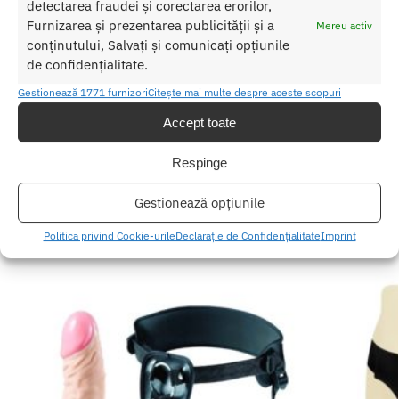
detectarea fraudei și corectarea erorilor,
Strapon-ul Hollow StrapOn Black este solutia ideala pentru
Furnizarea și prezentarea publicității și a
Mereu activ
cuplurile care doresc sa aduca un plus de intensitate in momentele
conținutului, Salvați și comunicați opțiunile
lor intime.
de confidențialitate.
Gestionează 1771 furnizori
Citește mai multe despre aceste scopuri
SKU:
603912320510
Accept toate
Categorii:
Strap on barbati
,
STRAP ON
Etichetă:
strapon barbati negru
Respinge
Produse similare
Gestionează opțiunile
Politica privind Cookie-urile
Declarație de Confidențialitate
Imprint