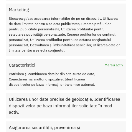
Avantaje Strapon Barbati Hollow StrapOn Black:
Marketing
Ideal pentru incepatori
: Cu un design ergonomic si simplu de
Stocarea și/sau accesarea informațiilor de pe un dispozitiv, Utilizarea
folosit, este alegerea perfecta pentru cei care vor sa exploreze
de date limitate pentru a selecta publicitatea, Crearea profilurilor
strap-on-ul in cuplu.
pentru publicitate personalizată, Utilizarea profilurilor pentru
selectarea publicității personalizate, Crearea profilurilor de conținut
Placere constanta
: Permite continuarea actului chiar si atunci
personalizat, Utilizarea profilurilor pentru selectarea conținutului
cand partenerul a ajuns la climax sau are dificultati in
personalizat, Dezvoltarea și îmbunătățirea serviciilor, Utilizarea datelor
mentinerea erectiei, oferind satisfactie ambilor parteneri.
limitate pentru a selecta conținutul.
Usor de curatat
: Poate fi igienizat rapid cu un cleaner special
pentru jucarii sau cu apa calda si sapun, asigurand o utilizare
Caracteristici
Mereu activ
sigura si igienica.
Potrivirea și combinarea datelor din alte surse de date,
Specificatii tehnice Strapon Barbati Hollow StrapOn
Conectarea mai multor dispozitive, Identificarea
dispozitivelor pe baza informațiilor transmise automat.
Black:
Lungime totala
: 15,3 cm
Utilizarea unor date precise de geolocație, Identificarea
Diametru exterior
: 4,5 cm
dispozitivelor pe baza informațiilor solicitate în mod
Lungime interioara
: 11 cm
activ.
Diametru interior
: 3,5 cm
Material
: PVC, Spandex (ham elastic)
Culoare
: Negru
Asigurarea securității, prevenirea și