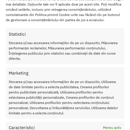
gustata.
mai detaliate. Opțiunile tale vor fi aplicate doar pe acest site. Poți modifica
oricând setările, inclusiv prin retragerea consimțământului, utilizând
comutatoarele din Politica privind Cookie-urile sau făcând clic pe butonul
Culoare:
rosu cu verde
de gestionare a consimțământului din partea de jos a ecranului.
Statistici
SKU:
590634070639
Categorii:
Bikini
,
LENJERIE FEMEI
Stocarea și/sau accesarea informațiilor de pe un dispozitiv, Măsurarea
performanței reclamelor, Măsurarea performanței conținutului,
Înțelegerea publicului prin statistici sau combinații de date din surse
Produse similare
diferite.
Marketing
Stocarea și/sau accesarea informațiilor de pe un dispozitiv, Utilizarea
de date limitate pentru a selecta publicitatea, Crearea profilurilor
pentru publicitate personalizată, Utilizarea profilurilor pentru
selectarea publicității personalizate, Crearea profilurilor de conținut
personalizat, Utilizarea profilurilor pentru selectarea conținutului
personalizat, Dezvoltarea și îmbunătățirea serviciilor, Utilizarea datelor
limitate pentru a selecta conținutul.
Caracteristici
Mereu activ