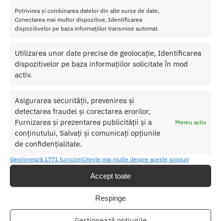
Potrivirea și combinarea datelor din alte surse de date,
Conectarea mai multor dispozitive, Identificarea
dispozitivelor pe baza informațiilor transmise automat.
Utilizarea unor date precise de geolocație, Identificarea
dispozitivelor pe baza informațiilor solicitate în mod
activ.
Asigurarea securității, prevenirea și
Ciorapi Sexy Stockings 0005 black S-L
detectarea fraudei și corectarea erorilor,
35.00
lei
Furnizarea și prezentarea publicității și a
Mereu activ
Adaugă în coș
conținutului, Salvați și comunicați opțiunile
de confidențialitate.
Gestionează 1771 furnizori
Citește mai multe despre aceste scopuri
Accept toate
Transport Gratuit
Respinge
Pentru toate comenziile de peste 250 lei
Gestionează opțiunile
Retur Gratis in 21 zile