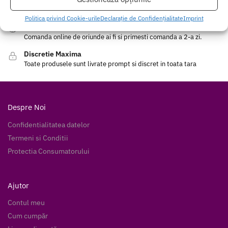
Toate comenzile pot fi returnate in 14 zile conform termenilor.
Politica privind Cookie-urile
Declarație de Confidențialitate
Imprint
Sex Shop Romania
Comanda online de oriunde ai fi si primesti comanda a 2-a zi.
Discretie Maxima
Toate produsele sunt livrate prompt si discret in toata tara
Despre Noi
Confidentialitatea datelor
Termeni si Conditii
Protectia Consumatorului
Ajutor
Contul meu
Cum cumpăr