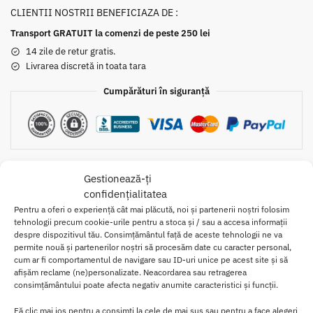
CLIENTII NOSTRII BENEFICIAZA DE :
Transport GRATUIT la comenzi de peste 250 lei
14 zile de retur gratis.
Livrarea discretă in toata tara
Cumpărături în siguranță
Gestionează-ți
confidențialitatea
Pentru a oferi o experiență cât mai plăcută, noi și partenerii noștri folosim
Descriere
Recenzii
0
tehnologii precum cookie-urile pentru a stoca și / sau a accesa informații
despre dispozitivul tău. Consimțământul față de aceste tehnologii ne va
permite nouă și partenerilor noștri să procesăm date cu caracter personal,
cum ar fi comportamentul de navigare sau ID-uri unice pe acest site și să
Acest String cu Capsunica e foarte sexi si feminin. Provocatori si
afișăm reclame (ne)personalizate. Neacordarea sau retragerea
foarte interesanti, datorita modelului special tip capsuna, din
consimțământului poate afecta negativ anumite caracteristici și funcții.
partea din fata. Cu acesti chilotei, cu siguranta ii vei mari apetitul
sexual al partenerului tau! Aceasta capsunica abia asteapta sa fie
Fă clic mai jos pentru a consimți la cele de mai sus sau pentru a face alegeri