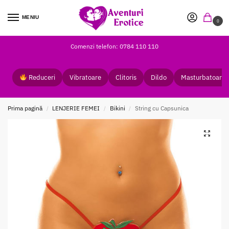
MENIU
0
Comenzi telefon: 0784 110 110
Reduceri
Vibratoare
Clitoris
Dildo
Masturbatoare
Prima pagină
LENJERIE FEMEI
Bikini
String cu Capsunica
/
/
/