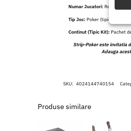
Numar Jucatori:
Recomandat p
Utiliz
Tip Joc:
Poker (tipic 5-Card 
baza in
Continut (Tipic Kit):
Pachet de 
Asigur
erorilo
Strip-Poker este invitatia 
Salvați
Adauga acest j
SKU:
4024144740154
Cate
Produse similare