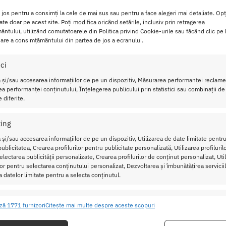
tiunea, Distractie si Emotie
i jos pentru a consimți la cele de mai sus sau pentru a face alegeri mai detaliate. Opț
cate doar pe acest site. Poți modifica oricând setările, inclusiv prin retragerea
ntului, utilizând comutatoarele din Politica privind Cookie-urile sau făcând clic pe
 ideal pentru cupluri sau grupuri mici de prieteni care doresc 
are a consimțământului din partea de jos a ecranului.
ici
smul simplu al jocului incurajeaza dezbracarea progresiva si e
 și/sau accesarea informațiilor de pe un dispozitiv, Măsurarea performanței reclamel
mor, ideala pentru a te simti confortabil cu propria senzualitat
a performanței conținutului, Înțelegerea publicului prin statistici sau combinații de
 diferite.
a paria piese de imbracaminte in loc de jetoane mentine o tens
tr-un moment plin de anticipare si emotii.
ing
e de baza sunt simple si usor de invatat, fiind un joc ideal atat
 și/sau accesarea informațiilor de pe un dispozitiv, Utilizarea de date limitate pentru
ublicitatea, Crearea profilurilor pentru publicitate personalizată, Utilizarea profiluril
 garantand distractie imediata.
lectarea publicității personalizate, Crearea profilurilor de conținut personalizat, Uti
ilor pentru selectarea conținutului personalizat, Dezvoltarea și îmbunătățirea serviciil
Utilizare
a datelor limitate pentru a selecta conținutul.
mplet pentru distractie imediata.
ristici
Mer
ză 1771 furnizori
Citește mai multe despre aceste scopuri
tru joc de poker + elemente de Strip (carti cu instructiuni sa
ea și combinarea datelor din alte surse de date, Conectarea mai multor
ive, Identificarea dispozitivelor pe baza informațiilor transmise automat.