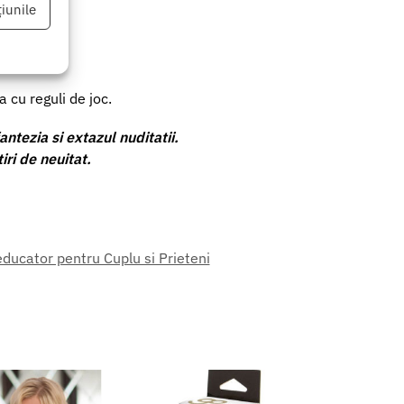
iunile
 cu reguli de joc.
eu activ
ntezia si extazul nuditatii.
iri de neuitat.
educator pentru Cuplu si Prieteni