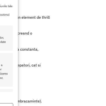
iunile tale
 butonul
sa adauge un element de thrill
liberarea, creand o
or,
e.
 date
iune erotica constanta,
 pentru incepatori, cat si
 a
or
lizarea
or,
eu activ
u piese de imbracaminte).