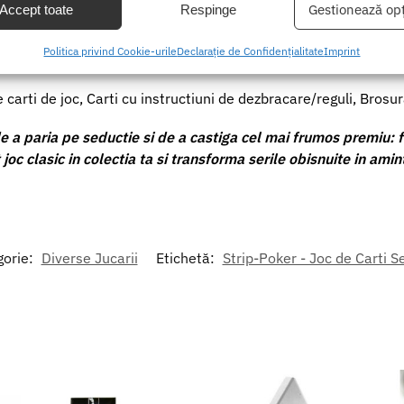
Gestionează opț
Accept toate
Respinge
entru 2 – 6 adulti.
area unor date precise de geolocație, Identificarea dispozitivelor pe
Politica privind Cookie-urile
Declarație de Confidențialitate
Imprint
Draw sau Texas Hold’em simplificat) cu mize de imbracaminte.
formațiilor solicitate în mod activ.
carti de joc, Carti cu instructiuni de dezbracare/reguli, Brosura
area securității, prevenirea și detectarea fraudei și corectarea
r, Furnizarea și prezentarea publicității și a conținutului,
Mer
de a paria pe seductie si de a castiga cel mai frumos premiu: fa
 și comunicați opțiunile de confidențialitate.
oc clasic in colectia ta si transforma serile obisnuite in amint
gorie:
Diverse Jucarii
Etichetă:
Strip-Poker - Joc de Carti S