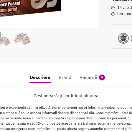
14 zile d
Livrarea
Descriere
Brand
Recenzii
0
e Carti Seducator pentru Cuplu si Prieteni
Gestionează-ți confidențialitatea
feri o experiență cât mai plăcută, noi și partenerii noștri folosim tehnologii precum 
oate, distractie! Strip-Poker este jocul clasic si elegant concep
ru a stoca și / sau a accesa informații despre dispozitivul tău. Consimțământul față 
sforma o seara obisnuita intr-un spectacol al seductiei incitant
 ne va permite nouă și partenerilor noștri să procesăm date cu caracter personal, cum
, un castig.
ntul de navigare sau ID-uri unice pe acest site și să afișăm reclame (ne)personali
a sau retragerea consimțământului poate afecta negativ anumite caracteristici și fun