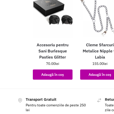
Accesoriu pentru
Cleme Sfarcuri
Sani Burlesque
Metalice Nipple 
Pasties Glitter
Labia
70.00
lei
155.00
lei
Adaugă în coș
Adaugă în coș
Transport Gratuit
Retur
Pentru toate comenziile de peste 250
Toate
lei
zile 