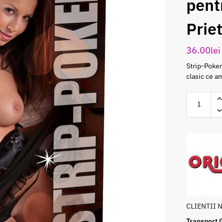
pent
Prie
36.00
lei
Strip-Poker
clasic ce am
CLIENTII 
Transport 