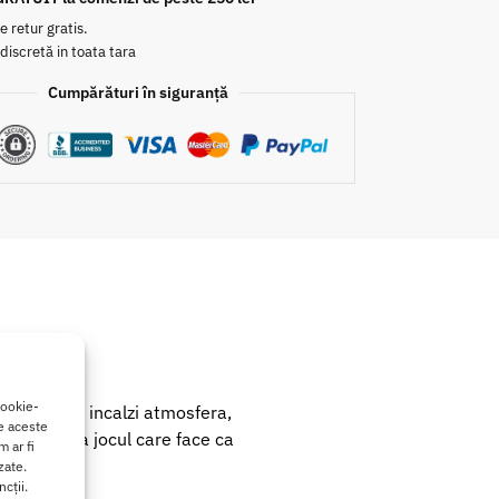
e retur gratis.
 discretă in toata tara
Cumpărături în siguranță
cookie-
ut pentru a incalzi atmosfera,
de aceste
e. Descopera jocul care face ca
 ar fi
zate.
cții.