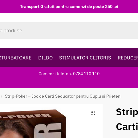
Transport Gratuit pentru comenzi de peste 250 lei
STURBATOARE
DILDO
STIMULATOR CLITORIS
REDUCE
Comenzi telefon: 0784 110 110
Strip-Poker – Joc de Carti Seducator pentru Cuplu si Prieteni
/
Stri
Cart