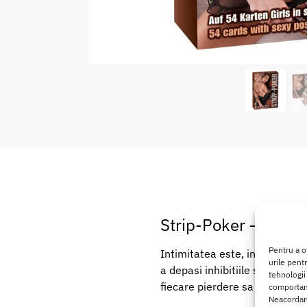
Strip-Poker – Joc d
Pentru a o
Intimitatea este, inainte de t
urile pent
a depasi inhibitiile si a tran
tehnologii
fiecare pierdere sa fie, de fapt
comportame
Neacordare