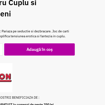
ru Cuplu si
teni
: Pariaza pe seductie si dezbracare. Joc de carti
plifica tensiunea erotica si fantezia in cuplu.
Adaugă în coș
NOSTRII BENEFICIAZA DE :
GRATUIT la comenzi de peste 250 lei