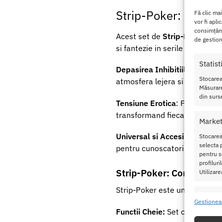
Strip-Poker: Interac
Fă clic ma
vor fi apli
consimțămâ
Acest set de
Strip-Poker
este
de gestion
si fantezie in serile lor.
Statist
Depasirea Inhibitiilor
: Mecani
Stocarea
atmosfera lejera si plina de u
Măsurare
din surse
Tensiune Erotica
: Faptul de 
transformand fiecare runda in
Market
Universal si Accesibil:
Regulil
Stocarea
selecta p
pentru cunoscatorii de poker,
pentru se
profilur
Strip-Poker: Continut si 
Utilizare
Strip-Poker este un pachet co
Caracte
Gestionea
Functii Cheie:
Set complet pen
Potrivir
dispozit