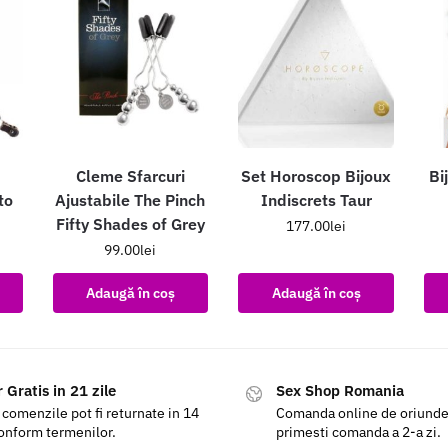
Cleme Sfarcuri
Set Horoscop Bijoux
Bi
to
Ajustabile The Pinch
Indiscrets Taur
Fifty Shades of Grey
177.00
lei
99.00
lei
Adaugă în coș
Adaugă în coș
 Gratis in 21 zile
Sex Shop Romania
 comenzile pot fi returnate in 14
Comanda online de oriunde a
conform termenilor.
primesti comanda a 2-a zi.