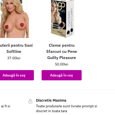
juterii pentru Sani
Cleme pentru
Softline
Sfarcuri cu Pene
Guilty Pleasure
37.00
lei
50.00
lei
Adaugă în coș
Adaugă în coș
Discretie Maxima
i fi si
Toate produsele sunt livrate prompt si
discret in toata tara