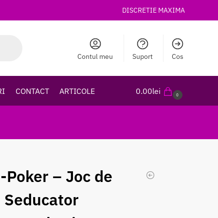
DISCRETIE MAXIMA
Contul meu
Suport
Cos
RI
CONTACT
ARTICOLE
0.00
lei
0
p-Poker – Joc de
i Seducator