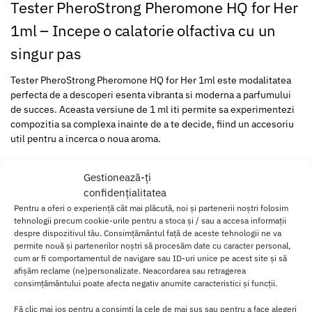
Tester PheroStrong Pheromone HQ for Her
1ml – Incepe o calatorie olfactiva cu un
singur pas
Tester PheroStrong Pheromone HQ for Her 1ml este modalitatea
perfecta de a descoperi esenta vibranta si moderna a parfumului
de succes. Aceasta versiune de 1 ml iti permite sa experimentezi
compozitia sa complexa inainte de a te decide, fiind un accesoriu
util pentru a incerca o noua aroma.
Parfumul este o combinatie armonioasa de note florale albe si
Gestionează-ți
note lemnoase calde. Notele de varf proaspete de bergamota se
confidențialitatea
imbina cu notele de inima de tuberoza si iasomie, creand o aroma
Pentru a oferi o experiență cât mai plăcută, noi și partenerii noștri folosim
seducatoare si feminina.
tehnologii precum cookie-urile pentru a stoca și / sau a accesa informații
despre dispozitivul tău. Consimțământul față de aceste tehnologii ne va
La baza, notele bogate de lemn de cedru si vanilie ofera o
permite nouă și partenerilor noștri să procesăm date cu caracter personal,
persistenta calda, completand perfect un parfum vibrant si
cum ar fi comportamentul de navigare sau ID-uri unice pe acest site și să
modern, ideal pentru o femeie de succes si sigura pe ea. Este un
afișăm reclame (ne)personalizate. Neacordarea sau retragerea
companion excelent de calatorie, usor de purtat in geanta.
consimțământului poate afecta negativ anumite caracteristici și funcții.
Fă clic mai jos pentru a consimți la cele de mai sus sau pentru a face alegeri