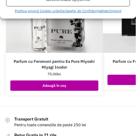
Politica privind Cookie-urile
Declarație de Confidențialitate
Imprint
Parfum cu Feromoni pentru Ea Pure Miyoshi
Parfum cu F
Miyagi Inodor
75.00
lei
Adaugă în coș
Transport Gratuit
Pentru toate comenziile de peste 250 lei
Retur Gratis in 21 zile