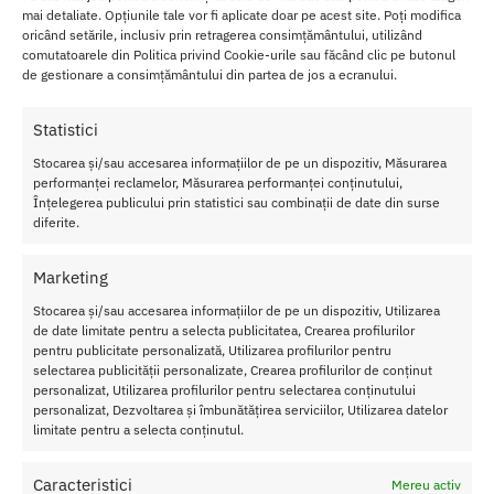
Ghid de aplicare
mai detaliate. Opțiunile tale vor fi aplicate doar pe acest site. Poți modifica
oricând setările, inclusiv prin retragerea consimțământului, utilizând
comutatoarele din Politica privind Cookie-urile sau făcând clic pe butonul
Aplica o cantitate mica de Tester PheroStrong Pheromone HQ for
de gestionare a consimțământului din partea de jos a ecranului.
Her 1ml pe punctele de puls, cum ar fi incheieturile sau gatul,
pentru a experimenta notele sale unice.
Statistici
Datorita dimensiunii sale reduse, acest tester este ideal pentru a fi
Stocarea și/sau accesarea informațiilor de pe un dispozitiv, Măsurarea
purtat cu tine si a improspata aroma pe parcursul zilei.
performanței reclamelor, Măsurarea performanței conținutului,
Înțelegerea publicului prin statistici sau combinații de date din surse
Acest tester este perfect si pentru a incerca parfumul in diverse
diferite.
contexte, de la birou la o iesire in oras, pentru a vedea cum se
adapteaza esenta pe parcursul intregii zile.
Marketing
Detalii ale esentei
Stocarea și/sau accesarea informațiilor de pe un dispozitiv, Utilizarea
de date limitate pentru a selecta publicitatea, Crearea profilurilor
Gen: Pentru femei
pentru publicitate personalizată, Utilizarea profilurilor pentru
Volum: 1ml
selectarea publicității personalizate, Crearea profilurilor de conținut
Note de varf: Bergamota
personalizat, Utilizarea profilurilor pentru selectarea conținutului
personalizat, Dezvoltarea și îmbunătățirea serviciilor, Utilizarea datelor
Note de inima: Tuberoza, Iasomie
limitate pentru a selecta conținutul.
Note de baza: Lemn de cedru, Vanilie
Testul perfect pentru o experienta de neuitat, cu Tester
Caracteristici
Mereu activ