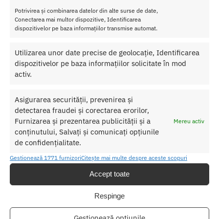
PheroStrong Pheromone HQ for Her 1ml.
Potrivirea și combinarea datelor din alte surse de date,
Conectarea mai multor dispozitive, Identificarea
dispozitivelor pe baza informațiilor transmise automat.
SKU:
5905669259002
Categorii:
PARFUM CU FEROMONI
,
Parfum cu feromoni pentru
Utilizarea unor date precise de geolocație, Identificarea
ea
dispozitivelor pe baza informațiilor solicitate în mod
Etichetă:
Tester PheroStrong Pheromone HQ for Her 1ml
activ.
Produse similare
Asigurarea securității, prevenirea și
detectarea fraudei și corectarea erorilor,
Furnizarea și prezentarea publicității și a
Mereu activ
conținutului, Salvați și comunicați opțiunile
de confidențialitate.
Gestionează 1771 furnizori
Citește mai multe despre aceste scopuri
Accept toate
Respinge
Gestionează opțiunile