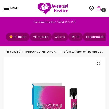
MENIU
0
Comenzi telefon: 0784 110 110
Reduceri
Vibratoare
Clitoris
Dildo
Masturbatoare
Prima pagină
PARFUM CU FEROMONI
Parfum cu feromoni pentru ea
Te
/
/