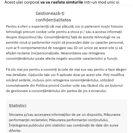
Acest ulei corporal
va va rasfata simturile
intr-un mod unic si
delicat, oferind o hidratare intensa pielii dumneavoastra si
Gestionează-ți
transformand fiecare masaj intr-o experienta senzationala.
confidențialitatea
Cu o textura fina si catifelata, acest produs
va lasa pielea moale si
Pentru a oferi o experiență cât mai plăcută, noi și partenerii noștri folosim
tehnologii precum cookie-urile pentru a stoca și / sau a accesa informații
matasoasa
, fara urme de grasime sau aspect lucios neplacut.
despre dispozitivul tău. Consimțământul față de aceste tehnologii ne va
permite nouă și partenerilor noștri să procesăm date cu caracter personal,
Cu acest Ulei de Masaj Shiatsu, veti descoperi placerea unei
cum ar fi comportamentul de navigare sau ID-uri unice pe acest site și să
experiente de masaj fara cusur.
afișăm reclame (ne)personalizate. Neacordarea sau retragerea
consimțământului poate afecta negativ anumite caracteristici și funcții.
Aroma placuta de vanilie
incita simturile
si are efect benefic
asupra pielii, contribuind la protejarea acesteia si totodata la
Fă clic mai jos pentru a consimți la cele de mai sus sau pentru a face alegeri
mai detaliate. Opțiunile tale vor fi aplicate doar pe acest site. Poți modifica
hidratarea si catifelarea ei.
oricând setările, inclusiv prin retragerea consimțământului, utilizând
comutatoarele din Politica privind Cookie-urile sau făcând clic pe butonul
Ingrediente 100% naturale
au fost folosite pentru a crea acest
de gestionare a consimțământului din partea de jos a ecranului.
ulei respectuos cu corpul, care poate fi utilizat fara griji.
Statistici
Datorita formulei comestibile, acest ulei corporal devine potrivit
pentru a fi integrat in jocurile intime.
Stocarea și/sau accesarea informațiilor de pe un dispozitiv, Măsurarea
performanței reclamelor, Măsurarea performanței conținutului,
Cu un ambalaj elegant si sofisticat, este ideal pentru a fi oferit ca
Înțelegerea publicului prin statistici sau combinații de date din surse
un cadou special cuiva drag sau pentru a fi inclus in cadourile
diferite.