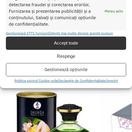
detectarea fraudei și corectarea erorilor,
cantitate pe partea interioara a antebratului.
*Depozitati produsul intr-un loc racoros, uscat si intunecat.
Furnizarea și prezentarea publicității și a
Mereu activ
*Incetati imediat utilizarea in caz de reactie alergica.
conținutului, Salvați și comunicați opțiunile
*A nu se lasa la indemana copiilor.
de confidențialitate.
Gestionează 1771 furnizori
Citește mai multe despre aceste scopuri
SKU:
4042342004793
Accept toate
Categorii:
ULEI MASAJ EROTIC
,
Ulei masaj cu arome
Etichete:
Ulei de Masaj
,
Ulei de Masaj Comestibil
Respinge
Gestionează opțiunile
Produse similare
Politica privind Cookie-urile
Declarație de Confidențialitate
Imprint