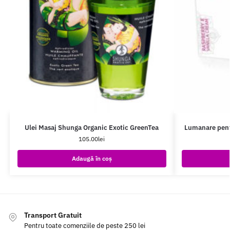
Ulei Masaj Shunga Organic Exotic GreenTea
Lumanare pent
105.00
lei
Adaugă în coș
Transport Gratuit
Pentru toate comenziile de peste 250 lei