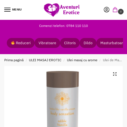
MENIU
0
Comenzi telefon: 0784 110 110
Reduceri
Vibratoare
Clitoris
Dildo
Masturbatoare
Prima pagină
ULEI MASAJ EROTIC
Ulei masaj cu arome
Ulei de Masaj Comestibil Vanilie Shiatsu 75 ml
/
/
/