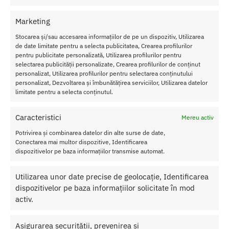
corporate si evenimentele deosebite.
Marketing
Mod de utilizare
Stocarea și/sau accesarea informațiilor de pe un dispozitiv, Utilizarea
de date limitate pentru a selecta publicitatea, Crearea profilurilor
Pentru masaj erotic, incalziti uleiul in palme si masati delicat
pentru publicitate personalizată, Utilizarea profilurilor pentru
intreg corpul partenerului.
selectarea publicității personalizate, Crearea profilurilor de conținut
personalizat, Utilizarea profilurilor pentru selectarea conținutului
Pentru hidratare zilnica, masati usor pielea dupa ce ati iesit din
personalizat, Dezvoltarea și îmbunătățirea serviciilor, Utilizarea datelor
dus.
limitate pentru a selecta conținutul.
Pentru relaxare in timpul baii, adaugati cateva picaturi de ulei in
Caracteristici
Mereu activ
apa care curge in cada.
Potrivirea și combinarea datelor din alte surse de date,
Cantitate:
75 ml
Conectarea mai multor dispozitive, Identificarea
dispozitivelor pe baza informațiilor transmise automat.
Aroma
: Vanilie
Sex
: Unisex
Comestibil
Utilizarea unor date precise de geolocație, Identificarea
Ingrijeste pielea
dispozitivelor pe baza informațiilor solicitate în mod
activ.
Precautii
Asigurarea securității, prevenirea și
*Testati sensibilitatea pielii inainte de utilizare, aplicand o mica