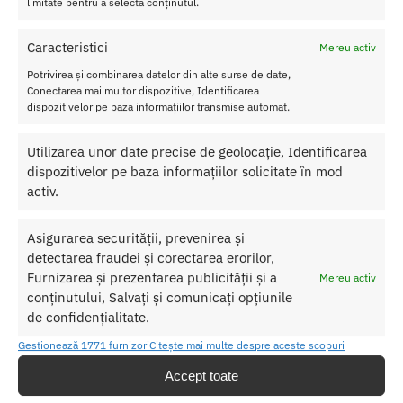
limitate pentru a selecta conținutul.
tate:
1
5 ml
Bazat
Caracteristici
Mereu activ
pe:
sili
Potrivirea și combinarea datelor din alte surse de date,
con
Conectarea mai multor dispozitive, Identificarea
Forma:
dispozitivelor pe baza informațiilor transmise automat.
Gel
Utilizarea unor date precise de geolocație, Identificarea
dispozitivelor pe baza informațiilor solicitate în mod
activ.
SKU:
5600304015370
Categorii:
ULEI MASAJ EROTIC
,
Ulei masaj cu feromoni
Asigurarea securității, prevenirea și
Etichetă:
Ulei Masaj Hot Bio Piper Rosu 100 ml
detectarea fraudei și corectarea erorilor,
Furnizarea și prezentarea publicității și a
Mereu activ
conținutului, Salvați și comunicați opțiunile
Produse similare
de confidențialitate.
Gestionează 1771 furnizori
Citește mai multe despre aceste scopuri
Accept toate