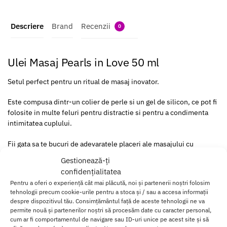
Descriere
Brand
Recenzii
0
Ulei Masaj Pearls in Love 50 ml
Setul perfect pentru un ritual de masaj inovator.
Este compusa dintr-un colier de perle si un gel de silicon, ce pot fi
folosite in multe feluri pentru distractie si pentru a condimenta
intimitatea cuplului.
Fii gata sa te bucuri de adevaratele placeri ale masajului cu
ajutorul acestui ulei de la
Intt.
Gestionează-ți
confidențialitatea
Cu siguranta va fi atat de incantata de atingerile tale incat iti va
Pentru a oferi o experiență cât mai plăcută, noi și partenerii noștri folosim
cere sa nu te mai opresti.
tehnologii precum cookie-urile pentru a stoca și / sau a accesa informații
despre dispozitivul tău. Consimțământul față de aceste tehnologii ne va
Poti face minuni cu mainile tale daca ai la indemana uleiul de
permite nouă și partenerilor noștri să procesăm date cu caracter personal,
masaj
Pearls in Love .
cum ar fi comportamentul de navigare sau ID-uri unice pe acest site și să