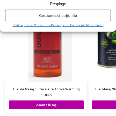
Respinge
Gestionează opțiunile
Politica privind Cookie-urile
Declarație de Confidențialitate
Imprint
Ulei de Masaj cu Incalzire Active Warming
Ulei Masaj S
65.00
lei
Adaugă în coș