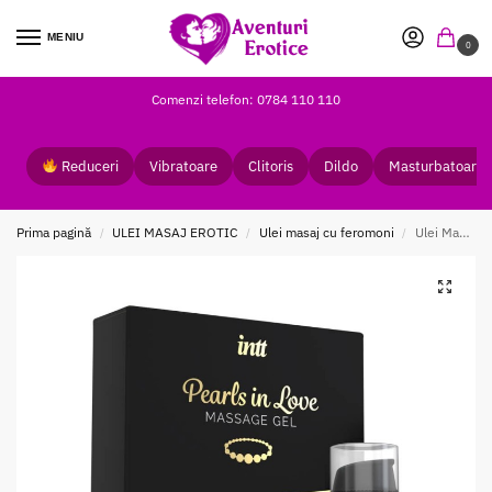
MENIU
0
Comenzi telefon: 0784 110 110
Reduceri
Vibratoare
Clitoris
Dildo
Masturbatoare
Prima pagină
ULEI MASAJ EROTIC
Ulei masaj cu feromoni
Ulei Masaj Pearls in Love 50 ml
/
/
/