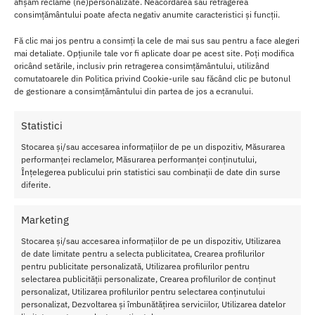
afișăm reclame (ne)personalizate. Neacordarea sau retragerea
Atmosfera se incinge imediat, iar stresul si grijile vor disparea din
consimțământului poate afecta negativ anumite caracteristici și funcții.
mintea celor doi indragostiti, care nu vor mai dori decat sa profite
Fă clic mai jos pentru a consimți la cele de mai sus sau pentru a face alegeri
de clipele magice.
mai detaliate. Opțiunile tale vor fi aplicate doar pe acest site. Poți modifica
oricând setările, inclusiv prin retragerea consimțământului, utilizând
Utilizare recomandata
comutatoarele din Politica privind Cookie-urile sau făcând clic pe butonul
de gestionare a consimțământului din partea de jos a ecranului.
Pentru barbati
-Aplicati gel in zona intima, rulati colierul pe penis
si efectuati miscari de masturbare in sus si in jos.
Statistici
Pentru femei
– Aplicati gel pe clitoris si labii, intindeti colierul,
Stocarea și/sau accesarea informațiilor de pe un dispozitiv, Măsurarea
asezati-l pe vulva si mutati-l in sus si in jos.
performanței reclamelor, Măsurarea performanței conținutului,
Înțelegerea publicului prin statistici sau combinații de date din surse
diferite.
Caract
eristici
:
Pentr
Marketing
u
Stocarea și/sau accesarea informațiilor de pe un dispozitiv, Utilizarea
mastur
de date limitate pentru a selecta publicitatea, Crearea profilurilor
bare,
pentru publicitate personalizată, Utilizarea profilurilor pentru
Pentru
selectarea publicității personalizate, Crearea profilurilor de conținut
masaj
personalizat, Utilizarea profilurilor pentru selectarea conținutului
Capaci
personalizat, Dezvoltarea și îmbunătățirea serviciilor, Utilizarea datelor