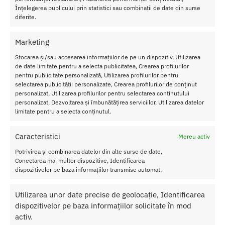
Înțelegerea publicului prin statistici sau combinații de date din surse
Vibrat
diferite.
or
Ultra
Marketing
Power
Bullet
Stocarea și/sau accesarea informațiilor de pe un dispozitiv, Utilizarea
de date limitate pentru a selecta publicitatea, Crearea profilurilor
8
pentru publicitate personalizată, Utilizarea profilurilor pentru
turquo
selectarea publicității personalizate, Crearea profilurilor de conținut
ise
personalizat, Utilizarea profilurilor pentru selectarea conținutului
personalizat, Dezvoltarea și îmbunătățirea serviciilor, Utilizarea datelor
Cont
limitate pentru a selecta conținutul.
rola
t
Caracteristici
Mereu activ
prin
aplicatie
Potrivirea și combinarea datelor din alte surse de date,
Conectarea mai multor dispozitive, Identificarea
Culoare: albastru
dispozitivelor pe baza informațiilor transmise automat.
Vibratii: da
Reincarcabil: USB
Diametru: 2.7 cm
Utilizarea unor date precise de geolocație, Identificarea
Lungime: 14 cm
dispozitivelor pe baza informațiilor solicitate în mod
Material: ABS, silicon
activ.