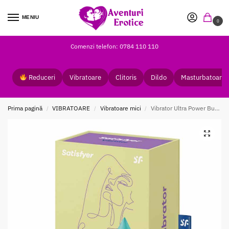
MENIU
0
Comenzi telefon: 0784 110 110
Reduceri
Vibratoare
Clitoris
Dildo
Masturbatoare
Prima pagină
VIBRATOARE
Vibratoare mici
Vibrator Ultra Power Bullet 8 turquoise
/
/
/