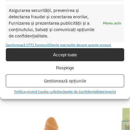
Nu lasati produsul la indemana copiilor.
Asigurarea securității, prevenirea și
detectarea fraudei și corectarea erorilor,
Pentru o utilizare mai usoara utilizati un lubrifiant pe baza de apa.
Furnizarea și prezentarea publicității și a
Mereu activ
conținutului, Salvați și comunicați opțiunile
Nu uitati sa curatati produsul inainte si dupa fiecare utilizare cu apa
de confidențialitate.
calda si sapun. Pentru o igienizare suplimentara puteti utiliza un
toycleaner.
Gestionează 1771 furnizori
Citește mai multe despre aceste scopuri
Accept toate
SKU:
4061504007748
Categorii:
VIBRATOARE
,
Vibratoare mici
,
Vibratoare smart
Respinge
Etichetă:
Vibrator Ultra Power Bullet 8 turquoise
Gestionează opțiunile
Produse similare
Politica privind Cookie-urile
Declarație de Confidențialitate
Imprint