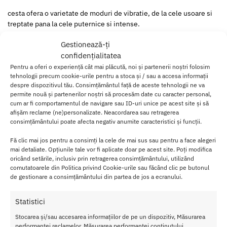
cesta ofera o varietate de moduri de vibratie, de la cele usoare si
treptate pana la cele puternice si intense.
Gestionează-ți
Ultra Power Bullet 8 turquoise
este usor de utilizat, compact si
confidențialitatea
portabil, putand fi transportat cu usurinta in geanta sau buzunar.
Pentru a oferi o experiență cât mai plăcută, noi și partenerii noștri folosim
Acesta poate fi utilizat pentru a stimula zonele erogene ale
tehnologii precum cookie-urile pentru a stoca și / sau a accesa informații
despre dispozitivul tău. Consimțământul față de aceste tehnologii ne va
corpului, cum ar fi clitorisul, sfarcurile sau alte zone sensibile,
permite nouă și partenerilor noștri să procesăm date cu caracter personal,
pentru a oferi o experienta placuta si satisfacatoare.
cum ar fi comportamentul de navigare sau ID-uri unice pe acest site și să
afișăm reclame (ne)personalizate. Neacordarea sau retragerea
In plus, dispozitivul este rezistent la apa, ceea ce inseamna ca
consimțământului poate afecta negativ anumite caracteristici și funcții.
poate fi utilizat in dus sau in baie pentru a-ti imbunatati experienta
de stimulare sexuala.
Fă clic mai jos pentru a consimți la cele de mai sus sau pentru a face alegeri
mai detaliate. Opțiunile tale vor fi aplicate doar pe acest site. Poți modifica
oricând setările, inclusiv prin retragerea consimțământului, utilizând
Ultra Power Bullet
este un dispozitiv de stimulare sexuala
comutatoarele din Politica privind Cookie-urile sau făcând clic pe butonul
puternic si usor de utilizat, ideal pentru persoanele care cauta o
de gestionare a consimțământului din partea de jos a ecranului.
modalitate simpla si eficienta de a-si imbunatati experienta
sexuala.
Statistici
Caract
Stocarea și/sau accesarea informațiilor de pe un dispozitiv, Măsurarea
eristici
performanței reclamelor, Măsurarea performanței conținutului,