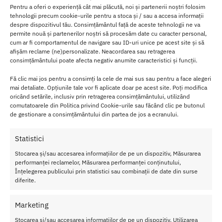
Pentru a oferi o experiență cât mai plăcută, noi și partenerii noștri folosim
tehnologii precum cookie-urile pentru a stoca și / sau a accesa informații
CATEGORII DE PRODUSE
despre dispozitivul tău. Consimțământul față de aceste tehnologii ne va
permite nouă și partenerilor noștri să procesăm date cu caracter personal,
VIBRATOARE
cum ar fi comportamentul de navigare sau ID-uri unice pe acest site și să
afișăm reclame (ne)personalizate. Neacordarea sau retragerea
DILDO
consimțământului poate afecta negativ anumite caracteristici și funcții.
SETURI EROTICE
FIFTY SHADES OF GREY
Fă clic mai jos pentru a consimți la cele de mai sus sau pentru a face alegeri
mai detaliate. Opțiunile tale vor fi aplicate doar pe acest site. Poți modifica
STIMULATOARE CLITORIS
oricând setările, inclusiv prin retragerea consimțământului, utilizând
STRAP ON
comutatoarele din Politica privind Cookie-urile sau făcând clic pe butonul
de gestionare a consimțământului din partea de jos a ecranului.
BUTT PLUG
MANSOANE SI INELE
Statistici
POMPE VACUUM
Stocarea și/sau accesarea informațiilor de pe un dispozitiv, Măsurarea
MASTURBATOARE
performanței reclamelor, Măsurarea performanței conținutului,
BILE SEXSHOP
Înțelegerea publicului prin statistici sau combinații de date din surse
PREZERVATIVE
diferite.
FETISH
Marketing
LUBRIFIANTI
STIMULENTE
Stocarea și/sau accesarea informațiilor de pe un dispozitiv, Utilizarea