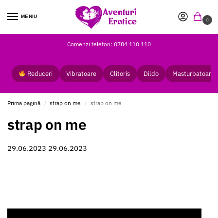
MENIU
0
Comenzi telefon: 0784 110 110
Reduceri
Vibratoare
Clitoris
Dildo
Masturbatoare
Prima pagină
strap on me
strap on me
/
/
strap on me
29.06.2023
29.06.2023