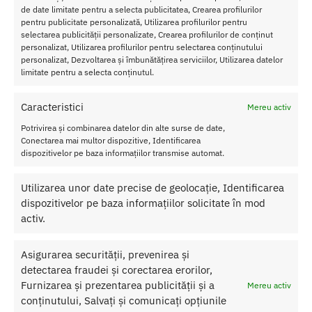
de date limitate pentru a selecta publicitatea, Crearea profilurilor
PARFUM CU FEROMONI
pentru publicitate personalizată, Utilizarea profilurilor pentru
ULEI MASAJ EROTIC
selectarea publicității personalizate, Crearea profilurilor de conținut
COSMETICE SI IGIENA
personalizat, Utilizarea profilurilor pentru selectarea conținutului
personalizat, Dezvoltarea și îmbunătățirea serviciilor, Utilizarea datelor
LENJERIE FEMEI
limitate pentru a selecta conținutul.
LENJERIE BARBATI
LENJERIE COMESTIBILA
Caracteristici
Mereu activ
DIVERTISMENT
Potrivirea și combinarea datelor din alte surse de date,
Conectarea mai multor dispozitive, Identificarea
dispozitivelor pe baza informațiilor transmise automat.
Transport Gratuit
Utilizarea unor date precise de geolocație, Identificarea
Pentru toate comenziile de peste 250 lei
dispozitivelor pe baza informațiilor solicitate în mod
activ.
Retur Gratis in 21 zile
Toate comenzile pot fi returnate in 14 zile conform termenilor.
Asigurarea securității, prevenirea și
Sex Shop Romania
detectarea fraudei și corectarea erorilor,
Comanda online de oriunde ai fi si primesti comanda a 2-a zi.
Furnizarea și prezentarea publicității și a
Mereu activ
Discretie Maxima
conținutului, Salvați și comunicați opțiunile