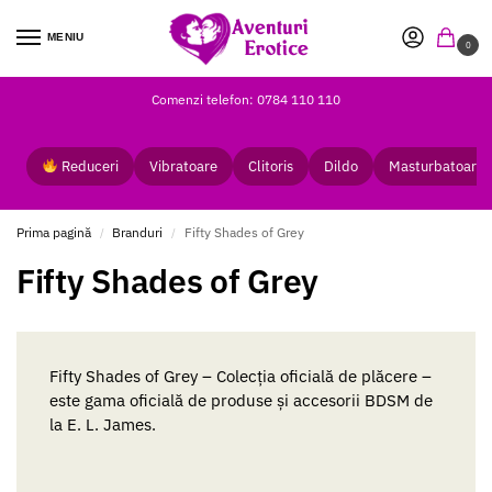
MENIU
0
Comenzi telefon: 0784 110 110
Reduceri
Vibratoare
Clitoris
Dildo
Masturbatoare
Prima pagină
Branduri
Fifty Shades of Grey
/
/
Fifty Shades of Grey
Fifty Shades of Grey – Colecția oficială de plăcere –
este gama oficială de produse și accesorii BDSM de
la E. L. James.