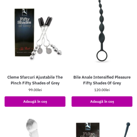
Cleme Sfarcuri Ajustabile The
Bile Anale Intensified Pleasure
Pinch Fifty Shades of Grey
Fifty Shades Of Grey
99.00
lei
120.00
lei
Adaugă în coș
Adaugă în coș