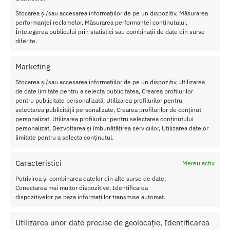
Stocarea și/sau accesarea informațiilor de pe un dispozitiv, Măsurarea
performanței reclamelor, Măsurarea performanței conținutului,
Înțelegerea publicului prin statistici sau combinații de date din surse
diferite.
Joc de Zaruri Fifty Shades of
Kit Anal Fifty Shades Of Grey
Grey
Overload
Marketing
50.00
lei
295.00
lei
Stocarea și/sau accesarea informațiilor de pe un dispozitiv, Utilizarea
de date limitate pentru a selecta publicitatea, Crearea profilurilor
Adaugă în coș
Adaugă în coș
pentru publicitate personalizată, Utilizarea profilurilor pentru
selectarea publicității personalizate, Crearea profilurilor de conținut
personalizat, Utilizarea profilurilor pentru selectarea conținutului
personalizat, Dezvoltarea și îmbunătățirea serviciilor, Utilizarea datelor
limitate pentru a selecta conținutul.
Caracteristici
Mereu activ
Potrivirea și combinarea datelor din alte surse de date,
Conectarea mai multor dispozitive, Identificarea
dispozitivelor pe baza informațiilor transmise automat.
Utilizarea unor date precise de geolocație, Identificarea