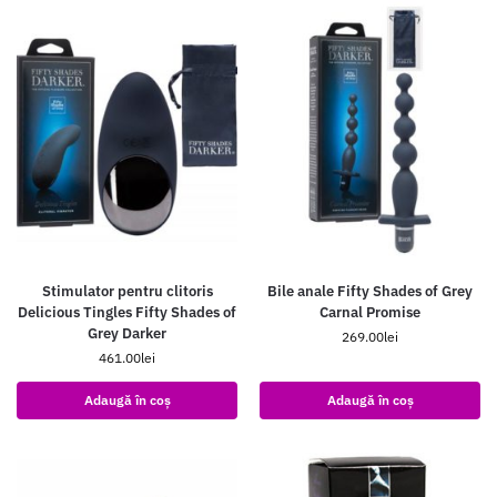
Stimulator pentru clitoris
Bile anale Fifty Shades of Grey
Delicious Tingles Fifty Shades of
Carnal Promise
Grey Darker
269.00
lei
461.00
lei
Adaugă în coș
Adaugă în coș