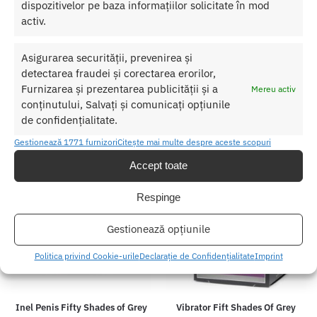
dispozitivelor pe baza informațiilor solicitate în mod
activ.
Ou Vibrator Fifty Shades of Grey
Masator Prostata Fifty Shades of
Grey Pleasure Collection
423.00
lei
Asigurarea securității, prevenirea și
412.00
lei
detectarea fraudei și corectarea erorilor,
Adaugă în coș
Adaugă în coș
Furnizarea și prezentarea publicității și a
Mereu activ
conținutului, Salvați și comunicați opțiunile
de confidențialitate.
Gestionează 1771 furnizori
Citește mai multe despre aceste scopuri
Accept toate
Respinge
Gestionează opțiunile
Politica privind Cookie-urile
Declarație de Confidențialitate
Imprint
Inel Penis Fifty Shades of Grey
Vibrator Fift Shades Of Grey