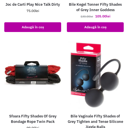
Joc de Carti Play Nice Talk Dirty
Bile Kegel Tonner Fifty Shades
of Grey Inner Goddess
75.00
lei
105.00
lei
130.00
lei
Adaugă în coș
Adaugă în coș
Sfoara Fifty Shades Of Grey
Bile Vaginale Fifty Shades of
Bondage Rope Twin Pack
Grey Tighten and Tense Silicone
Jiggle Balls
99.00
lei