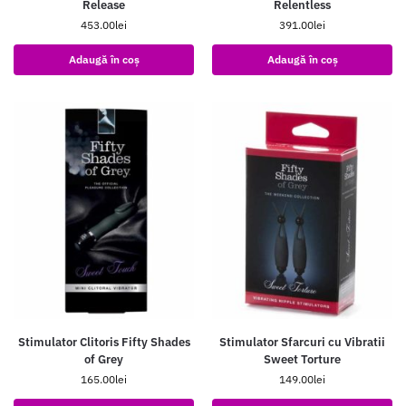
Release
Relentless
453.00
lei
391.00
lei
Adaugă în coș
Adaugă în coș
Stimulator Clitoris Fifty Shades
Stimulator Sfarcuri cu Vibratii
of Grey
Sweet Torture
165.00
lei
149.00
lei