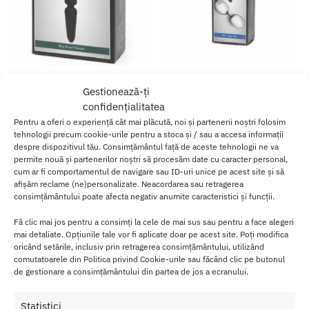
Gestionează-ți
Mini Vibe Wand Fifty Shades of
Bile vaginale Fifty shades of
confidențialitatea
Grey
Grey
Pentru a oferi o experiență cât mai plăcută, noi și partenerii noștri folosim
279.00
lei
(1)
tehnologii precum cookie-urile pentru a stoca și / sau a accesa informații
119.00
lei
despre dispozitivul tău. Consimțământul față de aceste tehnologii ne va
permite nouă și partenerilor noștri să procesăm date cu caracter personal,
Adaugă în coș
Adaugă în coș
cum ar fi comportamentul de navigare sau ID-uri unice pe acest site și să
afișăm reclame (ne)personalizate. Neacordarea sau retragerea
consimțământului poate afecta negativ anumite caracteristici și funcții.
Fă clic mai jos pentru a consimți la cele de mai sus sau pentru a face alegeri
mai detaliate. Opțiunile tale vor fi aplicate doar pe acest site. Poți modifica
oricând setările, inclusiv prin retragerea consimțământului, utilizând
comutatoarele din Politica privind Cookie-urile sau făcând clic pe butonul
de gestionare a consimțământului din partea de jos a ecranului.
Statistici