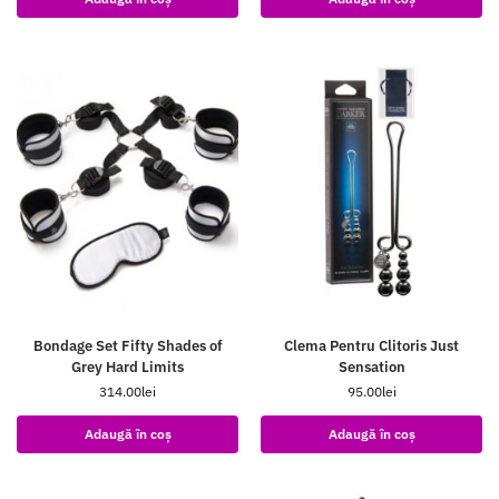
Bondage Set Fifty Shades of
Clema Pentru Clitoris Just
Grey Hard Limits
Sensation
314.00
lei
95.00
lei
Adaugă în coș
Adaugă în coș