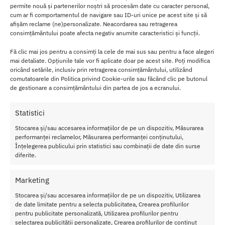
de
permite nouă și partenerilor noștri să procesăm date cu caracter personal,
pros
cum ar fi comportamentul de navigare sau ID-uri unice pe acest site și să
tata
afișăm reclame (ne)personalizate. Neacordarea sau retragerea
subt
consimțământului poate afecta negativ anumite caracteristici și funcții.
ire,
Fă clic mai jos pentru a consimți la cele de mai sus sau pentru a face alegeri
perf
mai detaliate. Opțiunile tale vor fi aplicate doar pe acest site. Poți modifica
ect
oricând setările, inclusiv prin retragerea consimțământului, utilizând
pen
comutatoarele din Politica privind Cookie-urile sau făcând clic pe butonul
tru
de gestionare a consimțământului din partea de jos a ecranului.
ince
pato
Statistici
ri
–
Stocarea și/sau accesarea informațiilor de pe un dispozitiv, Măsurarea
performanței reclamelor, Măsurarea performanței conținutului,
Ope
Înțelegerea publicului prin statistici sau combinații de date din surse
ratiune de control de la distanta pentru intalniri erotice cu un
diferite.
partener
– 10 modele si pana la 6 niveluri de intensitate ce ofera o placere
Marketing
adaptata
– Masator de prostata din silicon negru neted, elegant si
Stocarea și/sau accesarea informațiilor de pe un dispozitiv, Utilizarea
telecomanda neagra acoperita cu PU, cu butoane si detalii argintii
de date limitate pentru a selecta publicitatea, Crearea profilurilor
contrastante
pentru publicitate personalizată, Utilizarea profilurilor pentru
selectarea publicității personalizate, Crearea profilurilor de conținut
– Jucaria este reincarcabila prin USB cu cablu de incarcare inclus