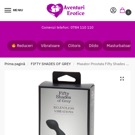
MENIU
0
Comenzi telefon: 0784 110 110
Reduceri
Vibratoare
Clitoris
Dildo
Masturbatoare
Prima pagină
FIFTY SHADES OF GREY
Masator Prostata Fifty Shades of Grey Pleasure Collection
/
/