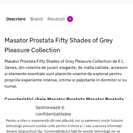
Descriere
Brand
Recenzii
0
Masator Prostata Fifty Shades of Grey
Pleasure Collection
Masator Prostata Fifty Shades of Grey Pleasure Collection de E L
James, din colectia de jucarii elegante, de inalta calitate, accesorii
si elemente esentiale sunt placerile voastre de explorat pentru
propriile experiente intense, intime si palpitante in dormitor si nu
numai.
Caracteristici cheie Masator Prostata Masator Prostata
Fifty Shades of Grey Pleasure Collection
Gestionează-ți
confidențialitatea
–
Pentru a oferi o experiență cât mai plăcută, noi și partenerii noștri folosim
Mas
tehnologii precum cookie-urile pentru a stoca și / sau a accesa informații
ator
despre dispozitivul tău. Consimțământul față de aceste tehnologii ne va