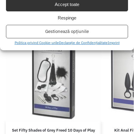
Accept toate
Respinge
Gestionează opțiunile
Politica privind Cookie-urile
Declarație de Confidențialitate
Imprint
Set Fifty Shades of Grey Freed 10 Days of Play
Kit Anal F