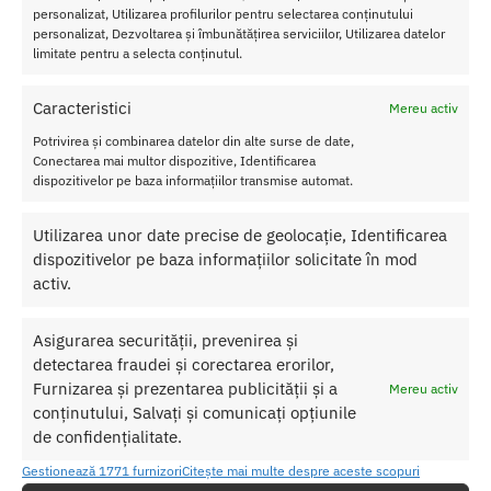
personalizat, Utilizarea profilurilor pentru selectarea conținutului
– Jucaria este 100% impermeabila (telecomanda nu este
personalizat, Dezvoltarea și îmbunătățirea serviciilor, Utilizarea datelor
impermeabila)
limitate pentru a selecta conținutul.
– Telecomanda are o autonomie de pana la 5 metri
– Vine cu o punga de depozitare din satin
Caracteristici
Mereu activ
Nu lasati produsul la indemana copiilor.
Potrivirea și combinarea datelor din alte surse de date,
Conectarea mai multor dispozitive, Identificarea
Pentru o utilizare mai usoara utilizati un lubrifiant pe baza de apa.
dispozitivelor pe baza informațiilor transmise automat.
Nu uitati sa curatati produsul inainte si dupa fiecare utilizare cu apa
Utilizarea unor date precise de geolocație, Identificarea
calda si sapun. Pentru o igienizare suplimentara puteti utiliza un
dispozitivelor pe baza informațiilor solicitate în mod
toycleaner.
activ.
SKU:
5060462638680
Asigurarea securității, prevenirea și
Categorie:
FIFTY SHADES OF GREY
detectarea fraudei și corectarea erorilor,
Etichetă:
Masator Prostata Fifty Shades of Grey Pleasure
Furnizarea și prezentarea publicității și a
Mereu activ
Collection
conținutului, Salvați și comunicați opțiunile
de confidențialitate.
Produse similare
Gestionează 1771 furnizori
Citește mai multe despre aceste scopuri