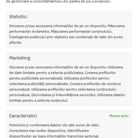
de gestionare a consimțământului din partea de jos a ecranului.
Sunt ideale pentru fanii trilogiei dar si pentru cei care doresc sa se
Statistici
simta dominati sau sa domine partenerul.
Stocarea și/sau accesarea informațiilor de pe un dispozitiv, Măsurarea
Avand recenzii foarte bune si fiind foarte usor de folosit, acest
Set
performanței reclamelor, Măsurarea performanței conținutului,
de Catuse Fifty Shades of Grey
va asigura atat comfort, calitate cat
Înțelegerea publicului prin statistici sau combinații de date din surse
si discretie maxima, putand fi luat cu dumneavoastra oriunde.
diferite.
Caracteristici Set Catuse Fifty Shades of Grey
Marketing
Catuse din metal
Stocarea și/sau accesarea informațiilor de pe un dispozitiv, Utilizarea
Este inclus un sac de depozitare din satin
de date limitate pentru a selecta publicitatea, Crearea profilurilor
Functia de eliberare imediata
pentru publicitate personalizată, Utilizarea profilurilor pentru
Ajustabil pentru toate tipurile de incheieturi
selectarea publicității personalizate, Crearea profilurilor de conținut
Sunt disponibile doua chei
personalizat, Utilizarea profilurilor pentru selectarea conținutului
personalizat, Dezvoltarea și îmbunătățirea serviciilor, Utilizarea datelor
Lungime: 25 cm
limitate pentru a selecta conținutul.
Perfect pentru a-ti mentine partenerul pe loc in timpul jocului.
Caracteristici
Mereu activ
Potrivirea și combinarea datelor din alte surse de date,
SKU:
5060108819688
Conectarea mai multor dispozitive, Identificarea
Categorie:
FIFTY SHADES OF GREY
dispozitivelor pe baza informațiilor transmise automat.