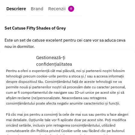
Descriere
Brand
Recenzii
0
Set Catuse Fifty Shades of Grey
Este un set de catuse excelent pentru cei care vor sa aduca ceva
nou in dormitor.
Gestionează-ți
Au un design unic care le face sa fie ajustabile oricarei persoane.
confidențialitatea
Sunt perfecte atat pentru incepatori cat si pentru persoanele
Pentru a oferi o experiență cât mai plăcută, noi și partenerii noștri folosim
tehnologii precum cookie-urile pentru a stoca și / sau a accesa informații
avansate.
despre dispozitivul tău. Consimțământul față de aceste tehnologii ne va
permite nouă și partenerilor noștri să procesăm date cu caracter personal,
Catusele pun perfect in balanta experienta autentica sexuala cu
cum ar fi comportamentul de navigare sau ID-uri unice pe acest site și să
siguranta evadarii iminente daca este necesar.
afișăm reclame (ne)personalizate. Neacordarea sau retragerea
consimțământului poate afecta negativ anumite caracteristici și funcții.
Se pot regla foarte usor pentru a se potrivi pe incheietura
dumneavoastra.
Fă clic mai jos pentru a consimți la cele de mai sus sau pentru a face alegeri
mai detaliate. Opțiunile tale vor fi aplicate doar pe acest site. Poți modifica
oricând setările, inclusiv prin retragerea consimțământului, utilizând
Fiecare catusa se incheie ferm, dar are functia de a va elibera
comutatoarele din Politica privind Cookie-urile sau făcând clic pe butonul
imediat in cazul in care sunteti nevoiti.