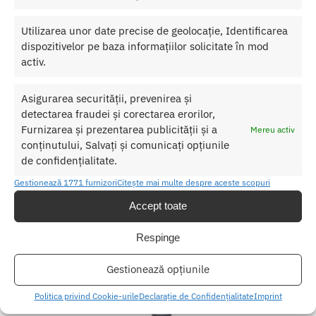
Etichetă:
Set Catuse Fifty Shades of Grey
Utilizarea unor date precise de geolocație, Identificarea
dispozitivelor pe baza informațiilor solicitate în mod
Produse similare
activ.
Asigurarea securității, prevenirea și
detectarea fraudei și corectarea erorilor,
Furnizarea și prezentarea publicității și a
Mereu activ
conținutului, Salvați și comunicați opțiunile
de confidențialitate.
Gestionează 1771 furnizori
Citește mai multe despre aceste scopuri
Accept toate
Respinge
Gestionează opțiunile
Politica privind Cookie-urile
Declarație de Confidențialitate
Imprint