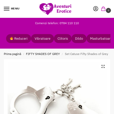
MENIU
0
Comenzi telefon: 0784 110 110
Reduceri
Vibratoare
Clitoris
Dildo
Masturbatoare
Prima pagină
FIFTY SHADES OF GREY
Set Catuse Fifty Shades of Grey
/
/