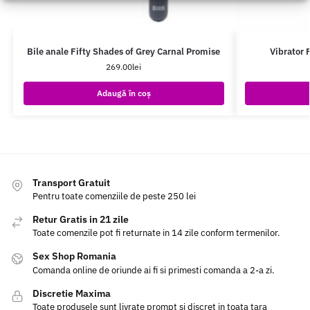
Bile anale Fifty Shades of Grey Carnal Promise
Vibrator 
269.00
lei
Adaugă în coș
Transport Gratuit
Pentru toate comenziile de peste 250 lei
Retur Gratis in 21 zile
Toate comenzile pot fi returnate in 14 zile conform termenilor.
Sex Shop Romania
Comanda online de oriunde ai fi si primesti comanda a 2-a zi.
Discretie Maxima
Toate produsele sunt livrate prompt si discret in toata tara