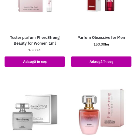
Tester parfum PheroStrong
Parfum Obsessive for Men
Beauty for Women 1ml
150.00
lei
18.00
lei
Adaugă în coș
Adaugă în coș