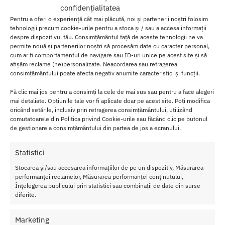
18.00
lei
100.00
lei
confidențialitatea
Pentru a oferi o experiență cât mai plăcută, noi și partenerii noștri folosim
Adaugă în coș
Adaugă în coș
tehnologii precum cookie-urile pentru a stoca și / sau a accesa informații
despre dispozitivul tău. Consimțământul față de aceste tehnologii ne va
permite nouă și partenerilor noștri să procesăm date cu caracter personal,
cum ar fi comportamentul de navigare sau ID-uri unice pe acest site și să
afișăm reclame (ne)personalizate. Neacordarea sau retragerea
consimțământului poate afecta negativ anumite caracteristici și funcții.
Fă clic mai jos pentru a consimți la cele de mai sus sau pentru a face alegeri
mai detaliate. Opțiunile tale vor fi aplicate doar pe acest site. Poți modifica
oricând setările, inclusiv prin retragerea consimțământului, utilizând
comutatoarele din Politica privind Cookie-urile sau făcând clic pe butonul
de gestionare a consimțământului din partea de jos a ecranului.
Statistici
Stocarea și/sau accesarea informațiilor de pe un dispozitiv, Măsurarea
performanței reclamelor, Măsurarea performanței conținutului,
Concentrat fara parfum
Tester parfum PheroStrong Wind
Înțelegerea publicului prin statistici sau combinații de date din surse
PheroStrong for Women 7.5ml
for Men 1ml
diferite.
100.00
lei
18.00
lei
Adaugă în coș
Adaugă în coș
Marketing