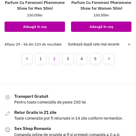
Parfum Cu Feromoni Pheromone
Parfum Cu Feromoni Pheromone
Show for Men 50ml
Show for Women 50ml
150.00
lei
150.00
lei
Adaugă în coș
Adaugă în coș
Afișez 29 - 56 din 133 de rezultate
1
2
3
4
5
Transport Gratuit
Pentru toate comenziile de peste 250 lei
Retur Gratis in 21 zile
Toate comenzile pot fi returnate in 14 zile conform termenilor.
Sex Shop Romania
Comanda online de oriunde ai fi si primesti comanda a 2-a zi.