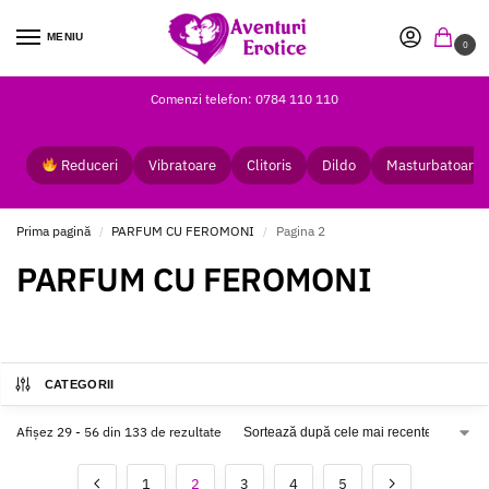
MENIU
0
Comenzi telefon: 0784 110 110
Reduceri
Vibratoare
Clitoris
Dildo
Masturbatoare
Prima pagină
PARFUM CU FEROMONI
Pagina 2
/
/
PARFUM CU FEROMONI
CATEGORII
Afișez 29 - 56 din 133 de rezultate
1
2
3
4
5