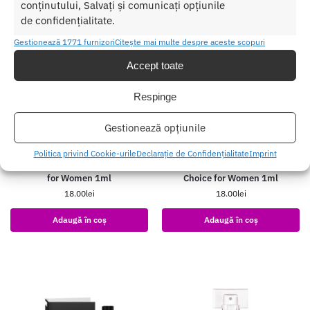
conținutului, Salvați și comunicați opțiunile
de confidențialitate.
Gestionează 1771 furnizori
Citește mai multe despre aceste scopuri
Accept toate
Respinge
Gestionează opțiunile
Politica privind Cookie-urile
Declarație de Confidențialitate
Imprint
Tester parfum PheroStrong Wind
Tester parfum PheroStrong Your
for Women 1ml
Choice for Women 1ml
18.00
lei
18.00
lei
Adaugă în coș
Adaugă în coș