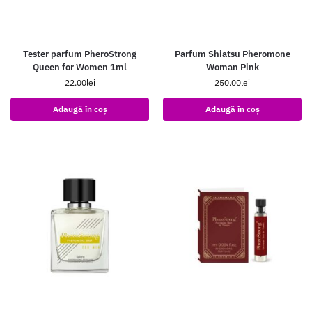
Tester parfum PheroStrong
Parfum Shiatsu Pheromone
Queen for Women 1ml
Woman Pink
22.00
lei
250.00
lei
Adaugă în coș
Adaugă în coș