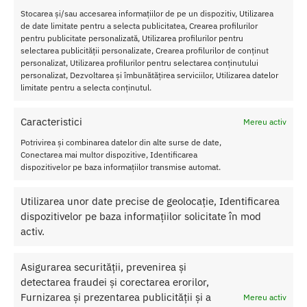
Stocarea și/sau accesarea informațiilor de pe un dispozitiv, Utilizarea
de date limitate pentru a selecta publicitatea, Crearea profilurilor
pentru publicitate personalizată, Utilizarea profilurilor pentru
selectarea publicității personalizate, Crearea profilurilor de conținut
personalizat, Utilizarea profilurilor pentru selectarea conținutului
personalizat, Dezvoltarea și îmbunătățirea serviciilor, Utilizarea datelor
limitate pentru a selecta conținutul.
Caracteristici
Mereu activ
Potrivirea și combinarea datelor din alte surse de date,
Conectarea mai multor dispozitive, Identificarea
dispozitivelor pe baza informațiilor transmise automat.
Utilizarea unor date precise de geolocație, Identificarea
Tester parfum PheroStrong
Parfum PheroStrong Angel for
Angel for Women 1ml
Women 50ml
dispozitivelor pe baza informațiilor solicitate în mod
activ.
18.00
lei
175.00
lei
Adaugă în coș
Adaugă în coș
Asigurarea securității, prevenirea și
detectarea fraudei și corectarea erorilor,
Furnizarea și prezentarea publicității și a
Mereu activ