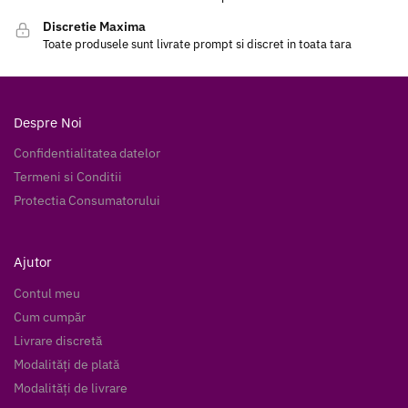
Discretie Maxima
Toate produsele sunt livrate prompt si discret in toata tara
Despre Noi
Confidentialitatea datelor
Termeni si Conditii
Protectia Consumatorului
Ajutor
Contul meu
Cum cumpăr
Livrare discretă
Modalități de plată
Modalități de livrare