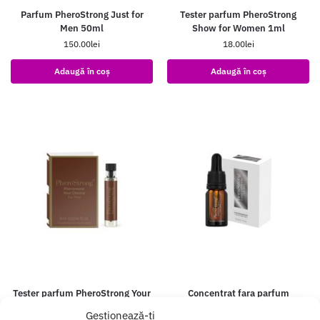
Parfum PheroStrong Just for
Tester parfum PheroStrong
Men 50ml
Show for Women 1ml
150.00
lei
18.00
lei
Adaugă în coș
Adaugă în coș
Tester parfum PheroStrong Your
Concentrat fara parfum
Choice for Men 1ml
PheroStrong for Men 7.5ml
Gestionează-ți