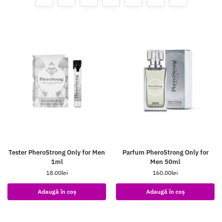
Tester PheroStrong Only for Men
Parfum PheroStrong Only for
1ml
Men 50ml
18.00
lei
160.00
lei
Adaugă în coș
Adaugă în coș