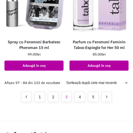
Spray cu Feromoni Barbatesc
Parfum cu Feromoni Feminin
Pheroman 15 ml
Taboo Espiegle for Her 50 ml
49.00
lei
85.00
lei
Adaugă în coș
Adaugă în coș
Afișez 57 - 84 din 133 de rezultate
1
2
3
4
5