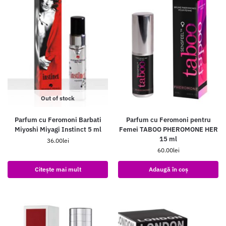
Out of stock
Parfum cu Feromoni Barbati
Parfum cu Feromoni pentru
Miyoshi Miyagi Instinct 5 ml
Femei TABOO PHEROMONE HER
15 ml
36.00
lei
60.00
lei
Citește mai mult
Adaugă în coș