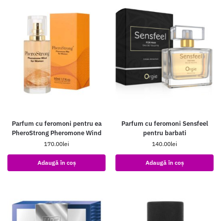
Parfum cu feromoni pentru ea
Parfum cu feromoni Sensfeel
PheroStrong Pheromone Wind
pentru barbati
170.00
lei
140.00
lei
Adaugă în coș
Adaugă în coș