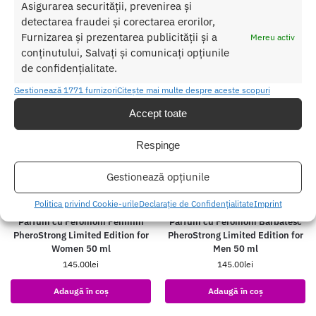
Adaugă în coș
Adaugă în coș
Asigurarea securității, prevenirea și
detectarea fraudei și corectarea erorilor,
Furnizarea și prezentarea publicității și a
Mereu activ
conținutului, Salvați și comunicați opțiunile
de confidențialitate.
Gestionează 1771 furnizori
Citește mai multe despre aceste scopuri
Accept toate
Respinge
Gestionează opțiunile
Politica privind Cookie-urile
Declarație de Confidențialitate
Imprint
Parfum cu Feromoni Feminin
Parfum cu Feromoni Barbatesc
PheroStrong Limited Edition for
PheroStrong Limited Edition for
Women 50 ml
Men 50 ml
145.00
lei
145.00
lei
Adaugă în coș
Adaugă în coș