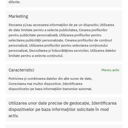
149.00
lei
149.00
lei
diferite.
Adaugă în coș
Adaugă în coș
Marketing
Stocarea și/sau accesarea informațiilor de pe un dispozitiv, Utilizarea
de date limitate pentru a selecta publicitatea, Crearea profilurilor
pentru publicitate personalizată, Utilizarea profilurilor pentru
selectarea publicității personalizate, Crearea profilurilor de conținut
personalizat, Utilizarea profilurilor pentru selectarea conținutului
personalizat, Dezvoltarea și îmbunătățirea serviciilor, Utilizarea datelor
limitate pentru a selecta conținutul.
Caracteristici
Mereu activ
Potrivirea și combinarea datelor din alte surse de date,
Conectarea mai multor dispozitive, Identificarea
dispozitivelor pe baza informațiilor transmise automat.
Parfum Cu Feromoni
Parfum Cu Feromoni
Utilizarea unor date precise de geolocație, Identificarea
PheroStrong pheromone King
PheroStrong pheromone Queen
dispozitivelor pe baza informațiilor solicitate în mod
Barbatesc 50 ml
Feminin 50 ml
activ.
139.00
lei
149.00
lei