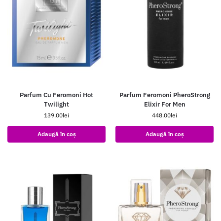
Parfum Cu Feromoni Hot
Parfum Feromoni PheroStrong
Twilight
Elixir For Men
139.00
lei
448.00
lei
Adaugă în coș
Adaugă în coș