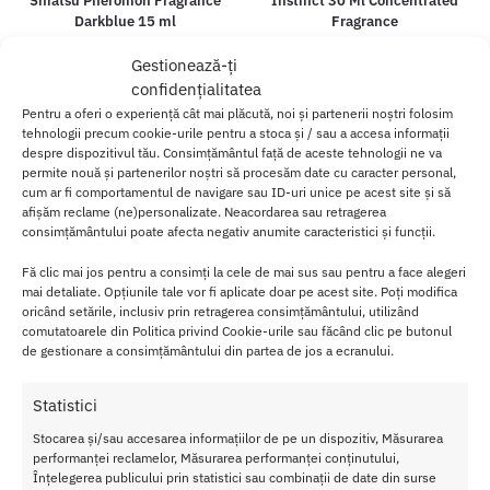
Shiatsu Pheromon Fragrance
Instinct 30 Ml Concentrated
Darkblue 15 ml
Fragrance
134.00
lei
85.00
lei
Gestionează-ți
confidențialitatea
Adaugă în coș
Adaugă în coș
Pentru a oferi o experiență cât mai plăcută, noi și partenerii noștri folosim
tehnologii precum cookie-urile pentru a stoca și / sau a accesa informații
despre dispozitivul tău. Consimțământul față de aceste tehnologii ne va
permite nouă și partenerilor noștri să procesăm date cu caracter personal,
cum ar fi comportamentul de navigare sau ID-uri unice pe acest site și să
afișăm reclame (ne)personalizate. Neacordarea sau retragerea
consimțământului poate afecta negativ anumite caracteristici și funcții.
Fă clic mai jos pentru a consimți la cele de mai sus sau pentru a face alegeri
mai detaliate. Opțiunile tale vor fi aplicate doar pe acest site. Poți modifica
oricând setările, inclusiv prin retragerea consimțământului, utilizând
comutatoarele din Politica privind Cookie-urile sau făcând clic pe butonul
de gestionare a consimțământului din partea de jos a ecranului.
Statistici
Parfum Cu Feromoni
Parfum Cu Feromoni
Stocarea și/sau accesarea informațiilor de pe un dispozitiv, Măsurarea
PheroStrong pheromone
PheroStrong pheromone
performanței reclamelor, Măsurarea performanței conținutului,
Popularity Feminin 50 ml
Popularity Barbatesc 50 ml
Înțelegerea publicului prin statistici sau combinații de date din surse