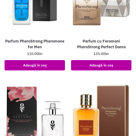
Parfum PheroStrong Pheromone
Parfum cu Feromoni
for Men
PheroStrong Perfect Dama
110.00
lei
135.00
lei
Adaugă în coș
Adaugă în coș