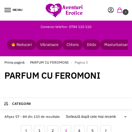
MENIU
0
Comenzi telefon: 0784 110 110
Reduceri
Vibratoare
Clitoris
Dildo
Masturbatoare
Prima pagină
PARFUM CU FEROMONI
Pagina 3
/
/
PARFUM CU FEROMONI
CATEGORII
Afișez 57 - 84 din 133 de rezultate
1
2
3
4
5