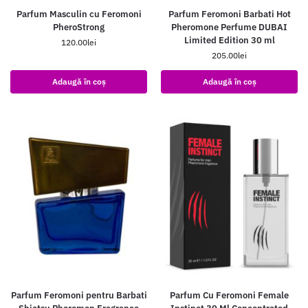
Parfum Masculin cu Feromoni
Parfum Feromoni Barbati Hot
PheroStrong
Pheromone Perfume DUBAI
Limited Edition 30 ml
120.00
lei
205.00
lei
Adaugă în coș
Adaugă în coș
Parfum Feromoni pentru Barbati
Parfum Cu Feromoni Female