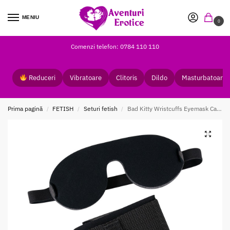
MENIU
0
Comenzi telefon: 0784 110 110
Reduceri
Vibratoare
Clitoris
Dildo
Masturbatoare
Prima pagină
FETISH
Seturi fetish
Bad Kitty Wristcuffs Eyemask Catuse si Masca Ochi
/
/
/