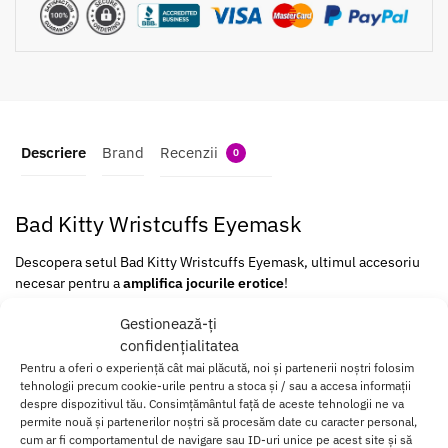
Descriere
Brand
Recenzii
0
Bad Kitty Wristcuffs Eyemask
Descopera setul Bad Kitty Wristcuffs Eyemask, ultimul accesoriu
necesar pentru a
amplifica jocurile erotice
!
Gestionează-ți
Aceasta combinatie iti ofera posibilitatea de a-ti transforma
fanteziile in realitate
si de a aduce o nota captivanta in dormitor.
confidențialitatea
Pentru a oferi o experiență cât mai plăcută, noi și partenerii noștri folosim
Setul este compus din
doua catuse moi
(prevazute cu prindere
tehnologii precum cookie-urile pentru a stoca și / sau a accesa informații
despre dispozitivul tău. Consimțământul față de aceste tehnologii ne va
velcro) si un inel de conectare din metal.
permite nouă și partenerilor noștri să procesăm date cu caracter personal,
cum ar fi comportamentul de navigare sau ID-uri unice pe acest site și să
Acest design iti permite sa fixezi ambele brate ale partenerului