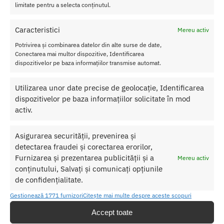
limitate pentru a selecta conținutul.
Este usor de folosit si poate fi utilizat oriunde doresti, fie acasa, fie
in calatorii.
Caracteristici
Mereu activ
Culoare
– Argintiu / Negru
Potrivirea și combinarea datelor din alte surse de date,
Marime
– Ajustabila
Conectarea mai multor dispozitive, Identificarea
Material
– Poliamida / Metal
dispozitivelor pe baza informațiilor transmise automat.
Acest set este minunat pentru a satisface cele mai nebune fetisuri
Utilizarea unor date precise de geolocație, Identificarea
si cele mai ascunse placeri sexuale.
dispozitivelor pe baza informațiilor solicitate în mod
activ.
SKU:
4024144522897
Asigurarea securității, prevenirea și
Categorii:
FETISH
,
Seturi fetish
detectarea fraudei și corectarea erorilor,
Etichetă:
Bad Kitty Wristcuffs Eyemask
Furnizarea și prezentarea publicității și a
Mereu activ
conținutului, Salvați și comunicați opțiunile
Produse similare
de confidențialitate.
Gestionează 1771 furnizori
Citește mai multe despre aceste scopuri
Accept toate