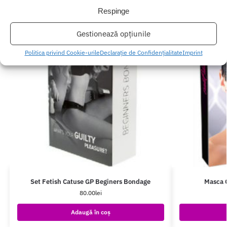
Respinge
Gestionează opțiunile
Politica privind Cookie-urile
Declarație de Confidențialitate
Imprint
Set Fetish Catuse GP Beginers Bondage
Masca G
80.00
lei
Adaugă în coș