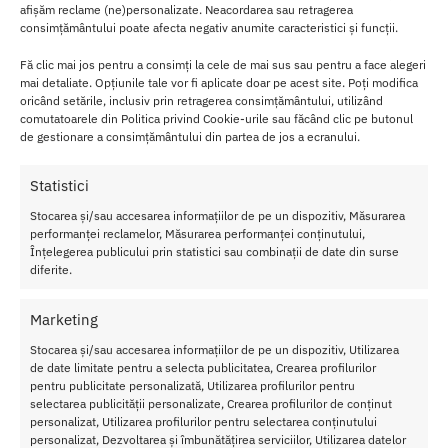
afișăm reclame (ne)personalizate. Neacordarea sau retragerea
intr-o pozitie care ii va oferi placere extrema.
consimțământului poate afecta negativ anumite caracteristici și funcții.
Catusele sunt captusit
e pentru a asigura confortul si pentru a
Fă clic mai jos pentru a consimți la cele de mai sus sau pentru a face alegeri
preveni ranirea incheieturilor.
mai detaliate. Opțiunile tale vor fi aplicate doar pe acest site. Poți modifica
oricând setările, inclusiv prin retragerea consimțământului, utilizând
comutatoarele din Politica privind Cookie-urile sau făcând clic pe butonul
Dar avantajele nu se opresc aici!
de gestionare a consimțământului din partea de jos a ecranului.
Bad Kitty Wristcuffs Eyemask
include si o masca pentru ochi
, care
contribuie la crearea unei atmosfere senzuale si misterioase
Statistici
pentru partenerul tau.
Stocarea și/sau accesarea informațiilor de pe un dispozitiv, Măsurarea
performanței reclamelor, Măsurarea performanței conținutului,
Masca este fabricata dintr-un
material opac si captusit
pentru
Înțelegerea publicului prin statistici sau combinații de date din surse
confort, si dispune de o curea elastica pentru o fixare usoara si
diferite.
confortabila.
Marketing
Toate componentele setului sunt fabricate din polipropilena,
poliamida si metal cu placare cromata,
garantand astfel calitate
si
Stocarea și/sau accesarea informațiilor de pe un dispozitiv, Utilizarea
durabilitate in timp.
de date limitate pentru a selecta publicitatea, Crearea profilurilor
pentru publicitate personalizată, Utilizarea profilurilor pentru
selectarea publicității personalizate, Crearea profilurilor de conținut
Acest set este perfect atat pentru cei care sunt la inceput in
personalizat, Utilizarea profilurilor pentru selectarea conținutului
explorarea jocurilor erotice, cat si pentru cei mai experimentati.
personalizat, Dezvoltarea și îmbunătățirea serviciilor, Utilizarea datelor