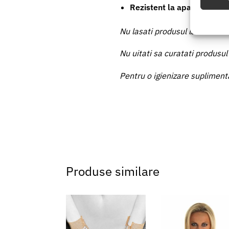
Rezistent la apa
Utiliz
baza in
Nu lasati produsul la indemana
Nu uitati sa curatati produsul 
Asigur
erorilo
Pentru o igienizare suplimenta
Salvați
Produse similare