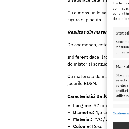
ti satisface cele mai adanci d
Fă clic ma
vor fi apli
Cu dimensiunile sale de 57 c
consimțămâ
de gestion
sigura si placuta.
Realizat din materiale sintet
Statist
Stocarea
De asemenea, este prevazut
Măsurare
din surse
Indiferent daca il folosesti i
de mister si senzualitate oric
Market
Stocarea
Cu materiale de inalta calitat
selecta p
jocurile BDSM.
pentru se
profilur
Caracteristici BallGag with
Utilizare
Lungime
: 57 cm
Caracte
Diametru
: 4,5 cm
Gestionea
Material
: PVC / ABS
Potrivir
dispozit
Culoare
: Rosu