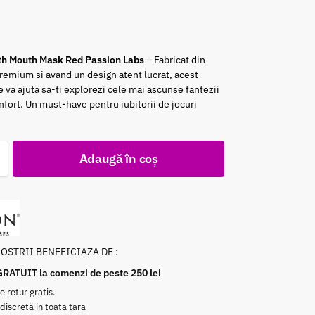
th Mouth Mask Red Passion Labs
– Fabricat din
remium si avand un design atent lucrat, acest
e va ajuta sa-ti explorezi cele mai ascunse fantezii
onfort. Un must-have pentru iubitorii de jocuri
Adaugă în coș
NOSTRII BENEFICIAZA DE :
GRATUIT la comenzi de peste 250 lei
e retur gratis.
 discretă in toata tara