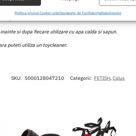
area unor date precise de geolocație, Identificarea dispozitivelor pe
Politica privind Cookie-urile
Declarație de Confidențialitate
Imprint
formațiilor solicitate în mod activ.
 copiilor.
inainte si dupa fiecare utilizare cu apa calda si sapun.
area securității, prevenirea și detectarea fraudei și corectarea
r, Furnizarea și prezentarea publicității și a conținutului,
Mer
ra puteti utiliza un toycleaner.
 și comunicați opțiunile de confidențialitate.
SKU:
5000128047210
Categorii:
FETISH
,
Calus