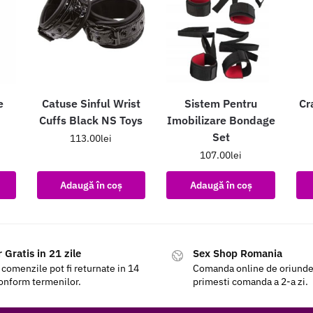
e
Catuse Sinful Wrist
Sistem Pentru
Cr
Cuffs Black NS Toys
Imobilizare Bondage
Set
113.00
lei
107.00
lei
Adaugă în coș
Adaugă în coș
 Gratis in 21 zile
Sex Shop Romania
 comenzile pot fi returnate in 14
Comanda online de oriunde a
conform termenilor.
primesti comanda a 2-a zi.