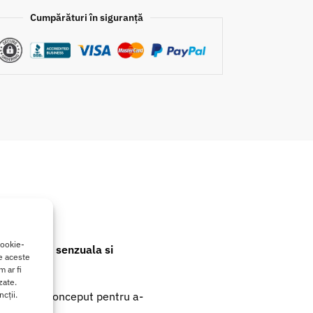
Cumpărături în siguranță
cookie-
 experienta
senzuala si
de aceste
 ar fi
zate.
cții.
iu special conceput pentru a-