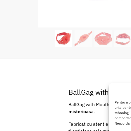
BallGag with Mouth
Pentru a o
BallGag with Mouth Mask este 
urile pent
misterioas
a.
tehnologii
comportame
Neacordare
Fabricat cu atentie la detalii 