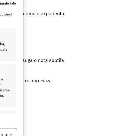
iunile tale
tabil
, garantand o experienta
 butonul
iguranta.
or,
izarii.
 date
uth Mask adauga o nota subtila
 a
ntru cei care apreciaza
or
lizarea
or,
eu activ
iunile