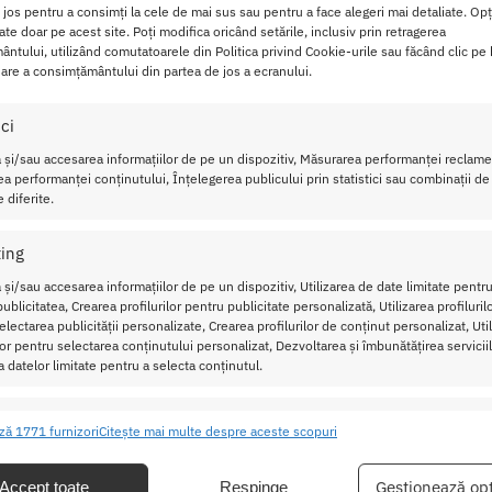
orinte.
i jos pentru a consimți la cele de mai sus sau pentru a face alegeri mai detaliate. Opț
cate doar pe acest site. Poți modifica oricând setările, inclusiv prin retragerea
m lungime si 4,5 cm diametru, acest calus
se potriveste confor
ntului, utilizând comutatoarele din Politica privind Cookie-urile sau făcând clic pe
are a consimțământului din partea de jos a ecranului.
ice premium si componente metalice, asigura durabilitate si s
ici
 și/sau accesarea informațiilor de pe un dispozitiv, Măsurarea performanței reclamel
 cu un
strat moale de silicon
pentru a oferi confort in timpul util
a performanței conținutului, Înțelegerea publicului prin statistici sau combinații de
 diferite.
n jocuri de rol sau in intimitatea dormitorului, BallGag with Mo
arei experiente.
ing
 și/sau accesarea informațiilor de pe un dispozitiv, Utilizarea de date limitate pentru
e si accesorii fara nichel, acest calus
este alegerea perfecta
pe
ublicitatea, Crearea profilurilor pentru publicitate personalizată, Utilizarea profiluril
lectarea publicității personalizate, Crearea profilurilor de conținut personalizat, Uti
ilor pentru selectarea conținutului personalizat, Dezvoltarea și îmbunătățirea serviciil
 Mouth Mask Red Passion Labs
a datelor limitate pentru a selecta conținutul.
ristici
Mer
ză 1771 furnizori
Citește mai multe despre aceste scopuri
ea și combinarea datelor din alte surse de date, Conectarea mai multor
ive, Identificarea dispozitivelor pe baza informațiilor transmise automat.
Gestionează opț
Accept toate
Respinge