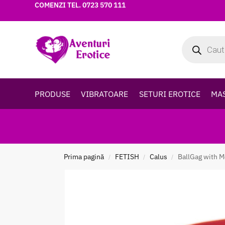
COMENZI TEL.
0723 570 111
PRODUSE
VIBRATOARE
SETURI EROTICE
MA
Prima pagină
FETISH
Calus
BallGag with 
/
/
/