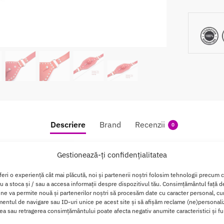
Descriere
Brand
Recenzii
0
 Mask Red Passion Labs
Gestionează-ți confidențialitatea
feri o experiență cât mai plăcută, noi și partenerii noștri folosim tehnologii precum 
un dispozitiv de restrictionare elegant, creat pentru a oferi o
ru a stoca și / sau a accesa informații despre dispozitivul tău. Consimțământul față 
 ne va permite nouă și partenerilor noștri să procesăm date cu caracter personal, cum
ntul de navigare sau ID-uri unice pe acest site și să afișăm reclame (ne)personali
a sau retragerea consimțământului poate afecta negativ anumite caracteristici și fun
si din
materiale de inalta calitate
, acest calus este un accesor