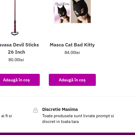
avasa Devil Sticks
Masca Cat Bad Kitty
26 Inch
84.00
lei
80.00
lei
Adaugă în coș
Adaugă în coș
Discretie Maxima
i fi si
Toate produsele sunt livrate prompt si
discret in toata tara