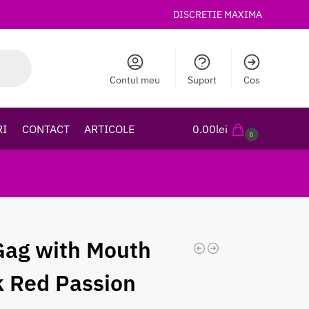
DISCRETIE MAXIMA
Contul meu
Suport
Cos
RI
CONTACT
ARTICOLE
0.00
lei
0
Gag with Mouth
 Red Passion