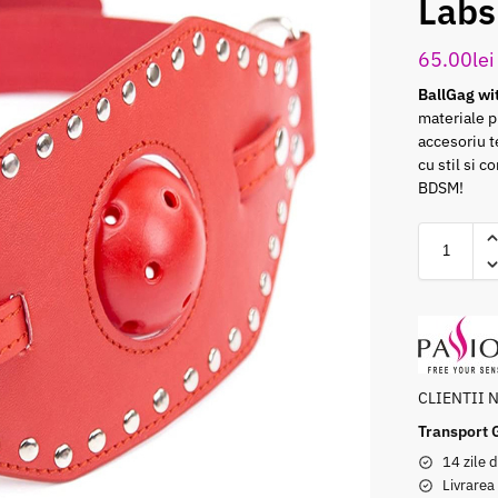
Labs
65.00
lei
BallGag wi
materiale p
accesoriu t
cu stil si c
BDSM!
CLIENTII 
Transport 
14 zile d
Livrarea