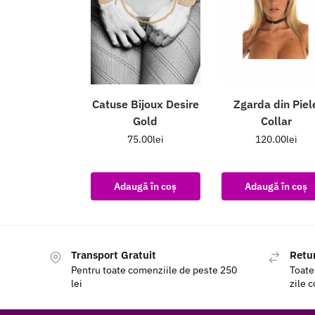
Catuse Bijoux Desire
Zgarda din Piel
Gold
Collar
75.00
lei
120.00
lei
Adaugă în coș
Adaugă în coș
Transport Gratuit
Retur
Pentru toate comenziile de peste 250
Toate
lei
zile 