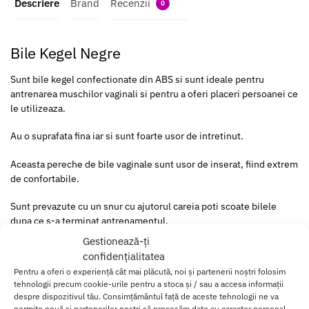
Descriere
Brand
Recenzii
0
Bile Kegel Negre
Sunt bile kegel confectionate din ABS si sunt ideale pentru
antrenarea muschilor vaginali si pentru a oferi placeri persoanei ce
le utilizeaza.
Au o suprafata fina iar si sunt foarte usor de intretinut.
Aceasta pereche de bile vaginale sunt usor de inserat, fiind extrem
de confortabile.
Sunt prevazute cu un snur cu ajutorul careia poti scoate bilele
dupa ce s-a terminat antrenamentul.
Gestionează-ți
Acest snur este perfect in special pentru persoanele care folosesc
confidențialitatea
bile vaginale prima data.
Pentru a oferi o experiență cât mai plăcută, noi și partenerii noștri folosim
tehnologii precum cookie-urile pentru a stoca și / sau a accesa informații
Lungimea totala, cu tot cu snur este de
10 cm
iar diametrul bilelor
despre dispozitivul tău. Consimțământul față de aceste tehnologii ne va
este de
3.5 cm
.
permite nouă și partenerilor noștri să procesăm date cu caracter personal,