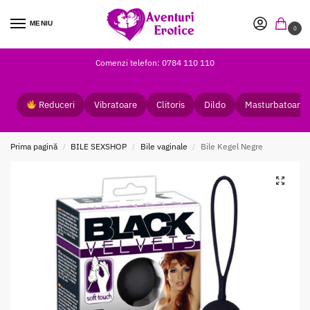
MENIU
0
Comenzi telefon: 0784 110 110
Reduceri
Vibratoare
Clitoris
Dildo
Masturbatoare
Prima pagină
BILE SEXSHOP
Bile vaginale
Bile Kegel Negre
/
/
/