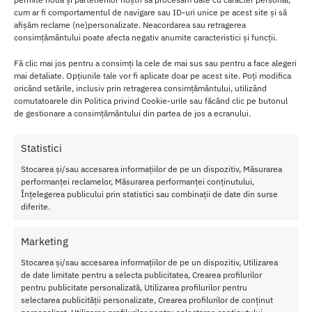
cum ar fi comportamentul de navigare sau ID-uri unice pe acest site și să
Ca
afișăm reclame (ne)personalizate. Neacordarea sau retragerea
consimțământului poate afecta negativ anumite caracteristici și funcții.
ra
ct
Fă clic mai jos pentru a consimți la cele de mai sus sau pentru a face alegeri
eri
mai detaliate. Opțiunile tale vor fi aplicate doar pe acest site. Poți modifica
oricând setările, inclusiv prin retragerea consimțământului, utilizând
sti
comutatoarele din Politica privind Cookie-urile sau făcând clic pe butonul
ci
de gestionare a consimțământului din partea de jos a ecranului.
Bil
e
Statistici
Ke
Stocarea și/sau accesarea informațiilor de pe un dispozitiv, Măsurarea
ge
performanței reclamelor, Măsurarea performanței conținutului,
l
Înțelegerea publicului prin statistici sau combinații de date din surse
diferite.
Ne
gr
Marketing
e
Stocarea și/sau accesarea informațiilor de pe un dispozitiv, Utilizarea
Pri
de date limitate pentru a selecta publicitatea, Crearea profilurilor
ncipalele calitati ale produsului sunt:
pentru publicitate personalizată, Utilizarea profilurilor pentru
Diametru: 3.5 cm
selectarea publicității personalizate, Crearea profilurilor de conținut
Lungime: 10;19 cm