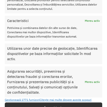
personalizat, Utilizarea profilurilor pentru selectarea conținutului
Material: silicon, ABS
personalizat, Dezvoltarea și îmbunătățirea serviciilor, Utilizarea datelor
limitate pentru a selecta conținutul.
Rezistent la apa
Bile sexshop
Caracteristici
Mereu activ
Nu lasati produsul la indemana copiilor.
Potrivirea și combinarea datelor din alte surse de date,
Conectarea mai multor dispozitive, Identificarea
Pentru o utilizare mai usoara utilizati un lubrifiant pe baza de apa.
dispozitivelor pe baza informațiilor transmise automat.
Nu uitati sa curatati produsul inainte si dupa fiecare utilizare cu apa
calda si sapun. Pentru o igienizare suplimentara puteti utiliza un
Utilizarea unor date precise de geolocație, Identificarea
toycleaner.
dispozitivelor pe baza informațiilor solicitate în mod
activ.
SKU:
4024144523658
Asigurarea securității, prevenirea și
Categorii:
BILE SEXSHOP
,
Bile vaginale
detectarea fraudei și corectarea erorilor,
Etichetă:
Bile Kegel Negre
Furnizarea și prezentarea publicității și a
Mereu activ
conținutului, Salvați și comunicați opțiunile
de confidențialitate.
Produse similare
Gestionează 1771 furnizori
Citește mai multe despre aceste scopuri